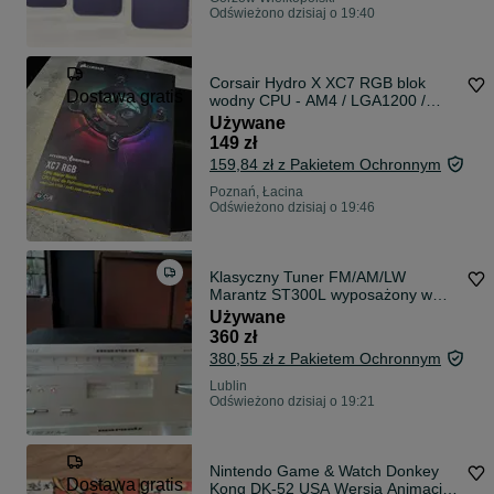
Odświeżono dzisiaj o 19:40
Corsair Hydro X XC7 RGB blok
Dostawa gratis
wodny CPU - AM4 / LGA1200 /
115X
Używane
149 zł
159,84 zł z Pakietem Ochronnym
Poznań, Łacina
Odświeżono dzisiaj o 19:46
Klasyczny Tuner FM/AM/LW
Marantz ST300L wyposażony w
funkcję strojenia Gyro Touch.
Używane
Sprawny .
360 zł
380,55 zł z Pakietem Ochronnym
Lublin
Odświeżono dzisiaj o 19:21
Nintendo Game & Watch Donkey
Dostawa gratis
Kong DK-52 USA Wersja Animacja