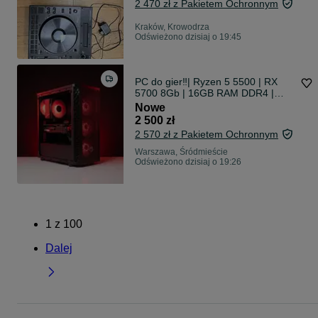
2 470 zł z Pakietem Ochronnym
Kraków, Krowodrza
Odświeżono dzisiaj o 19:45
PC do gier‼️| Ryzen 5 5500 | RX
5700 8Gb | 16GB RAM DDR4 |
500Gb SSD | 600w | Komputer
Nowe
gamingowy | Zestaw gamingowy
2 500 zł
2 570 zł z Pakietem Ochronnym
Warszawa, Śródmieście
Odświeżono dzisiaj o 19:26
1
z
100
Dalej