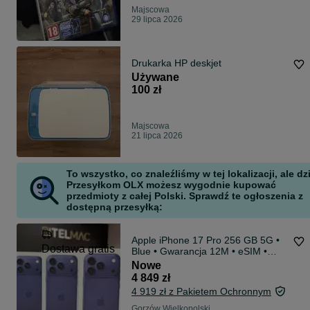
Majscowa
29 lipca 2026
Drukarka HP deskjet
Używane
100 zł
Majscowa
21 lipca 2026
To wszystko, co znaleźliśmy w tej lokalizacji, ale dz
Przesyłkom OLX możesz wygodnie kupować
przedmioty z całej Polski. Sprawdź te ogłoszenia z
dostępną przesyłką:
Apple iPhone 17 Pro 256 GB 5G •
Dostawa gratis
Blue • Gwarancja 12M • eSIM •
Raty 0%
Nowe
4 849 zł
4 919 zł z Pakietem Ochronnym
Gorzów Wielkopolski