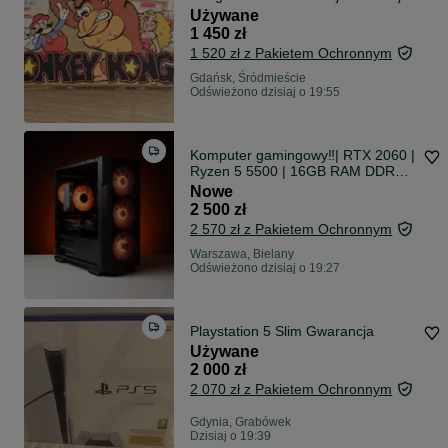
Box Unikat CIB
Używane
1 450 zł
1 520 zł z Pakietem Ochronnym
Gdańsk, Śródmieście
Odświeżono dzisiaj o 19:55
Komputer gamingowy‼️| RTX 2060 |
Ryzen 5 5500 | 16GB RAM DDR4 |
500Gb SSD | 600w | PC do gier |
Nowe
Zestaw gamingowy
2 500 zł
2 570 zł z Pakietem Ochronnym
Warszawa, Bielany
Odświeżono dzisiaj o 19:27
Playstation 5 Slim Gwarancja
Używane
2 000 zł
2 070 zł z Pakietem Ochronnym
Gdynia, Grabówek
Dzisiaj o 19:39