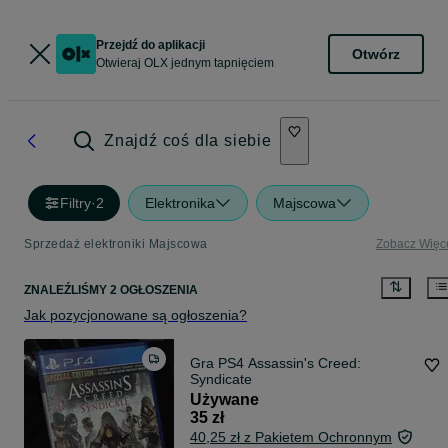
Przejdź do aplikacji
Otwórz
Otwieraj OLX jednym tapnięciem
Znajdź coś dla siebie
Filtry
·
2
Elektronika
Majscowa
Sprzedaż elektroniki Majscowa
Zobacz Więc
ZNALEŹLIŚMY 2 OGŁOSZENIA
Jak pozycjonowane są ogłoszenia?
Gra PS4 Assassin's Creed:
Syndicate
Używane
35 zł
40,25 zł z Pakietem Ochronnym