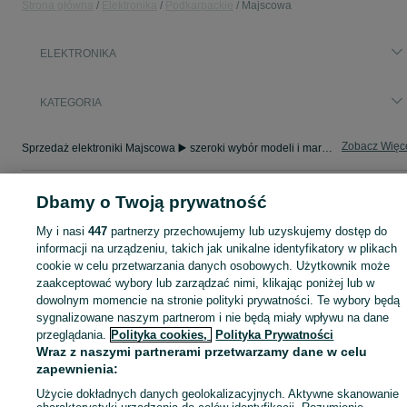
Strona główna
Elektronika
Podkarpackie
Majscowa
ELEKTRONIKA
KATEGORIA
Zobacz Więc
Sprzedaż elektroniki Majscowa ▶️ szeroki wybór modeli i marek ✅ Nowe i używane oferty w atrakcyjnych cenach ☝ Sprawdź ogłoszenia online na OLX.pl!
Mapa kategorii
Dbamy o Twoją prywatność
Mapa miejscowości
My i nasi
447
partnerzy przechowujemy lub uzyskujemy dostęp do
Mapa ministron
informacji na urządzeniu, takich jak unikalne identyfikatory w plikach
cookie w celu przetwarzania danych osobowych. Użytkownik może
Popularne wyszukiwania
zaakceptować wybory lub zarządzać nimi, klikając poniżej lub w
dowolnym momencie na stronie polityki prywatności. Te wybory będą
sygnalizowane naszym partnerom i nie będą miały wpływu na dane
przeglądania.
Polityka cookies,
Polityka Prywatności
Wraz z naszymi partnerami przetwarzamy dane w celu
zapewnienia:
Użycie dokładnych danych geolokalizacyjnych. Aktywne skanowanie