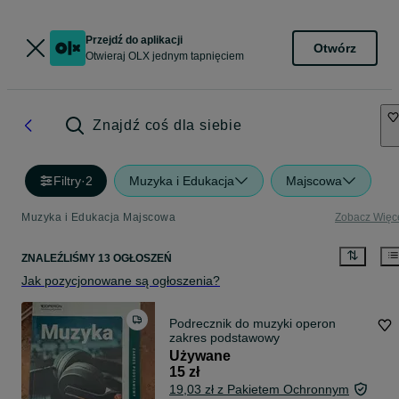
Przejdź do aplikacji
Otwórz
Otwieraj OLX jednym tapnięciem
Znajdź coś dla siebie
Filtry
·
2
Muzyka i Edukacja
Majscowa
Muzyka i Edukacja Majscowa
Zobacz Więc
ZNALEŹLIŚMY 13 OGŁOSZEŃ
Jak pozycjonowane są ogłoszenia?
Podrecznik do muzyki operon
zakres podstawowy
Używane
15 zł
19,03 zł z Pakietem Ochronnym