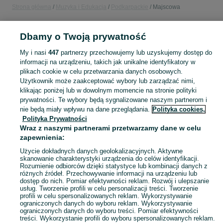
Strona główna
Muzyka i Edukacja
Podkarpackie
Majscowa
MUZYKA I EDUKACJA
Dbamy o Twoją prywatność
My i nasi
447
partnerzy przechowujemy lub uzyskujemy dostęp do
KATEGORIA
informacji na urządzeniu, takich jak unikalne identyfikatory w
plikach cookie w celu przetwarzania danych osobowych.
Użytkownik może zaakceptować wybory lub zarządzać nimi,
Zobacz Więc
Sprzedaż towarów dla relaksu, twórczości i nauki Majscowa ▶️ Nowe i używane instrumenty, książki, filmy i inne ✌ Kupuj i sprzedawaj na OLX.pl!
klikając poniżej lub w dowolnym momencie na stronie polityki
prywatności. Te wybory będą sygnalizowane naszym partnerom i
nie będą miały wpływu na dane przeglądania.
Polityka cookies,
Mapa kategorii
Polityka Prywatności
Mapa miejscowości
Wraz z naszymi partnerami przetwarzamy dane w celu
zapewnienia:
Mapa ministron
Popularne wyszukiwania
Użycie dokładnych danych geolokalizacyjnych. Aktywne
skanowanie charakterystyki urządzenia do celów identyfikacji.
Rozumienie odbiorców dzięki statystyce lub kombinacji danych z
różnych źródeł. Przechowywanie informacji na urządzeniu lub
dostęp do nich. Pomiar efektywności reklam. Rozwój i ulepszanie
usług. Tworzenie profili w celu personalizacji treści. Tworzenie
profili w celu spersonalizowanych reklam. Wykorzystywanie
ograniczonych danych do wyboru reklam. Wykorzystywanie
ograniczonych danych do wyboru treści. Pomiar efektywności
treści. Wykorzystanie profili do wyboru spersonalizowanych reklam.