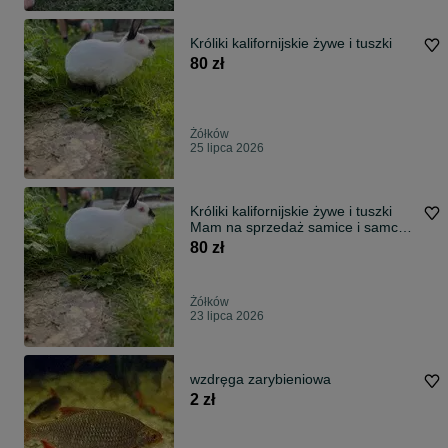
Króliki kalifornijskie żywe i tuszki
80 zł
Żółków
25 lipca 2026
Króliki kalifornijskie żywe i tuszki
Mam na sprzedaż samice i samce
Więcej na pv
80 zł
Żółków
23 lipca 2026
wzdręga zarybieniowa
2 zł