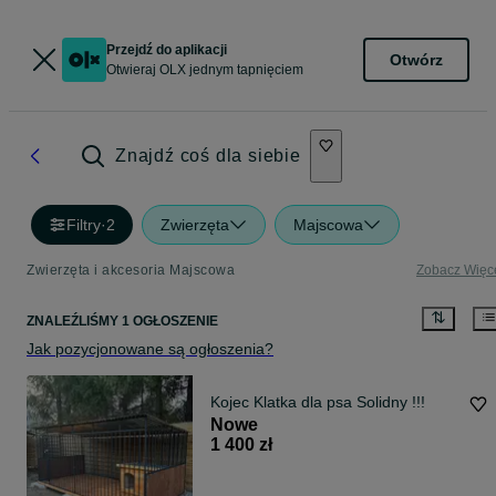
Przejdź do aplikacji
Otwórz
Otwieraj OLX jednym tapnięciem
Znajdź coś dla siebie
Filtry
·
2
Zwierzęta
Majscowa
Zwierzęta i akcesoria Majscowa
Zobacz Więc
ZNALEŹLIŚMY 1 OGŁOSZENIE
Jak pozycjonowane są ogłoszenia?
Kojec Klatka dla psa Solidny !!!
Nowe
1 400 zł