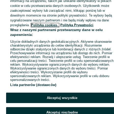
informacji na urządzeniu, takich jak unikalne identyfikatory w plikach
Mapa ministron
cookie w celu przetwarzania danych osobowych. Użytkownik może
zaakceptować wybory lub zarządzać nimi, klikając poniżej lub w
Popularne wyszukiwania
dowolnym momencie na stronie polityki prywatności. Te wybory będą
sygnalizowane naszym partnerom i nie będą miały wpływu na dane
przeglądania.
Polityka cookies,
Polityka Prywatności
Wraz z naszymi partnerami przetwarzamy dane w celu
zapewnienia:
Użycie dokładnych danych geolokalizacyjnych. Aktywne skanowanie
charakterystyki urządzenia do celów identyfikacji. Rozumienie
odbiorców dzięki statystyce lub kombinacji danych z różnych źródeł.
Przechowywanie informacji na urządzeniu lub dostęp do nich. Pomiar
efektywności reklam. Rozwój i ulepszanie usług. Tworzenie profili w
celu personalizacji treści. Tworzenie profili w celu spersonalizowanych
reklam. Wykorzystywanie ograniczonych danych do wyboru reklam.
Wykorzystywanie ograniczonych danych do wyboru treści. Pomiar
efektywności treści. Wykorzystanie profili do wyboru
spersonalizowanych reklam. Wykorzystywanie profili w celu doboru
spersonalizowanych treści.
Lista partnerów (dostawców)
Akceptuj wszystkie
Akceptuj niezbędne