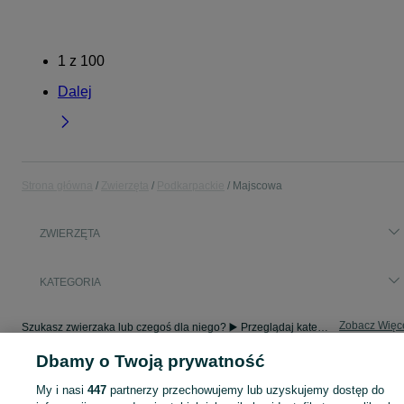
1
z
100
Dalej
Strona główna
Zwierzęta
Podkarpackie
Majscowa
ZWIERZĘTA
KATEGORIA
Zobacz Więc
Szukasz zwierzaka lub czegoś dla niego? ▶️ Przeglądaj kategorię Zwierzęta na OLX Majscowa i znajdź to, czego potrzebujesz w atrakcyjnych cenach!
Dbamy o Twoją prywatność
Mapa kategorii
My i nasi
447
partnerzy przechowujemy lub uzyskujemy dostęp do
Mapa miejscowości