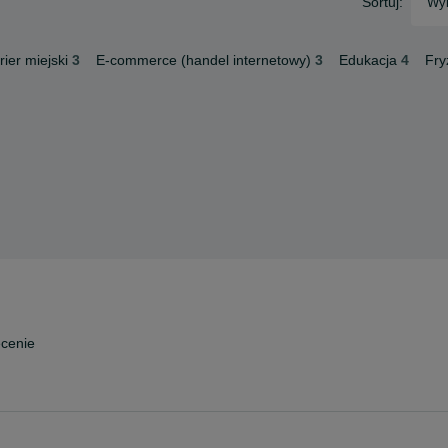
Sortuj:
Wyb
ier miejski
3
E-commerce (handel internetowy)
3
Edukacja
4
Fry
cenie