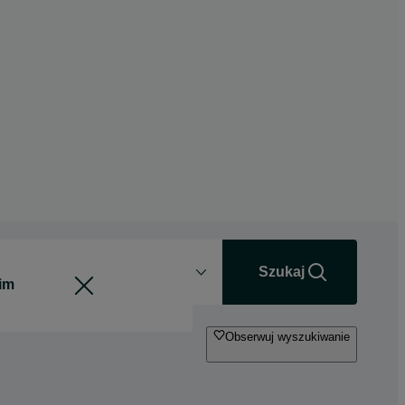
Odległość
+0 km
Szukaj
Obserwuj wyszukiwanie