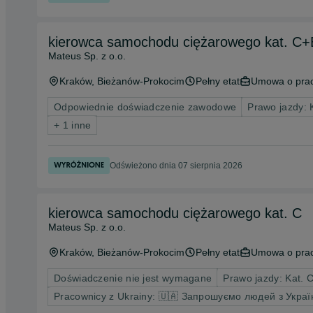
kierowca samochodu ciężarowego kat. C+
Mateus Sp. z o.o.
Kraków
, Bieżanów-Prokocim
Pełny etat
Umowa o pra
Odpowiednie doświadczenie zawodowe
Prawo jazdy: 
+ 1 inne
Odświeżono dnia 07 sierpnia 2026
kierowca samochodu ciężarowego kat. C
Mateus Sp. z o.o.
Kraków
, Bieżanów-Prokocim
Pełny etat
Umowa o pra
Doświadczenie nie jest wymagane
Prawo jazdy: Kat. 
Pracownicy z Ukrainy: 🇺🇦 Запрошуємо людей з Украї