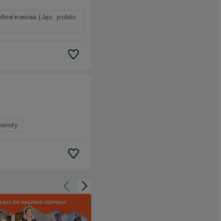
ов'язкова (Jęz. polski
kendy
Cofnij do slajdu 1 z 3
Przejdź do slajdu 2 z 3