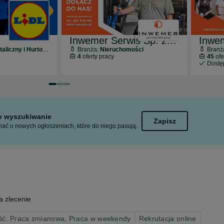
Inwemer Serwis Sp. z o.o.
liczny i Hurtowy
Branża:
Nieruchomości
Branż
4
oferty pracy
45
ofe
Dost
Przejdź do slajdu 1 z 3
Przejdź do slajdu 2 z 3
Przejdź do slajdu 3 z 3
to wyszukiwanie
Zapisz
ać o nowych ogłoszeniach, które do niego pasują.
z
 zlecenie
ść: Praca zmianowa, Praca w weekendy
Rekrutacja online