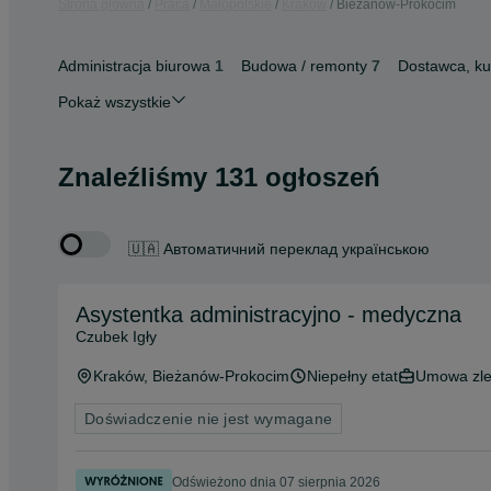
Strona główna
Praca
Małopolskie
Kraków
Bieżanów-Prokocim
Administracja biurowa
1
Budowa / remonty
7
Dostawca, kur
Pokaż wszystkie
Znaleźliśmy 131 ogłoszeń
🇺🇦 Автоматичний переклад українською
Asystentka administracyjno - medyczna
Czubek Igły
Kraków
, Bieżanów-Prokocim
Niepełny etat
Umowa zle
Doświadczenie nie jest wymagane
Odświeżono dnia 07 sierpnia 2026