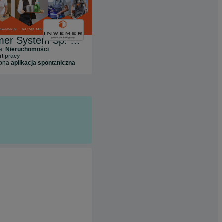
Inwemer System Sp. z o.o.
LUX MED Sp. z o. o.
a:
Nieruchomości
Branża:
Zdrowie i uroda
rt pracy
57
ofert pracy
ępna
aplikacja spontaniczna