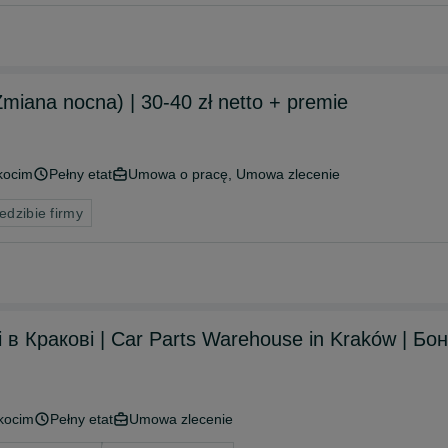
miana nocna) | 30-40 zł netto + premie
kocim
Pełny etat
Umowa o pracę, Umowa zlecenie
edzibie firmy
і в Кракові | Car Parts Warehouse in Kraków | Бо
kocim
Pełny etat
Umowa zlecenie