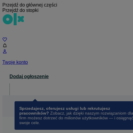
Przejdź do głównej części
Przejdź do stopki
Czat
Twoje konto
Dodaj ogłoszenie
Dla biznesu
opens in a new tab
Sprzedajesz, oferujesz usługi lub rekrutujesz
pracowników?
Zobacz, jak dzięki naszym rozwiązaniom dl
firm możesz dotrzeć do milionów użytkowników — i osiągną
swoje cele.