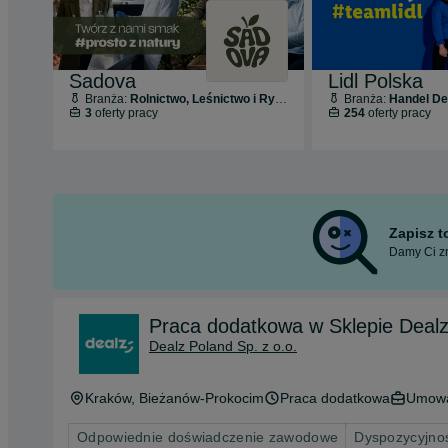
Sadova
Lidl Polska
Branża:
Rolnictwo, Leśnictwo i Rybołówstwo
Branża:
Handel Deta
3
oferty pracy
254
oferty pracy
Zapisz 
Damy Ci zn
Praca dodatkowa w Sklepie Deal
Dealz Poland Sp. z o.o.
Kraków
, Bieżanów-Prokocim
Praca dodatkowa
Umowa
Odpowiednie doświadczenie zawodowe
Dyspozycyjno