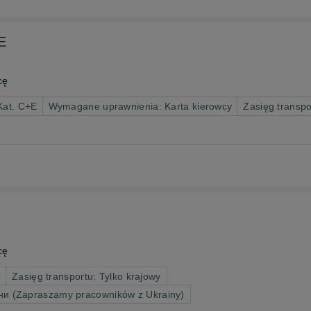
E
cę
Kat. C+E
Wymagane uprawnienia: Karta kierowcy
Zasięg transpo
cę
C
Zasięg transportu: Tylko krajowy
ни (Zapraszamy pracowników z Ukrainy)