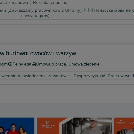
raca zmianowa
Rekrutacja online
ни (Zapraszamy pracowników z Ukrainy), 🇺🇦 Польська мова не об
niewymagany)
 w hurtowni owoców i warzyw
ocim
Pełny etat
Umowa o pracę, Umowa zlecenie
wiednie doświadczenie zawodowe
Dyspozycyjność: Praca w wee