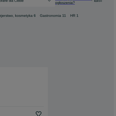
rane dla Ciebie
ogłoszenia?
zjerstwo, kosmetyka
6
Gastronomia
11
HR
1