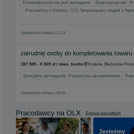
Doświadczenie nie jest wymagane
Dyspozycyjność: P
Pracownicy z Ukrainy: 🇺🇦 Запрошуємо людей з Украї
Odświeżono dzisiaj o 12:15
zatrudnię osoby do kompletowania towaru
7 500 - 8 500 zł / mies. brutto
Kraków
, Bieżanów-Prok
Specjalne wymagania: Książeczka sanepidowska
Odpo
Odświeżono dzisiaj o 09:05
Pracodawcy na OLX
Zobacz wszystkich