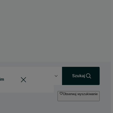
Odległość
+0 km
Szukaj
Obserwuj wyszukiwanie