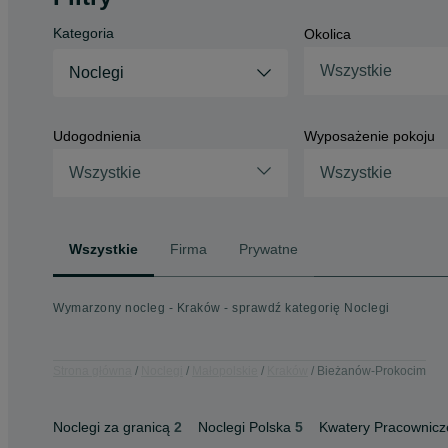
Kategoria
Okolica
Wszystkie
Noclegi
Udogodnienia
Wyposażenie pokoju
Wszystkie
Wszystkie
Wszystkie
Firma
Prywatne
Wymarzony nocleg - Kraków - sprawdź kategorię Noclegi
Strona główna
Noclegi
Małopolskie
Kraków
Bieżanów-Prokocim
Noclegi za granicą
2
Noclegi Polska
5
Kwatery Pracownicz