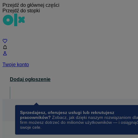
Przejdź do głównej części
Przejdź do stopki
Czat
Twoje konto
Dodaj ogłoszenie
Dla biznesu
opens in a new tab
Sprzedajesz, oferujesz usługi lub rekrutujesz
pracowników?
Zobacz, jak dzięki naszym rozwiązaniom dl
firm możesz dotrzeć do milionów użytkowników — i osiągną
swoje cele.