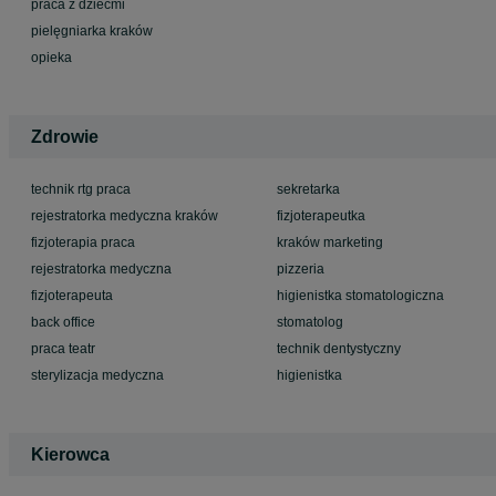
praca z dziećmi
pielęgniarka kraków
opieka
Zdrowie
technik rtg praca
sekretarka
rejestratorka medyczna kraków
fizjoterapeutka
fizjoterapia praca
kraków marketing
rejestratorka medyczna
pizzeria
fizjoterapeuta
higienistka stomatologiczna
back office
stomatolog
praca teatr
technik dentystyczny
sterylizacja medyczna
higienistka
Kierowca