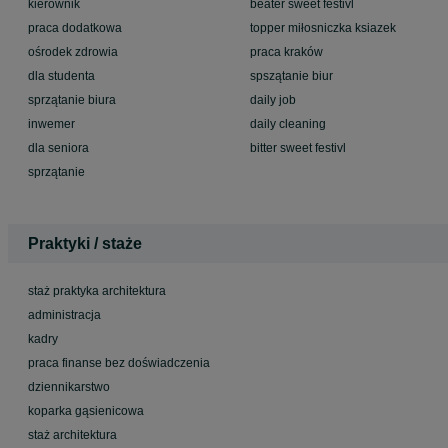
kierownik
beater sweet festivl
praca dodatkowa
topper miłosniczka ksiazek
ośrodek zdrowia
praca kraków
dla studenta
spszątanie biur
sprzątanie biura
daily job
inwemer
daily cleaning
dla seniora
bitter sweet festivl
sprzątanie
Praktyki / staże
staż praktyka architektura
administracja
kadry
praca finanse bez doświadczenia
dziennikarstwo
koparka gąsienicowa
staż architektura