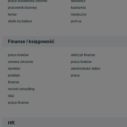
praca dodatkowa zielonki
ładowacz
pracownik biurowy
kawiarnia
lemar
medyczny
stolik na balkon
prof us
Finanse / księgowość
praca kraków
stefczyk finanse
umowa zlecenie
praca krakow
dyrektor
administrator tattoo
praktyki
praca
finanse
record consulting
staż
praca finanse
HR