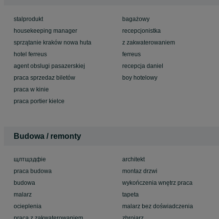
stalprodukt
bagażowy
housekeeping manager
recepcjonistka
sprzątanie kraków nowa huta
z zakwaterowaniem
hotel ferreus
ferreus
agent obslugi pasazerskiej
recepcja daniel
praca sprzedaz biletów
boy hotelowy
praca w kinie
praca portier kielce
Budowa / remonty
щлтщздфіе
architekt
praca budowa
montaz drzwi
budowa
wykończenia wnętrz praca
malarz
tapeta
ocieplenia
malarz bez doświadczenia
praca z zakwaterowaniem
zbrojarz