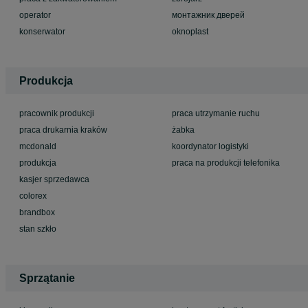
operator
монтажник дверей
konserwator
oknoplast
Produkcja
pracownik produkcji
praca utrzymanie ruchu
praca drukarnia kraków
żabka
mcdonald
koordynator logistyki
produkcja
praca na produkcji telefonika
kasjer sprzedawca
colorex
brandbox
stan szkło
Sprzątanie