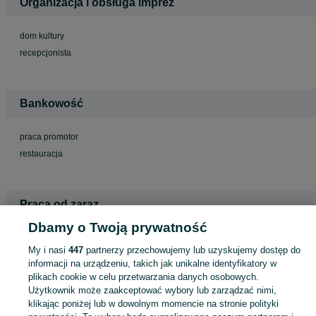
Organizacja i obsługa imprez
dom kultury
recepcjonista
Bankowość
praca promotor
restauracja
Praca od zaraz
Dbamy o Twoją prywatność
20260811
My i nasi
447
partnerzy przechowujemy lub uzyskujemy dostęp do
praca sezonowa
informacji na urządzeniu, takich jak unikalne identyfikatory w
plikach cookie w celu przetwarzania danych osobowych.
Użytkownik może zaakceptować wybory lub zarządzać nimi,
klikając poniżej lub w dowolnym momencie na stronie polityki