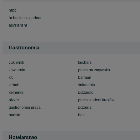
hrbp
hr business partner
asystent hr
Gastronomia
cukiernik
kucharz
kawiarnia
praca na zmywaku
kfc
barman
kebab
śniadania
kelnerka
pizzaiolo
pizzer
praca student kraków
gastronomia praca
pizzeria
barista
hotel
Hotelarstwo