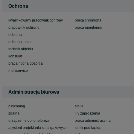
Ochrona
kwalifikowany pracownik ochrony
praca chroniona
pracownik ochrony
praca monitoring
ochrona
ochrona justus
technik obiektu
konsulat
praca nocna dozorca
multiservice
Administracja biurowa
psycholog
stolik
zdalna
lily zaproszenia
urządzenie do jonoforezy
praca administracyjna
asystent projektanta sieci gazowych
stolik pod laptop