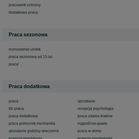
pracownik ochrony
dodatkowa praca
Praca sezonowa
roznoszenie ulotek
praca sezonowa od 15 lat
praca'
Praca dodatkowa
praca
sprzatanie
kfc praca
recepcja psychologia
praca dodatkowa
praca zdalna kraków
praca pomocnik mechanika
підробіток краків
sprzatanie godziny wieczorne
praca w domu
ecepcja psychilogia
ecepcja psychologia