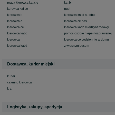
praca kierowca kat c e
kat b
kerowca kat ce
nupi
kierowca b
kierowca kat d autobus
kierowca c
kierowca ce hds
kierowca ce
kierowca kat b międzynarodowy
kierowca kat c
pomóc osobie niepelnosprawenej
kierowca
kierowca ce codziennie w domu
kierowca kat d
z własnym busem
Dostawca, kurier miejski
kurier
catering kierowca
kra
Logistyka, zakupy, spedycja