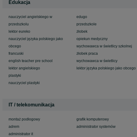
Edukacja
nauczyciel angielskiego w
edugo
przedszkolu
przedszkole
lektor eureko
żłobek
nauczyciel języka polskiego jako
opiekun medyczny
obcego
wychowawca w świetlicy szkolnej
francuski
żłobek praca
english teacher pre school
wychowawca w świetlicy
lektor angielskiego
lektor języka polskiego jako obcego
plastyki
nauczyciel plastyki
IT / telekomunikacja
montaż podłogowy
grafik komputerowy
adrem
administrator systemów
administrator it