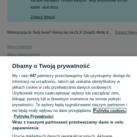
kamper wynajem
renault kangoo
felgi aluminiowe 4x108
kadet
seat ibiza
Zobacz Więcej
Motoryzacja to Twój świat? Kieruj się na OLX! Znajdź ofertę dla siebie w kategorii Motoryzacja na OLX - Kraków i okolice!
Zobacz Więc
Mapa kategorii
Mapa miejscowości
Mapa ministron
Dbamy o Twoją prywatność
Popularne wyszukiwania
My i nasi
447
partnerzy przechowujemy lub uzyskujemy dostęp do
informacji na urządzeniu, takich jak unikalne identyfikatory w
plikach cookie w celu przetwarzania danych osobowych.
Użytkownik może zaakceptować wybory lub zarządzać nimi,
klikając poniżej lub w dowolnym momencie na stronie polityki
prywatności. Te wybory będą sygnalizowane naszym partnerom i
nie będą miały wpływu na dane przeglądania.
Polityka cookies,
Polityka Prywatności
Wraz z naszymi partnerami przetwarzamy dane w celu
zapewnienia:
Użycie dokładnych danych geolokalizacyjnych. Aktywne