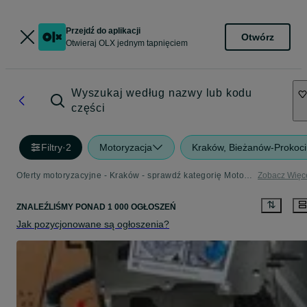
Przejdź do aplikacji
Otwórz
Otwieraj OLX jednym tapnięciem
Wyszukaj według nazwy lub kodu
części
Filtry
·
2
Motoryzacja
Kraków, Bieżanów-Prokoc
Oferty motoryzacyjne - Kraków - sprawdź kategorię Motoryzacja
Zobacz Więc
ZNALEŹLIŚMY
PONAD
1 000 OGŁOSZEŃ
Jak pozycjonowane są ogłoszenia?