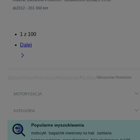
Kraków, Bieżanów-Prokocim
-
Odświeżono dzisiaj o 13:06
2012 - 201 000 km
1
z
100
Dalej
Strona główna
Motoryzacja
Małopolskie
Kraków
Bieżanów-Prokocim
MOTORYZACJA
KATEGORIA
Popularne wyszukiwania
motocykl
bagażnik rowerowy na hak
zamiana