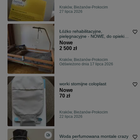
Kraków, Bieżanów-Prokocim
27 lipca 2026
Łóżko rehabilitacyjne,
pielęgnacyjne - NOWE, do opieki
długoterminowej + materac, pilot
Nowe
2 500 zł
Kraków, Bieżanów-Prokocim
Odświeżono dnia 17 lipca 2026
worki stomijne coloplast
Nowe
70 zł
Kraków, Bieżanów-Prokocim
22 lipca 2026
Woda perfumowana montale crazy