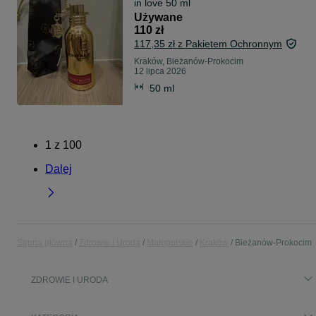
in love 50 ml
Używane
110 zł
117,35 zł z Pakietem Ochronnym
Kraków, Bieżanów-Prokocim
12 lipca 2026
50 ml
1
z
100
Dalej
Strona główna
Zdrowie i Uroda
Małopolskie
Kraków
Bieżanów-Prokocim
ZDROWIE I URODA