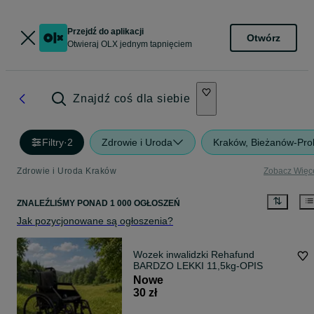
Przejdź do aplikacji
Otwórz
Otwieraj OLX jednym tapnięciem
Znajdź coś dla siebie
Filtry
·
2
Zdrowie i Uroda
Kraków, Bieżanów-Pro
Zdrowie i Uroda Kraków
Zobacz Więc
ZNALEŹLIŚMY
PONAD
1 000 OGŁOSZEŃ
Jak pozycjonowane są ogłoszenia?
Wozek inwalidzki Rehafund
BARDZO LEKKI 11,5kg-OPIS
Nowe
30 zł