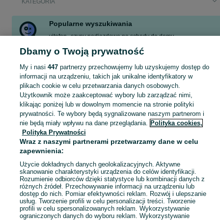
KATEGORIA
Popularne wyszukiwania
vitafon
szyny podjazdowe na schody do domu
termometr bezdotykowy
kosmetolog
puzzle
łóżko ceragem
Dbamy o Twoją prywatność
szyny podjazdowe
grzybek kombucha
My i nasi
447
partnerzy przechowujemy lub uzyskujemy dostęp do
informacji na urządzeniu, takich jak unikalne identyfikatory w
plikach cookie w celu przetwarzania danych osobowych.
Zobacz Więc
Sprzedaż produktów zdrowia i urody Kraków ▶️ Kosmetyki, perfumy, sprzęt medyczny ✅ Nowe i używane w najlepszych cenach ☝ Znajdź ogłoszenia na OLX.pl!
Użytkownik może zaakceptować wybory lub zarządzać nimi,
klikając poniżej lub w dowolnym momencie na stronie polityki
Mapa kategorii
prywatności. Te wybory będą sygnalizowane naszym partnerom i
nie będą miały wpływu na dane przeglądania.
Polityka cookies,
Mapa miejscowości
Polityka Prywatności
Mapa ministron
Wraz z naszymi partnerami przetwarzamy dane w celu
zapewnienia:
Popularne wyszukiwania
Użycie dokładnych danych geolokalizacyjnych. Aktywne
skanowanie charakterystyki urządzenia do celów identyfikacji.
Rozumienie odbiorców dzięki statystyce lub kombinacji danych z
różnych źródeł. Przechowywanie informacji na urządzeniu lub
dostęp do nich. Pomiar efektywności reklam. Rozwój i ulepszanie
usług. Tworzenie profili w celu personalizacji treści. Tworzenie
profili w celu spersonalizowanych reklam. Wykorzystywanie
ograniczonych danych do wyboru reklam. Wykorzystywanie