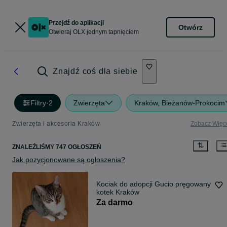
Przejdź do aplikacji
Otwórz
Otwieraj OLX jednym tapnięciem
Znajdź coś dla siebie
Filtry
·
2
Zwierzęta
Kraków, Bieżanów-Prokocim
Zwierzęta i akcesoria Kraków
Zobacz Więc
ZNALEŹLIŚMY 747 OGŁOSZEŃ
Jak pozycjonowane są ogłoszenia?
Kociak do adopcji Gucio pręgowany
kotek Kraków
Za darmo