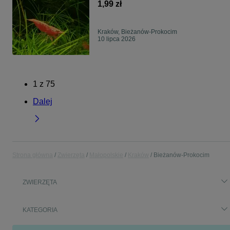
1,99 zł
Kraków, Bieżanów-Prokocim
10 lipca 2026
1
z
75
Dalej
Strona główna
Zwierzęta
Małopolskie
Kraków
Bieżanów-Prokocim
ZWIERZĘTA
KATEGORIA