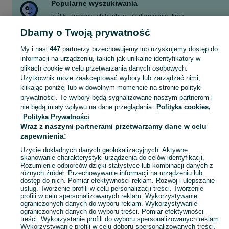
Popularne wyszukiwania
królik
narybek
chihuahua
za darmokoty
karp
paracheirodon axelrodi
pudel toy miniaturka
malm
Dbamy o Twoją prywatność
Zobacz Więcej
My i nasi
447
partnerzy przechowujemy lub uzyskujemy dostęp do
informacji na urządzeniu, takich jak unikalne identyfikatory w
plikach cookie w celu przetwarzania danych osobowych.
Zobacz Więc
Szukasz zwierzaka lub czegoś dla niego? ▶️ Przeglądaj kategorię Zwierzęta na OLX Kraków i znajdź to, czego potrzebujesz w atrakcyjnych cenach!
Użytkownik może zaakceptować wybory lub zarządzać nimi,
klikając poniżej lub w dowolnym momencie na stronie polityki
prywatności. Te wybory będą sygnalizowane naszym partnerom i
Mapa kategorii
nie będą miały wpływu na dane przeglądania.
Polityka cookies,
Mapa miejscowości
Polityka Prywatności
Mapa ministron
Wraz z naszymi partnerami przetwarzamy dane w celu
zapewnienia:
Popularne wyszukiwania
Użycie dokładnych danych geolokalizacyjnych. Aktywne
skanowanie charakterystyki urządzenia do celów identyfikacji.
Rozumienie odbiorców dzięki statystyce lub kombinacji danych z
różnych źródeł. Przechowywanie informacji na urządzeniu lub
dostęp do nich. Pomiar efektywności reklam. Rozwój i ulepszanie
usług. Tworzenie profili w celu personalizacji treści. Tworzenie
profili w celu spersonalizowanych reklam. Wykorzystywanie
ograniczonych danych do wyboru reklam. Wykorzystywanie
ograniczonych danych do wyboru treści. Pomiar efektywności
treści. Wykorzystanie profili do wyboru spersonalizowanych reklam.
Wykorzystywanie profili w celu doboru spersonalizowanych treści.