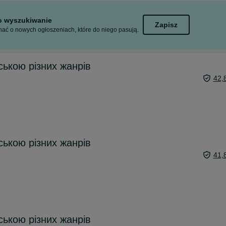
to wyszukiwanie
Zapisz
ać o nowych ogłoszeniach, które do niego pasują.
ською різних жанрів
42,
ською різних жанрів
41,
ською різних жанрів