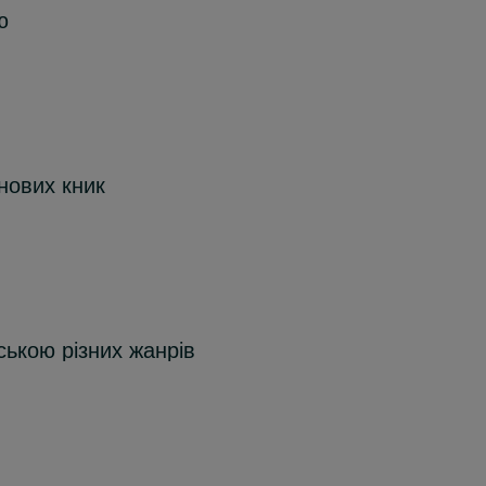
ю
нових кник
ською різних жанрів