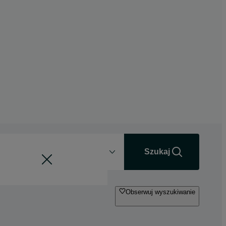
Odległość
+0 km
Szukaj
Obserwuj wyszukiwanie