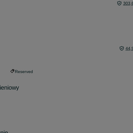
303,
44,
Reserved
ieniowy
nie