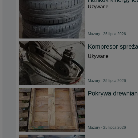
Używane
Mazury - 25 lipca 2026
Kompresor spręża
Używane
Mazury - 25 lipca 2026
Pokrywa drewnian
Mazury - 25 lipca 2026