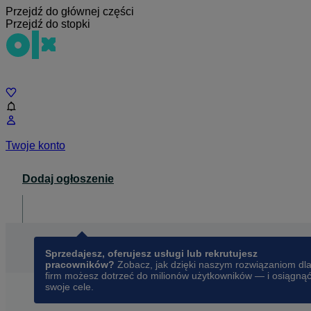
Przejdź do głównej części
Przejdź do stopki
Czat
Twoje konto
Dodaj ogłoszenie
Dla biznesu
opens in a new tab
Sprzedajesz, oferujesz usługi lub rekrutujesz
pracowników?
Zobacz, jak dzięki naszym rozwiązaniom dl
firm możesz dotrzeć do milionów użytkowników — i osiągną
swoje cele.