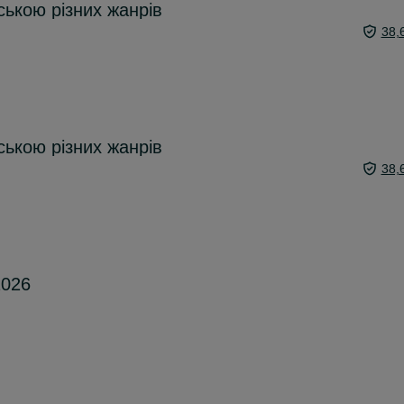
ською різних жанрів
38,
ською різних жанрів
38,
2026