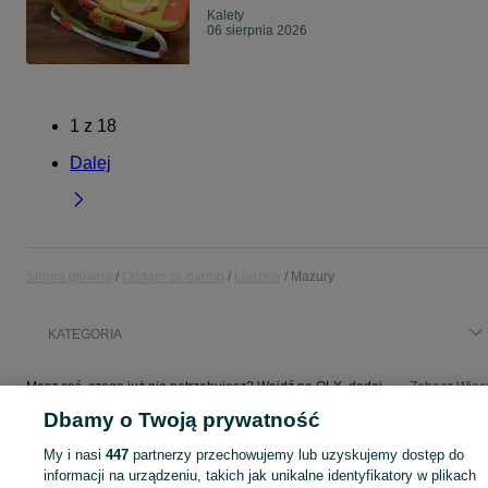
Kalety
06 sierpnia 2026
1
z
18
Dalej
Strona główna
Oddam za darmo
Łódzkie
Mazury
KATEGORIA
Masz coś, czego już nie potrzebujesz? Wejdź na OLX, dodaj ofertę w kategorii Oddam za darmo i oddaj swój przedmiot za darmo! - Mazury i okolice!
Zobacz Więc
Dbamy o Twoją prywatność
Mapa kategorii
My i nasi
447
partnerzy przechowujemy lub uzyskujemy dostęp do
Mapa miejscowości
informacji na urządzeniu, takich jak unikalne identyfikatory w plikach