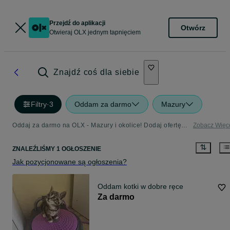
Przejdź do aplikacji
Otwórz
Otwieraj OLX jednym tapnięciem
Znajdź coś dla siebie
Filtry
·
3
Oddam za darmo
Mazury
Oddaj za darmo na OLX - Mazury i okolice! Dodaj ofertę w kategorii Oddam za Darmo
Zobacz Więc
ZNALEŹLIŚMY 1 OGŁOSZENIE
Jak pozycjonowane są ogłoszenia?
Oddam kotki w dobre ręce
Za darmo