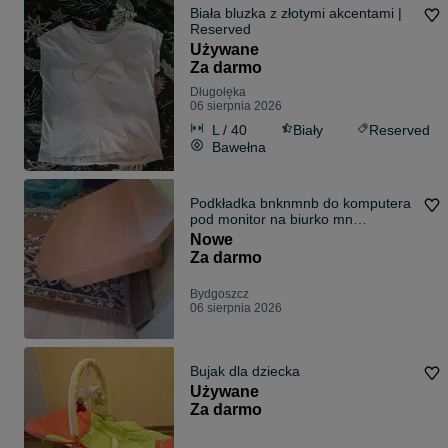
Biała bluzka z złotymi akcentami |
Reserved
Używane
Za darmo
Długołęka
06 sierpnia 2026
L / 40
Biały
Reserved
Bawełna
Podkładka bnknmnb do komputera
pod monitor na biurko mn
nnastawka biur
Nowe
Za darmo
Bydgoszcz
06 sierpnia 2026
Bujak dla dziecka
Używane
Za darmo