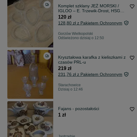
Komplet szklany JEŻ MORSKI /
IGLOO – E. Trzewik-Drost, HSG
Ząbkowice, PRL
120 zł
128,80 zł z Pakietem Ochronnym
Gorzów Wielkopolski
Odświeżono dzisiaj o 12:50
Kryształowa karafka z kieliszkami z
czasów PRL-u
219 zł
231,76 zł z Pakietem Ochronnym
Starachowice
Dzisiaj o 12:46
Fajans - pozostałości
1 zł
Jastrzębie