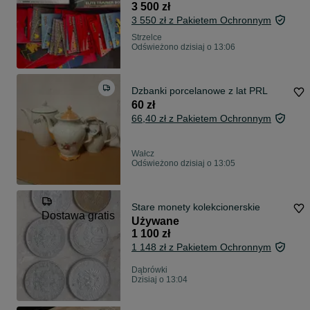
Trainer Box, Pokémon McDonald’s
3 500 zł
25th Anniversary x 34
3 550 zł z Pakietem Ochronnym
Strzelce
Odświeżono dzisiaj o 13:06
Dzbanki porcelanowe z lat PRL
60 zł
66,40 zł z Pakietem Ochronnym
Wałcz
Odświeżono dzisiaj o 13:05
Stare monety kolekcionerskie
Dostawa gratis
Używane
1 100 zł
1 148 zł z Pakietem Ochronnym
Dąbrówki
Dzisiaj o 13:04