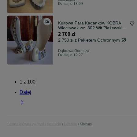
Dzisiaj o 13:09
Kultowa Para Kaganków KOBRA
Włocławek wz. 302 Wit Płażewski
PRL New Look Sygnatura
2 700 zł
2 750 zł z Pakietem Ochronnym
Dąbrowa Górnicza
Dzisiaj o 12:27
1
z
100
Dalej
Strona główna
Antyki i Kolekcje
Łódzkie
Mazury