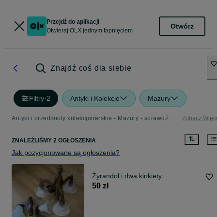
Przejdź do aplikacji
Otwórz
Otwieraj OLX jednym tapnięciem
Znajdź coś dla siebie
Filtry
·
2
Antyki i Kolekcje
Mazury
Antyki i przedmioty kolekcjonerskie - Mazury - sprawdź ogłoszenia w Twojej okolicy
Zobacz Więc
ZNALEŹLIŚMY 2 OGŁOSZENIA
Jak pozycjonowane są ogłoszenia?
Żyrandol i dwa kinkiety
50 zł