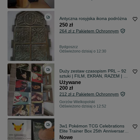
Antyczna rosyjska ikona podróżna
250 zł
264 zł z Pakietem Ochronnym
Bydgoszcz
Odświeżono dzisiaj o 12:30
Duży zestaw czasopism PRL – 92
sztuki | FILM, EKRAN, RAZEM | Do
kolekcji lub na retro plakaty. Nie
Używane
zmieściły się wszystkie zdjęcia!
200 zł
212 zł z Pakietem Ochronnym
Gorzów Wielkopolski
Odświeżono dzisiaj o 12:52
3w1 Pokémon TCG Celebrations
Elite Trainer Box 25th Anniversary,
Pokémon TCG Shining Fates Elite
Nowe