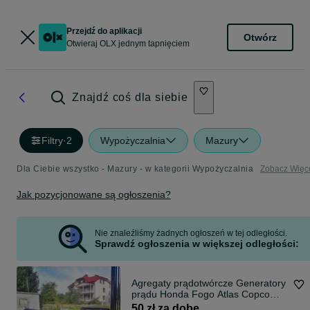
Przejdź do aplikacji
Otwórz
Otwieraj OLX jednym tapnięciem
Znajdź coś dla siebie
Filtry
·
2
Wypożyczalnia
Mazury
Dla Ciebie wszystko - Mazury - w kategorii Wypożyczalnia
Zobacz Więc
Jak pozycjonowane są ogłoszenia?
Nie znaleźliśmy żadnych ogłoszeń w tej odległości.
Sprawdź ogłoszenia w większej odległości:
Agregaty prądotwórcze Generatory
prądu Honda Fogo Atlas Copco
Wynajem
50 zł za dobę