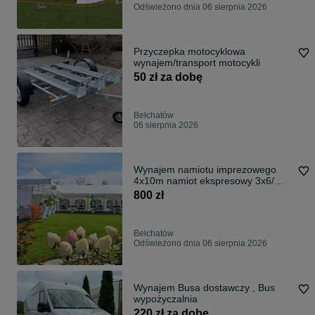
Odświeżono dnia 06 sierpnia 2026
Przyczepka motocyklowa
wynajem/transport motocykli
50 zł za dobę
Bełchatów
06 sierpnia 2026
Wynajem namiotu imprezowego
4x10m namiot ekspresowy 3x6/
namiot 5x12m
800 zł
Bełchatów
Odświeżono dnia 06 sierpnia 2026
Wynajem Busa dostawczy , Bus
wypożyczalnia
220 zł za dobę