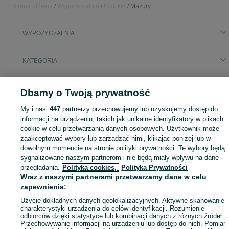
Strona główna
Wypożyczalnia
Łódzkie
Mazury
WYPOŻYCZALNIA
KATEGORIA
Skorzystaj z największego serwisu ogłoszeniowego - Mazury i okolice! - kupuj lub sprzedawaj jeszcze wygodniej w kategorii Wypożyczalnia!
Zobacz Więc
Dbamy o Twoją prywatność
My i nasi
447
partnerzy przechowujemy lub uzyskujemy dostęp do
Mapa kategorii
informacji na urządzeniu, takich jak unikalne identyfikatory w plikach
Mapa miejscowości
cookie w celu przetwarzania danych osobowych. Użytkownik może
Mapa ministron
zaakceptować wybory lub zarządzać nimi, klikając poniżej lub w
dowolnym momencie na stronie polityki prywatności. Te wybory będą
Popularne wyszukiwania
sygnalizowane naszym partnerom i nie będą miały wpływu na dane
przeglądania.
Polityka cookies,
Polityka Prywatności
Wraz z naszymi partnerami przetwarzamy dane w celu
zapewnienia:
Użycie dokładnych danych geolokalizacyjnych. Aktywne skanowanie
charakterystyki urządzenia do celów identyfikacji. Rozumienie
odbiorców dzięki statystyce lub kombinacji danych z różnych źródeł.
Przechowywanie informacji na urządzeniu lub dostęp do nich. Pomiar