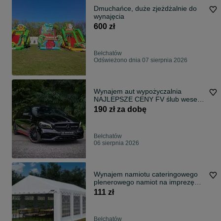
Dmuchańce, duże zjeżdżalnie do
wynajęcia
600 zł
Bełchatów
Odświeżono dnia 07 sierpnia 2026
Wynajem aut wypożyczalnia
NAJLEPSZE CENY FV ślub wesele
VIP na plan FV
190 zł za dobę
Bełchatów
06 sierpnia 2026
Wynajem namiotu cateringowego
plenerowego namiot na imprezę
catering
111 zł
Bełchatów