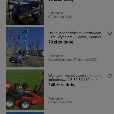
Bełchatów
07 sierpnia 2026
Usługi podnośnikiem koszkowym
21m, Wynajem, Zwyżka, Podnośnik
koszowy.
70 zł za dobę
Bełchatów
Odświeżono dnia 07 sierpnia 2026
Wynajem, wypożyczalnia koparka
łańcuchowa 45,60,80,110cm z
napędem
240 zł za dobę
Bełchatów
07 sierpnia 2026