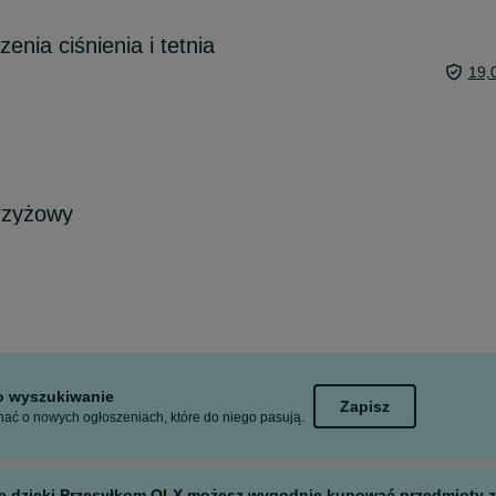
enia ciśnienia i tetnia
19,
rzyżowy
to wyszukiwanie
Zapisz
ać o nowych ogłoszeniach, które do niego pasują.
 ale dzięki Przesyłkom OLX możesz wygodnie kupować przedmioty z 