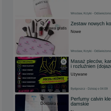
Wrocław, Krzyki - Odświeżono 
Zestaw nowych k
Dostawa gratis
Nowe
Wrocław, Krzyki - Odświeżono 
Masaż pleców, kar
i rozluźnien (doja
Używane
Bydgoszcz - Dzisiaj o 04:09
Perfumy calvin kl
damskie
Dostawa gratis