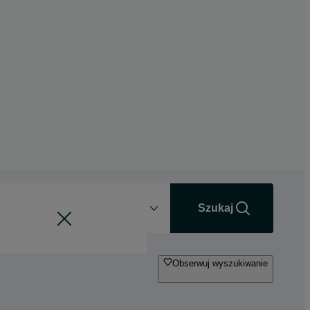
Odległość
+0 km
Szukaj
Obserwuj wyszukiwanie