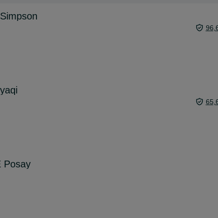
a Simpson
96,
yaqi
65,
 Posay