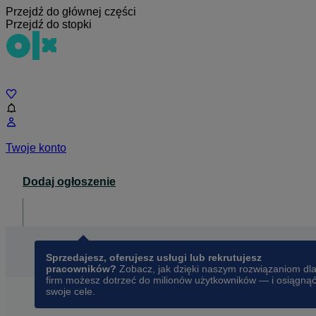
Przejdź do głównej części
Przejdź do stopki
Czat
Twoje konto
Dodaj ogłoszenie
Dla biznesu
opens in a new tab
Sprzedajesz, oferujesz usługi lub rekrutujesz
pracowników?
Zobacz, jak dzięki naszym rozwiązaniom dl
firm możesz dotrzeć do milionów użytkowników — i osiągną
swoje cele.