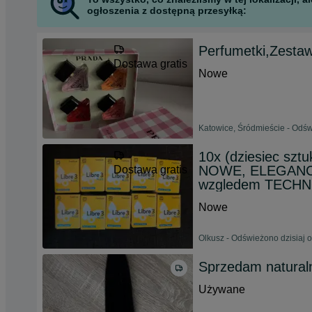
ogłoszenia z dostępną przesyłką:
Perfumetki,Zesta
Dostawa gratis
Nowe
Katowice, Śródmieście - Odśw
10x (dziesiec sztu
NOWE, ELEGANCKI
Dostawa gratis
wzgledem TECH
Nowe
Olkusz - Odświeżono dzisiaj 
Sprzedam naturaln
Używane