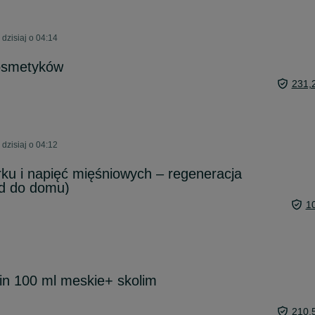
dzisiaj o 04:14
osmetyków
231,
dzisiaj o 04:12
ku i napięć mięśniowych – regeneracja
zd do domu)
1
ein 100 ml meskie+ skolim
210,