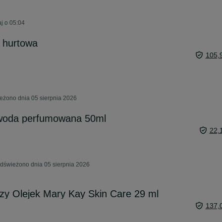
j o 05:04
 hurtowa
105,
ieżono dnia 05 sierpnia 2026
 woda perfumowana 50ml
22,
Odświeżono dnia 05 sierpnia 2026
y Olejek Mary Kay Skin Care 29 ml
137,