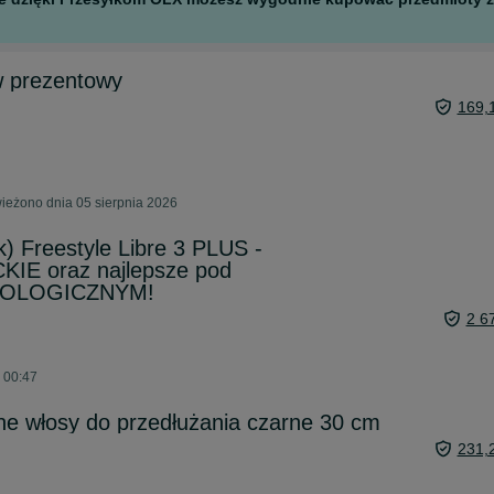
w prezentowy
169,
ieżono dnia 05 sierpnia 2026
k) Freestyle Libre 3 PLUS -
E oraz najlepsze pod
NOLOGICZNYM!
2 6
o 00:47
e włosy do przedłużania czarne 30 cm
231,