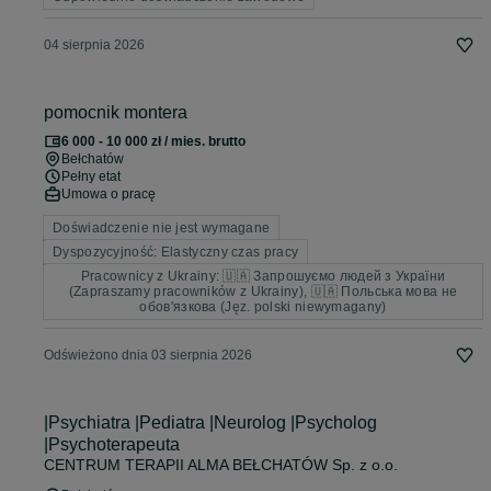
04 sierpnia 2026
pomocnik montera
6 000 - 10 000 zł / mies. brutto
Bełchatów
Pełny etat
Umowa o pracę
Doświadczenie nie jest wymagane
Dyspozycyjność: Elastyczny czas pracy
Pracownicy z Ukrainy: 🇺🇦 Запрошуємо людей з України
(Zapraszamy pracowników z Ukrainy), 🇺🇦 Польська мова не
обов'язкова (Jęz. polski niewymagany)
Odświeżono dnia 03 sierpnia 2026
|Psychiatra |Pediatra |Neurolog |Psycholog
|Psychoterapeuta
CENTRUM TERAPII ALMA BEŁCHATÓW Sp. z o.o.