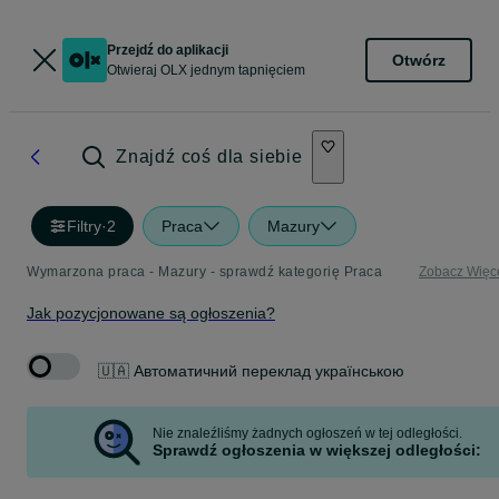
Przejdź do aplikacji
Otwórz
Otwieraj OLX jednym tapnięciem
Znajdź coś dla siebie
Filtry
·
2
Praca
Mazury
Wymarzona praca - Mazury - sprawdź kategorię Praca
Zobacz Więc
Jak pozycjonowane są ogłoszenia?
🇺🇦 Автоматичний переклад українською
Nie znaleźliśmy żadnych ogłoszeń w tej odległości.
Sprawdź ogłoszenia w większej odległości: