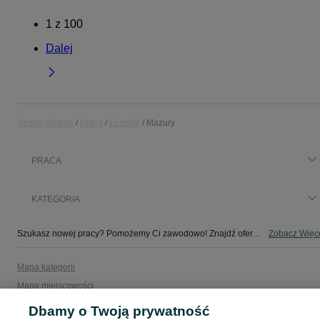
1
z
100
Dalej
Strona główna
Praca
Łódzkie
Mazury
PRACA
KATEGORIA
Szukasz nowej pracy? Pomożemy Ci zawodowo! Znajdź ofertę dla siebie w kategorii Praca na OLX - Mazury i okolice!
Zobacz Więc
Mapa kategorii
Mapa miejscowości
Mapa ministron
Dbamy o Twoją prywatność