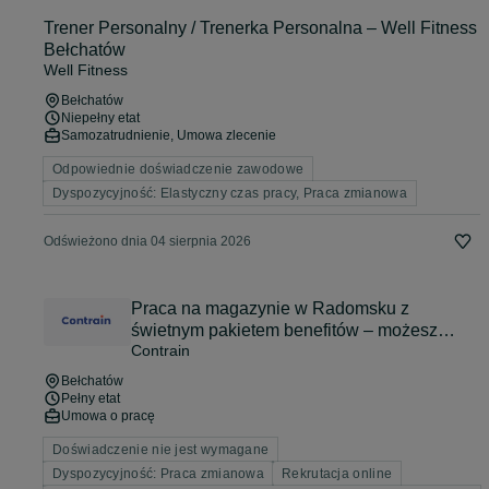
Trener Personalny / Trenerka Personalna – Well Fitness
Bełchatów
Well Fitness
Bełchatów
Niepełny etat
Samozatrudnienie, Umowa zlecenie
Odpowiednie doświadczenie zawodowe
Dyspozycyjność: Elastyczny czas pracy, Praca zmianowa
Odświeżono dnia 04 sierpnia 2026
Praca na magazynie w Radomsku z
świetnym pakietem benefitów – możesz
Contrain
zarabiać do 6000 zł brutto na miesiąc!
Bełchatów
Pełny etat
Umowa o pracę
Doświadczenie nie jest wymagane
Dyspozycyjność: Praca zmianowa
Rekrutacja online