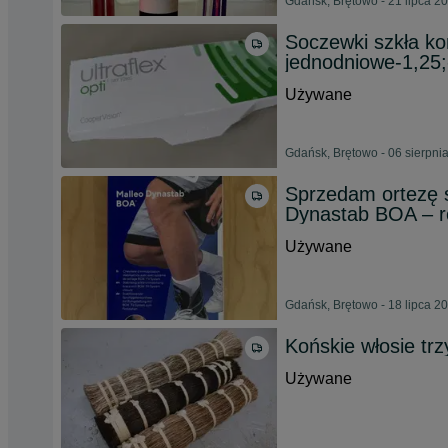
Gdańsk, Brętowo - 21 lipca 2
Soczewki szkła ko
jednodniowe-1,25;
Używane
Gdańsk, Brętowo - 06 sierpni
Sprzedam ortezę s
Dynastab BOA – r
Używane
Gdańsk, Brętowo - 18 lipca 2
Końskie włosie trz
Używane