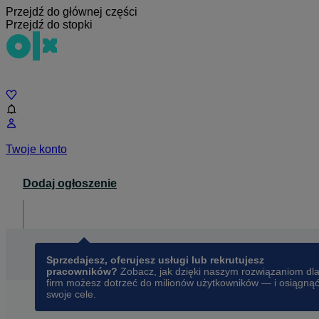
Przejdź do głównej części
Przejdź do stopki
Czat
Twoje konto
Dodaj ogłoszenie
Dla biznesu
opens in a new tab
Sprzedajesz, oferujesz usługi lub rekrutujesz
pracowników?
Zobacz, jak dzięki naszym rozwiązaniom dl
firm możesz dotrzeć do milionów użytkowników — i osiągną
swoje cele.