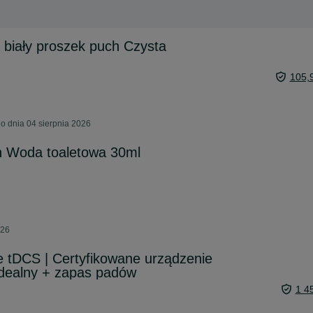
biały proszek puch Czysta
105,
o dnia 04 sierpnia 2026
n Woda toaletowa 30ml
026
 tDCS | Certyfikowane urządzenie
idealny + zapas padów
1 4