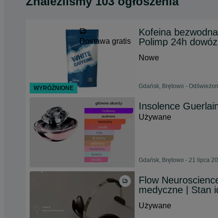
Znaleźliśmy 103 ogłoszenia
Kofeina bezwodna 
Polimp 24h dowóz
Dostawa gratis
Nowe
Gdańsk, Brętowo - Odświeżon
WYRÓŻNIONE
Insolence Guerlai
Używane
Gdańsk, Brętowo - 21 lipca 2
Flow Neuroscience
medyczne | Stan 
Używane