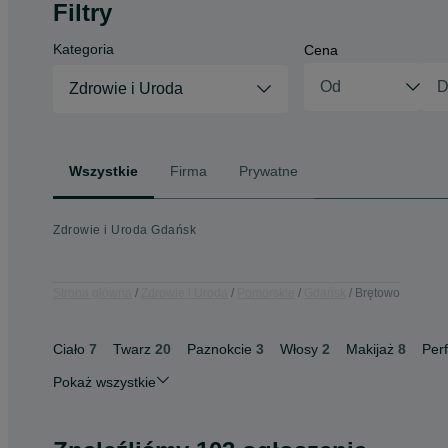
Filtry
Kategoria
Cena
Zdrowie i Uroda
Wszystkie
Firma
Prywatne
Zdrowie i Uroda Gdańsk
Strona główna
Zdrowie i Uroda
Pomorskie
Gdańsk
Brętowo
Ciało
7
Twarz
20
Paznokcie
3
Włosy
2
Makijaż
8
Per
Pokaż wszystkie