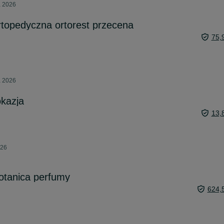
a 2026
topedyczna ortorest przecena
75,
a 2026
okazja
13,
026
otanica perfumy
624,