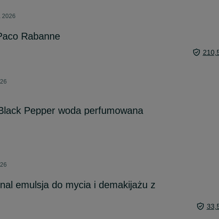
a 2026
 Paco Rabanne
210,
026
 Black Pepper woda perfumowana
026
onal emulsja do mycia i demakijażu z
33,