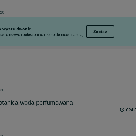
026
to wyszukiwanie
Zapisz
ać o nowych ogłoszeniach, które do niego pasują.
026
botanica woda perfumowana
624,