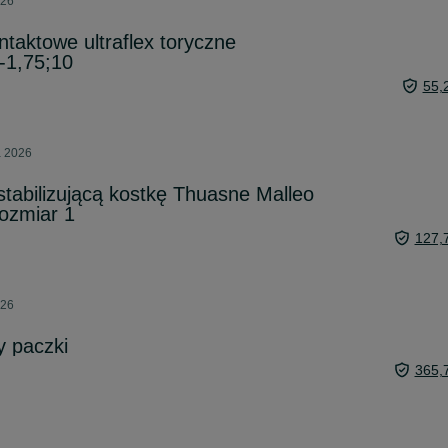
026
ntaktowe ultraflex toryczne
-1,75;10
55,
a 2026
tabilizującą kostkę Thuasne Malleo
ozmiar 1
127,
026
y paczki
365,