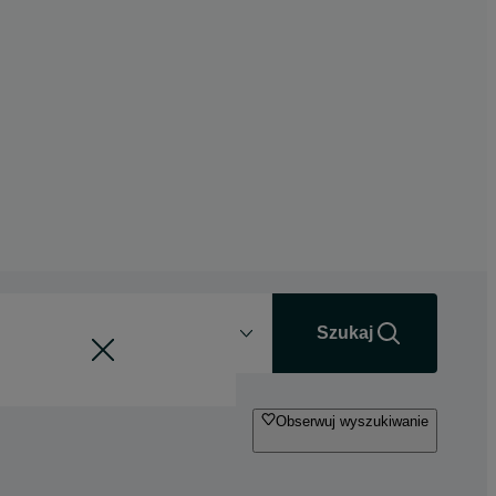
Odległość
+0 km
Szukaj
Obserwuj wyszukiwanie