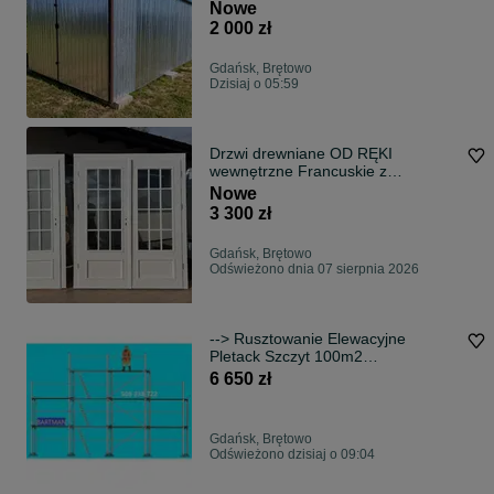
Nowe
2 000 zł
Gdańsk, Brętowo
Dzisiaj o 05:59
Drzwi drewniane OD RĘKI
wewnętrzne Francuskie z
oscieżnicą regulowaną OD RĘKI
Nowe
CAŁA POLSKA
3 300 zł
Gdańsk, Brętowo
Odświeżono dnia 07 sierpnia 2026
--> Rusztowanie Elewacyjne
Pletack Szczyt 100m2
RUSZTOWANIA Promocja
6 650 zł
Gdańsk, Brętowo
Odświeżono dzisiaj o 09:04