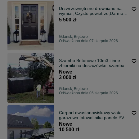
Drzwi zewnętrzne drewniane na
wymiar, Czyste powietrze,Darmowa
dostawa
5 500 zł
Gdańsk, Brętowo
Odświeżono dnia 07 sierpnia 2026
Szambo Betonowe 10m3 i inne
zbiorniki na deszczówke, szamba z
atestem
Nowe
3 000 zł
Gdańsk, Brętowo
Odświeżono dnia 06 sierpnia 2026
Carport dwustanowiskowy wiata
garażowa fotowoltaika panele PV
Nowe
10 500 zł