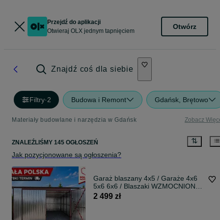
Przejdź do aplikacji
Otwórz
Otwieraj OLX jednym tapnięciem
Znajdź coś dla siebie
Filtry
·
2
Budowa i Remont
Gdańsk, Brętowo
Materiały budowlane i narzędzia w Gdańsk
Zobacz Więc
ZNALEŹLIŚMY 145 OGŁOSZEŃ
Jak pozycjonowane są ogłoszenia?
Garaż blaszany 4x5 / Garaże 4x6
5x6 6x6 / Blaszaki WZMOCNIONE /
Blaszak montaż GRATIS Cała
2 499 zł
Polska SZYBKI TERMIN ! Raty