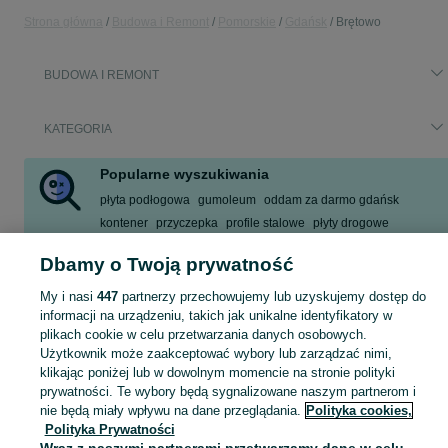
Strona główna
Budowa i Remont
Pomorskie
Gdańsk
Brętowo
BUDOWA I REMONT
KATEGORIA
Popularne wyszukiwania
płyta podłogowa
gumoleum
oddam za darmo gdańsk
kontener
przyczepka
profile stalowe
płyty drogowe
płytki taras
Dbamy o Twoją prywatność
Zobacz Więcej
My i nasi
447
partnerzy przechowujemy lub uzyskujemy dostęp do
informacji na urządzeniu, takich jak unikalne identyfikatory w
Zobacz Więc
Aktualne oferty z kategorii Budowa i Remont w Gdańsk blisko Ciebie ➤ Kupuj nowe lub używane w dobrej cenie, przeglądaj lokalne ogłoszenia ☝ Szybkie kupno i sprzedaż na OLX.pl
plikach cookie w celu przetwarzania danych osobowych.
Użytkownik może zaakceptować wybory lub zarządzać nimi,
klikając poniżej lub w dowolnym momencie na stronie polityki
Mapa kategorii
prywatności. Te wybory będą sygnalizowane naszym partnerom i
Mapa miejscowości
nie będą miały wpływu na dane przeglądania.
Polityka cookies,
Polityka Prywatności
Mapa ministron