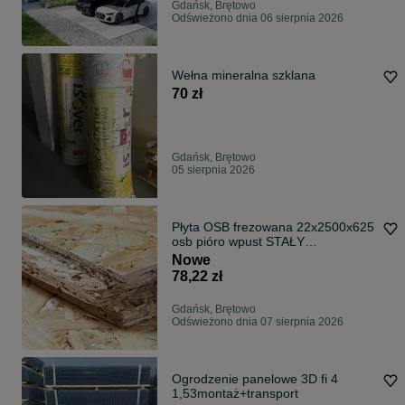
Gdańsk, Brętowo
Odświeżono dnia 06 sierpnia 2026
Wełna mineralna szklana
70 zł
Gdańsk, Brętowo
05 sierpnia 2026
Płyta OSB frezowana 22x2500x625
osb pióro wpust STAŁY
DOSTAWCA
Nowe
78,22 zł
Gdańsk, Brętowo
Odświeżono dnia 07 sierpnia 2026
Ogrodzenie panelowe 3D fi 4
1,53montaż+transport