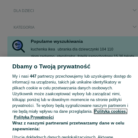
DLA DZIECI
KATEGORIA
Popularne wyszukiwania
kuchenka ikea
ubranka dla dziewczynki 104 110
złom zadarmo
sterylizator
fotelik samochodowy 15 36 takata
chodzik dla dziecka
cybex baza i fotelik cloud t +
Dbamy o Twoją prywatność
marvel figurki 30 cm
My i nasi
447
partnerzy przechowujemy lub uzyskujemy dostęp do
Zobacz Więcej
informacji na urządzeniu, takich jak unikalne identyfikatory w
plikach cookie w celu przetwarzania danych osobowych.
Użytkownik może zaakceptować wybory lub zarządzać nimi,
Zakupy dla Twojej pociechy mogą być dziecinnie proste! Znajdź to, czego potrzebujesz w kategorii Dla Dzieci na OLX - Gdańsk i okolice!
Zobacz Więc
klikając poniżej lub w dowolnym momencie na stronie polityki
prywatności. Te wybory będą sygnalizowane naszym partnerom i
Mapa kategorii
nie będą miały wpływu na dane przeglądania.
Polityka cookies,
Polityka Prywatności
Mapa miejscowości
Wraz z naszymi partnerami przetwarzamy dane w celu
Mapa ministron
zapewnienia:
Popularne wyszukiwania
Użycie dokładnych danych geolokalizacyjnych. Aktywne