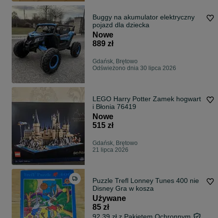
Buggy na akumulator elektryczny
pojazd dla dziecka
Nowe
889 zł
Gdańsk, Brętowo
Odświeżono dnia 30 lipca 2026
LEGO Harry Potter Zamek hogwart
i Błonia 76419
Nowe
515 zł
Gdańsk, Brętowo
21 lipca 2026
Puzzle Trefl Lonney Tunes 400 nie
Disney Gra w kosza
Używane
85 zł
92,39 zł z Pakietem Ochronnym