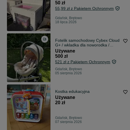
50 zł
55,99 zł z Pakietem Ochronnym
Gdańsk, Brętowo
18 lipca 2026
Fotelik samochodowy Cybex Cloud
G+ / wkladka dla noworodka /
adaptery do wózka
Używane
500 zł
521 zł z Pakietem Ochronnym
Gdańsk, Brętowo
05 sierpnia 2026
Kostka edukacyjna
Używane
20 zł
Gdańsk, Brętowo
07 sierpnia 2026