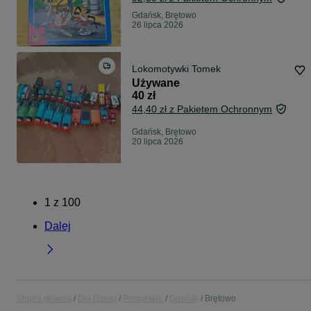
Gdańsk, Brętowo
26 lipca 2026
Lokomotywki Tomek
Używane
40 zł
44,40 zł z Pakietem Ochronnym
Gdańsk, Brętowo
20 lipca 2026
1
z
100
Dalej
Strona główna
Dla Dzieci
Pomorskie
Gdańsk
Brętowo