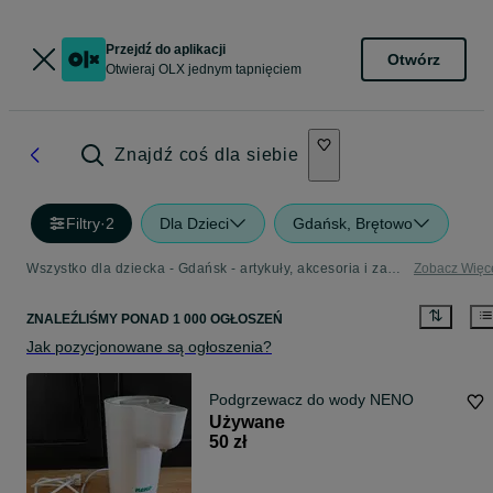
Przejdź do aplikacji
Otwórz
Otwieraj OLX jednym tapnięciem
Znajdź coś dla siebie
Filtry
·
2
Dla Dzieci
Gdańsk, Brętowo
Wszystko dla dziecka - Gdańsk - artykuły, akcesoria i zabawki dla dzieci w Twojej okolicy
Zobacz Więc
ZNALEŹLIŚMY
PONAD
1 000 OGŁOSZEŃ
Jak pozycjonowane są ogłoszenia?
Podgrzewacz do wody NENO
Używane
50 zł