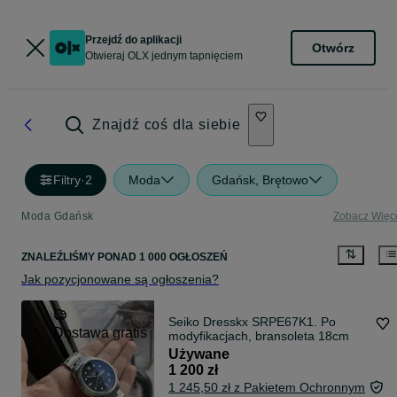
Przejdź do aplikacji
Otwórz
Otwieraj OLX jednym tapnięciem
Znajdź coś dla siebie
Filtry
·
2
Moda
Gdańsk, Brętowo
Moda Gdańsk
Zobacz Więc
ZNALEŹLIŚMY
PONAD
1 000 OGŁOSZEŃ
Jak pozycjonowane są ogłoszenia?
Seiko Dresskx SRPE67K1. Po
Dostawa gratis
modyfikacjach, bransoleta 18cm
Używane
1 200 zł
1 245,50 zł z Pakietem Ochronnym