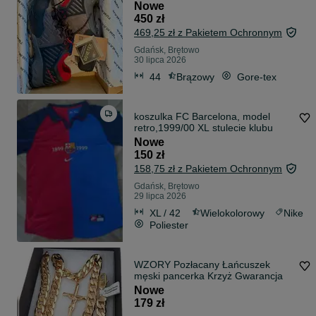
Nowe
450 zł
469,25 zł z Pakietem Ochronnym
Gdańsk, Brętowo
30 lipca 2026
44
Brązowy
Gore-tex
koszulka FC Barcelona, model
retro,1999/00 XL stulecie klubu
Nowe
150 zł
158,75 zł z Pakietem Ochronnym
Gdańsk, Brętowo
29 lipca 2026
XL / 42
Wielokolorowy
Nike
Poliester
WZORY Pozłacany Łańcuszek
męski pancerka Krzyż Gwarancja
Nowe
179 zł