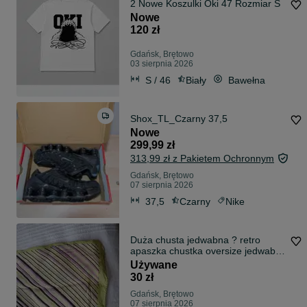
2 Nowe Koszulki Oki 47 Rozmiar S
Nowe
120 zł
Gdańsk, Brętowo
03 sierpnia 2026
S / 46
Biały
Bawełna
Shox_TL_Czarny 37,5
Nowe
299,99 zł
313,99 zł z Pakietem Ochronnym
Gdańsk, Brętowo
07 sierpnia 2026
37,5
Czarny
Nike
Duża chusta jedwabna ? retro
apaszka chustka oversize jedwab ?
zielona
Używane
30 zł
Gdańsk, Brętowo
07 sierpnia 2026