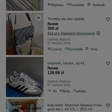
Miętowy
Pozostałe
Jedwab
Torebka ala dior saddle
Nowe
300 zł
314 zł z Pakietem Ochronnym
Gdańsk, Brętowo
07 sierpnia 2026
Czarny
Pozostałe
Inny
originals_samba_og 41
Nowe
126,69 zł
Gdańsk, Brętowo
07 sierpnia 2026
41
Biały
adidas
buty trekk. Mammut Alnasca II low
Dostawa gratis
gore-tex r. 44 2/3, r. 28,5 cm