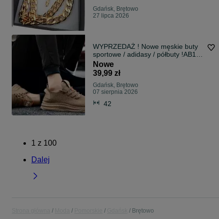
Gdańsk, Brętowo
27 lipca 2026
WYPRZEDAŻ ! Nowe męskie buty
sportowe / adidasy / półbuty !AB11-
42!
Nowe
39,99 zł
Gdańsk, Brętowo
07 sierpnia 2026
42
1
z
100
Dalej
Strona główna
Moda
Pomorskie
Gdańsk
Brętowo