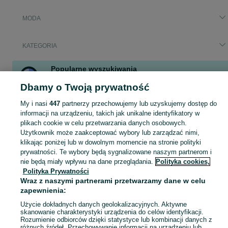
MODA
KATEGORIA
Popularne wyszukiwania
rower damski miejski
alo
buty
vistula
buty boulder
Dbamy o Twoją prywatność
coach torebka brązowa
vistula kobiety
My i nasi
447
partnerzy przechowujemy lub uzyskujemy dostęp do
informacji na urządzeniu, takich jak unikalne identyfikatory w
Zobacz Więc
plikach cookie w celu przetwarzania danych osobowych.
Moda Gdańsk ▶️ Odzież, obuwie, torebki, akcesoria i biżuteria ✅ Nowe i używane w atrakcyjnych cenach ✌ Znajdź najlepsze ogłoszenia na OLX.pl!
Użytkownik może zaakceptować wybory lub zarządzać nimi,
klikając poniżej lub w dowolnym momencie na stronie polityki
Mapa kategorii
prywatności. Te wybory będą sygnalizowane naszym partnerom i
nie będą miały wpływu na dane przeglądania.
Polityka cookies,
Mapa miejscowości
Polityka Prywatności
Mapa ministron
Wraz z naszymi partnerami przetwarzamy dane w celu
Popularne wyszukiwania
zapewnienia:
Użycie dokładnych danych geolokalizacyjnych. Aktywne
skanowanie charakterystyki urządzenia do celów identyfikacji.
Rozumienie odbiorców dzięki statystyce lub kombinacji danych z
różnych źródeł. Przechowywanie informacji na urządzeniu lub