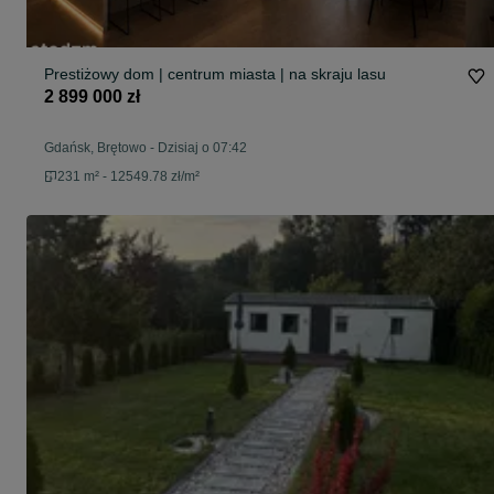
Prestiżowy dom | centrum miasta | na skraju lasu
2 899 000 zł
Gdańsk, Brętowo
-
Dzisiaj o 07:42
231 m² - 12549.78 zł/m²