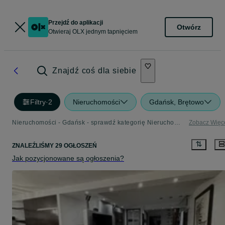
Przejdź do aplikacji
Otwórz
Otwieraj OLX jednym tapnięciem
Znajdź coś dla siebie
Filtry
·
2
Nieruchomości
Gdańsk, Brętowo
Nieruchomości - Gdańsk - sprawdź kategorię Nieruchomości
Zobacz Więc
ZNALEŹLIŚMY 29 OGŁOSZEŃ
Jak pozycjonowane są ogłoszenia?