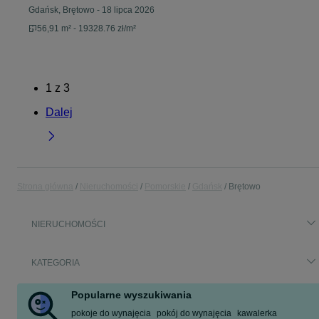
Gdańsk, Brętowo
-
18 lipca 2026
56,91 m² - 19328.76 zł/m²
1
z
3
Dalej
Strona główna
Nieruchomości
Pomorskie
Gdańsk
Brętowo
NIERUCHOMOŚCI
KATEGORIA
Popularne wyszukiwania
pokoje do wynajęcia
pokój do wynajęcia
kawalerka