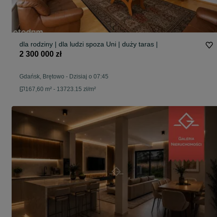
dla rodziny | dla ludzi spoza Uni | duży taras |
2 300 000 zł
Gdańsk, Brętowo
-
Dzisiaj o 07:45
167,60 m² - 13723.15 zł/m²