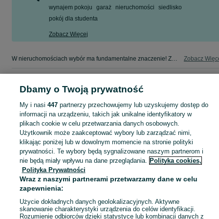
wynajem pokoju
garaż
nieruchomości
siedlisko
pokój dla studenta
Zobacz Więcej
W nieruchomościach wybór ma fundamentalne znaczenie! Znajdź wymarzony lokal w kategorii Nieruchomości na OLX - Gdańsk i okolice!
Zobacz Więc
Mapa kategorii
Dbamy o Twoją prywatność
Mapa miejscowości
My i nasi
447
partnerzy przechowujemy lub uzyskujemy dostęp do
Mapa ministron
informacji na urządzeniu, takich jak unikalne identyfikatory w
Popularne wyszukiwania
plikach cookie w celu przetwarzania danych osobowych.
Użytkownik może zaakceptować wybory lub zarządzać nimi,
klikając poniżej lub w dowolnym momencie na stronie polityki
prywatności. Te wybory będą sygnalizowane naszym partnerom i
nie będą miały wpływu na dane przeglądania.
Polityka cookies,
Polityka Prywatności
Wraz z naszymi partnerami przetwarzamy dane w celu
zapewnienia:
Użycie dokładnych danych geolokalizacyjnych. Aktywne
skanowanie charakterystyki urządzenia do celów identyfikacji.
Rozumienie odbiorców dzięki statystyce lub kombinacji danych z