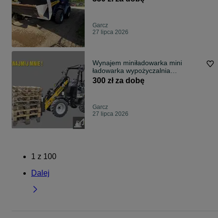
Garcz
27 lipca 2026
Wynajem miniładowarka mini
ładowarka wypożyczalnia
ładowarek ogrodowa
300 zł za dobę
Garcz
27 lipca 2026
1
z
100
Dalej