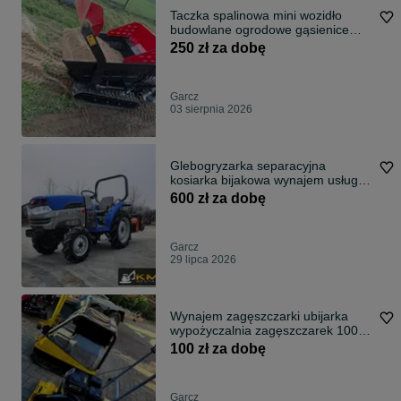
Taczka spalinowa mini wozidło
budowlane ogrodowe gąsienice
samozaładowcze mini wywrotka
250 zł za dobę
500 kg wynajem wypożyczalnia
Garcz
03 sierpnia 2026
Glebogryzarka separacyjna
kosiarka bijakowa wynajem usługi
minitraktor
600 zł za dobę
Garcz
29 lipca 2026
Wynajem zagęszczarki ubijarka
wypożyczalnia zagęszczarek 100
kg 500 kg
100 zł za dobę
Garcz