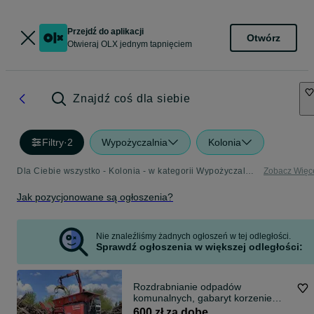
Przejdź do aplikacji
Otwórz
Otwieraj OLX jednym tapnięciem
Znajdź coś dla siebie
Filtry
·
2
Wypożyczalnia
Kolonia
Dla Ciebie wszystko - Kolonia - w kategorii Wypożyczalnia
Zobacz Więc
Jak pozycjonowane są ogłoszenia?
Nie znaleźliśmy żadnych ogłoszeń w tej odległości.
Sprawdź ogłoszenia w większej odległości:
Rozdrabnianie odpadów
komunalnych, gabaryt korzenie
kompost
600 zł za dobę