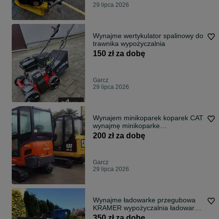
29 lipca 2026
Wynajme wertykulator spalinowy do
trawnika wypożyczalnia
150 zł za dobę
Garcz
29 lipca 2026
Wynajem minikoparek koparek CAT
wynajmę minikoparke
wypożyczalnia maszyn
200 zł za dobę
budowlanych koparka z młotem
wiertnica
Garcz
29 lipca 2026
Wynajme ładowarke przegubowa
KRAMER wypożyczalnia ładowarek
fadroma
350 zł za dobę