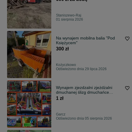
Staniszewo-Raj
01 sierpnia 2026
Na wynajem mobilna balia "Pod
Księżycem"
300 zł
Kożyczkowo
Odświeżono dnia 29 lipca 2026
Wynajem zjezdzalni zjeżdżalni
dmuchanej ślizg dmuchańce
Dmuchańce wynajem Gdańsk
1 zł
Kartuzy Żukowo Kościerzyna
dmuchaniec zamek dmuchany
zjeżdżalnia
Garcz
Odświeżono dnia 05 sierpnia 2026