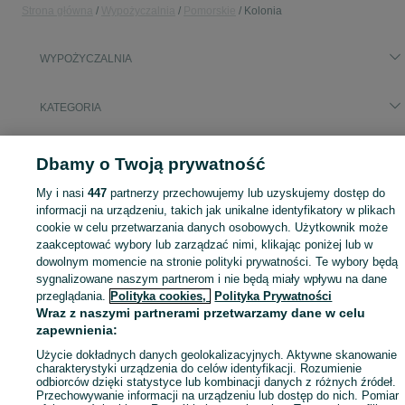
Strona główna
Wypożyczalnia
Pomorskie
Kolonia
WYPOŻYCZALNIA
KATEGORIA
Skorzystaj z największego serwisu ogłoszeniowego - Kolonia i okolice! - kupuj lub sprzedawaj jeszcze wygodniej w kategorii Wypożyczalnia!
Zobacz Więc
Dbamy o Twoją prywatność
My i nasi
447
partnerzy przechowujemy lub uzyskujemy dostęp do
Mapa kategorii
informacji na urządzeniu, takich jak unikalne identyfikatory w plikach
Mapa miejscowości
cookie w celu przetwarzania danych osobowych. Użytkownik może
Mapa ministron
zaakceptować wybory lub zarządzać nimi, klikając poniżej lub w
dowolnym momencie na stronie polityki prywatności. Te wybory będą
Popularne wyszukiwania
sygnalizowane naszym partnerom i nie będą miały wpływu na dane
przeglądania.
Polityka cookies,
Polityka Prywatności
Wraz z naszymi partnerami przetwarzamy dane w celu
zapewnienia:
Użycie dokładnych danych geolokalizacyjnych. Aktywne skanowanie
charakterystyki urządzenia do celów identyfikacji. Rozumienie
odbiorców dzięki statystyce lub kombinacji danych z różnych źródeł.
Przechowywanie informacji na urządzeniu lub dostęp do nich. Pomiar