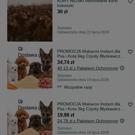
KURY NIOSKI odchowane kurki
kokoszki
30 zł
Sianowo
Odświeżono dnia 22 lipca 2026
PROMOCJA Makaron Instant dla
Dostawa gratis
Psa i Kota 6kg Czysty Błyskawiczny
Karma
34,74 zł
40,13 zł z Pakietem Ochronnym
Sianowo
Odświeżono dnia 19 lipca 2026
Wszystkie rasy
PROMOCJA Makaron Instant dla
Dostawa gratis
Psa i Kota 3kg Czysty Błyskawiczny
Karma
19,98 zł
24,78 zł z Pakietem Ochronnym
Sianowo
Odświeżono dnia 19 lipca 2026