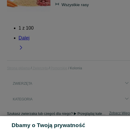
Wszystkie rasy
1
z
100
Dalej
Strona główna
Zwierzęta
Pomorskie
Kolonia
ZWIERZĘTA
KATEGORIA
Zobacz Więc
Szukasz zwierzaka lub czegoś dla niego? ▶️ Przeglądaj kategorię Zwierzęta na OLX Kolonia i znajdź to, czego potrzebujesz w atrakcyjnych cenach!
Dbamy o Twoją prywatność
Mapa kategorii