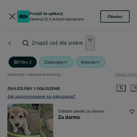
Przejdź do aplikacji
Otwórz
Otwieraj OLX jednym tapnięciem
Znajdź coś dla siebie
Filtry
·
2
Zwierzęta
Kolonia
Zwierzęta i akcesoria Kolonia
Zobacz Więc
ZNALEŹLIŚMY 1 OGŁOSZENIE
Jak pozycjonowane są ogłoszenia?
Oddam pieski za darmo
Za darmo