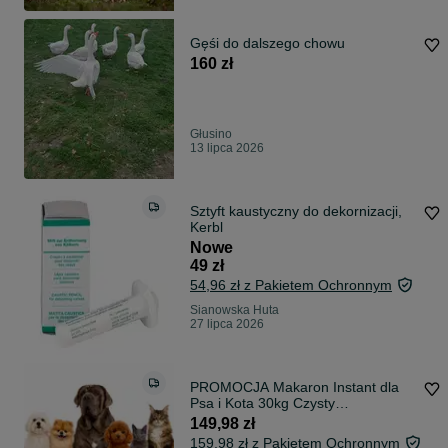
Gęśi do dalszego chowu
160 zł
Głusino
13 lipca 2026
Sztyft kaustyczny do dekornizacji,
Kerbl
Nowe
49 zł
54,96 zł z Pakietem Ochronnym
Sianowska Huta
27 lipca 2026
PROMOCJA Makaron Instant dla
Psa i Kota 30kg Czysty
Błyskawiczny Karma
149,98 zł
159,98 zł z Pakietem Ochronnym