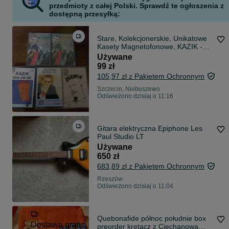
przedmioty z całej Polski. Sprawdź te ogłoszenia z
dostępną przesyłką:
Stare, Kolekcjonerskie, Unikatowe
Kasety Magnetofonowe, KAZIK -
SPALAM SIĘ oraz KAZIK - SPALAJ
Używane
SIĘ!, Zestaw 5 Sztuk,
99 zł
WYPRZEDAŻ, OKAZJA !!
105,97 zł z Pakietem Ochronnym
Szczecin, Niebuszewo
Odświeżono dzisiaj o 11:16
Gitara elektryczna Epiphone Les
Paul Studio LT
Używane
650 zł
683,89 zł z Pakietem Ochronnym
Rzeszów
Odświeżono dzisiaj o 11:04
Quebonafide północ południe box
Dostawa gratis
preorder krętacz z Ciechanowa