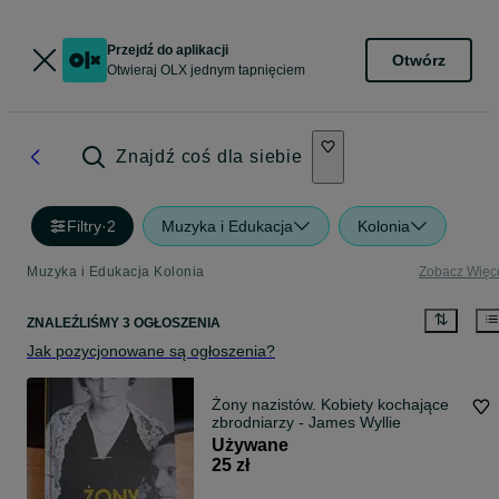
Przejdź do aplikacji
Otwórz
Otwieraj OLX jednym tapnięciem
Znajdź coś dla siebie
Filtry
·
2
Muzyka i Edukacja
Kolonia
Muzyka i Edukacja Kolonia
Zobacz Więc
ZNALEŹLIŚMY 3 OGŁOSZENIA
Jak pozycjonowane są ogłoszenia?
Żony nazistów. Kobiety kochające
zbrodniarzy - James Wyllie
Używane
25 zł