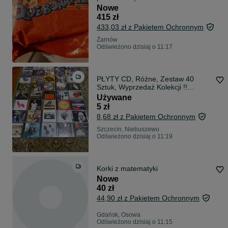
nowy folia nieotwierany
Nowe
415 zł
433,03 zł z Pakietem Ochronnym
Żarnów
Odświeżono dzisiaj o 11:17
PŁYTY CD, Różne, Zestaw 40
Sztuk, Wyprzedaż Kolekcji !!
OKAZJA !!
Używane
5 zł
8,68 zł z Pakietem Ochronnym
Szczecin, Niebuszewo
Odświeżono dzisiaj o 11:19
Korki z matematyki
Nowe
40 zł
44,90 zł z Pakietem Ochronnym
Gdańsk, Osowa
Odświeżono dzisiaj o 11:15