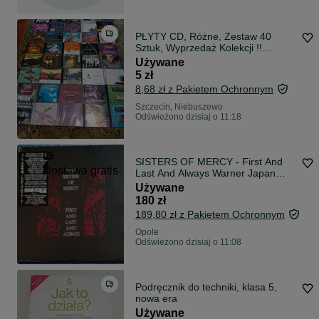
PŁYTY CD, Różne, Zestaw 40
Sztuk, Wyprzedaż Kolekcji !!
OKAZJA !!
Używane
5 zł
8,68 zł z Pakietem Ochronnym
Szczecin, Niebuszewo
Odświeżono dzisiaj o 11:18
SISTERS OF MERCY - First And
Dostawa gratis
Last And Always Warner Japan
Japanese 2026 RSD Black Ice
Używane
Winyl LP Remaster Sisterhood,
180 zł
Nephilim, The Cure edycja limit
189,80 zł z Pakietem Ochronnym
Opole
Odświeżono dzisiaj o 11:08
Podręcznik do techniki, klasa 5,
nowa era
Używane