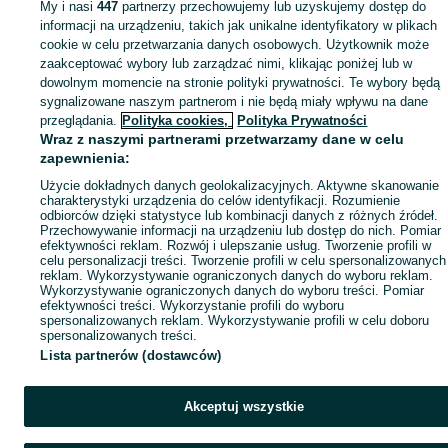
Mapa ministron
My i nasi
447
partnerzy przechowujemy lub uzyskujemy dostęp do
informacji na urządzeniu, takich jak unikalne identyfikatory w plikach
Popularne wyszukiwania
cookie w celu przetwarzania danych osobowych. Użytkownik może
zaakceptować wybory lub zarządzać nimi, klikając poniżej lub w
dowolnym momencie na stronie polityki prywatności. Te wybory będą
sygnalizowane naszym partnerom i nie będą miały wpływu na dane
przeglądania.
Polityka cookies,
Polityka Prywatności
Wraz z naszymi partnerami przetwarzamy dane w celu
zapewnienia:
Użycie dokładnych danych geolokalizacyjnych. Aktywne skanowanie
charakterystyki urządzenia do celów identyfikacji. Rozumienie
odbiorców dzięki statystyce lub kombinacji danych z różnych źródeł.
Przechowywanie informacji na urządzeniu lub dostęp do nich. Pomiar
efektywności reklam. Rozwój i ulepszanie usług. Tworzenie profili w
celu personalizacji treści. Tworzenie profili w celu spersonalizowanych
reklam. Wykorzystywanie ograniczonych danych do wyboru reklam.
Wykorzystywanie ograniczonych danych do wyboru treści. Pomiar
efektywności treści. Wykorzystanie profili do wyboru
spersonalizowanych reklam. Wykorzystywanie profili w celu doboru
spersonalizowanych treści.
Lista partnerów (dostawców)
Akceptuj wszystkie