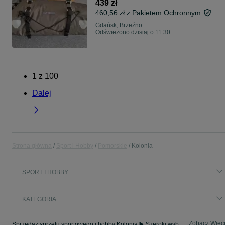
439 zł
460,56 zł z Pakietem Ochronnym
Gdańsk, Brzeźno
Odświeżono dzisiaj o 11:30
1
z
100
Dalej
Strona główna
Sport i Hobby
Pomorskie
Kolonia
SPORT I HOBBY
KATEGORIA
Zobacz Więc
Sprzedaż sprzętu sportowego i hobby Kolonia ▶️ Szeroki wybór produktów ✅ Nowe i używane w atrakcyjnych cenach ✌ Sprawdź ogłoszenia na OLX.pl!