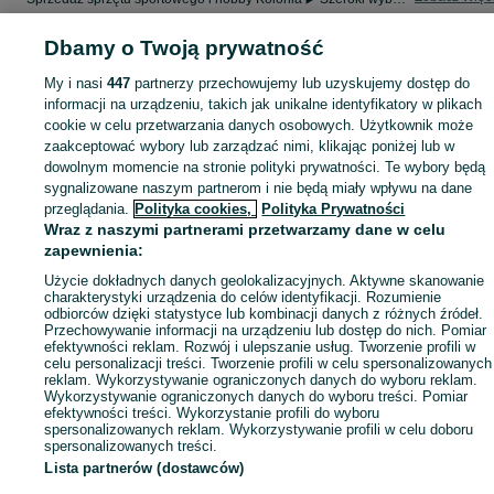
Dbamy o Twoją prywatność
Mapa kategorii
My i nasi
447
partnerzy przechowujemy lub uzyskujemy dostęp do
Mapa miejscowości
informacji na urządzeniu, takich jak unikalne identyfikatory w plikach
Mapa ministron
cookie w celu przetwarzania danych osobowych. Użytkownik może
Popularne wyszukiwania
zaakceptować wybory lub zarządzać nimi, klikając poniżej lub w
dowolnym momencie na stronie polityki prywatności. Te wybory będą
sygnalizowane naszym partnerom i nie będą miały wpływu na dane
przeglądania.
Polityka cookies,
Polityka Prywatności
Wraz z naszymi partnerami przetwarzamy dane w celu
zapewnienia:
Użycie dokładnych danych geolokalizacyjnych. Aktywne skanowanie
charakterystyki urządzenia do celów identyfikacji. Rozumienie
odbiorców dzięki statystyce lub kombinacji danych z różnych źródeł.
Przechowywanie informacji na urządzeniu lub dostęp do nich. Pomiar
efektywności reklam. Rozwój i ulepszanie usług. Tworzenie profili w
celu personalizacji treści. Tworzenie profili w celu spersonalizowanych
reklam. Wykorzystywanie ograniczonych danych do wyboru reklam.
Wykorzystywanie ograniczonych danych do wyboru treści. Pomiar
efektywności treści. Wykorzystanie profili do wyboru
spersonalizowanych reklam. Wykorzystywanie profili w celu doboru
spersonalizowanych treści.
Lista partnerów (dostawców)