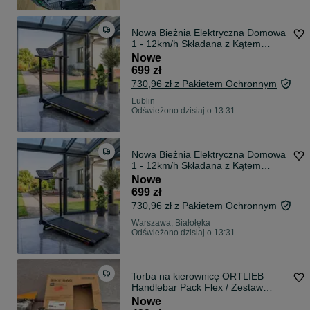
Nowa Bieżnia Elektryczna Domowa
1 - 12km/h Składana z Kątem
Nachylenia i Aplikacją !!! - FV
Nowe
699 zł
730,96 zł z Pakietem Ochronnym
Lublin
Odświeżono dzisiaj o 13:31
Nowa Bieżnia Elektryczna Domowa
1 - 12km/h Składana z Kątem
Nachylenia i Aplikacją !!! - FV
Nowe
699 zł
730,96 zł z Pakietem Ochronnym
Warszawa, Białołęka
Odświeżono dzisiaj o 13:31
Torba na kierownicę ORTLIEB
Handlebar Pack Flex / Zestaw
montażowy ORTLIEB Handlebar
Nowe