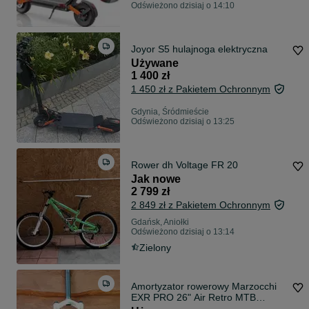
Odświeżono dzisiaj o 14:10
Joyor S5 hulajnoga elektryczna
Używane
1 400 zł
1 450 zł z Pakietem Ochronnym
Gdynia, Śródmieście
Odświeżono dzisiaj o 13:25
Rower dh Voltage FR 20
Jak nowe
2 799 zł
2 849 zł z Pakietem Ochronnym
Gdańsk, Aniołki
Odświeżono dzisiaj o 13:14
Zielony
Amortyzator rowerowy Marzocchi
EXR PRO 26" Air Retro MTB
100mm