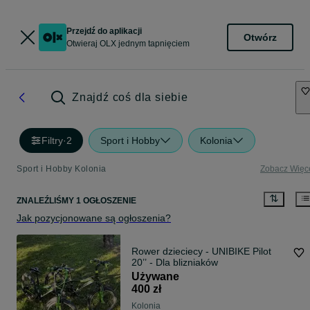
Przejdź do aplikacji
Otwórz
Otwieraj OLX jednym tapnięciem
Znajdź coś dla siebie
Filtry
·
2
Sport i Hobby
Kolonia
Sport i Hobby Kolonia
Zobacz Więc
ZNALEŹLIŚMY 1 OGŁOSZENIE
Jak pozycjonowane są ogłoszenia?
Rower dzieciecy - UNIBIKE Pilot
20’’ - Dla blizniaków
Używane
400 zł
Kolonia