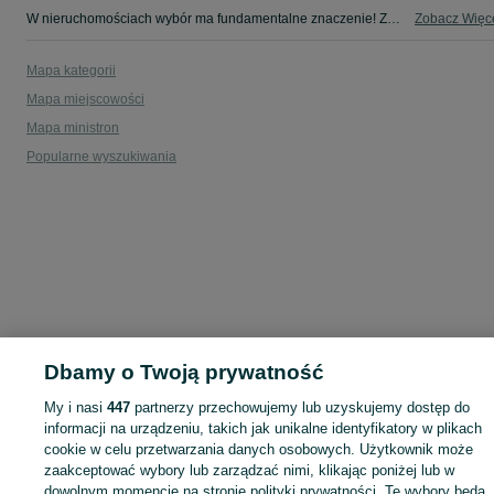
W nieruchomościach wybór ma fundamentalne znaczenie! Znajdź wymarzony lokal w kategorii Nieruchomości na OLX - Kolonia i okolice!
Zobacz Więc
Mapa kategorii
Mapa miejscowości
Mapa ministron
Popularne wyszukiwania
Dbamy o Twoją prywatność
My i nasi
447
partnerzy przechowujemy lub uzyskujemy dostęp do
informacji na urządzeniu, takich jak unikalne identyfikatory w plikach
cookie w celu przetwarzania danych osobowych. Użytkownik może
zaakceptować wybory lub zarządzać nimi, klikając poniżej lub w
dowolnym momencie na stronie polityki prywatności. Te wybory będą