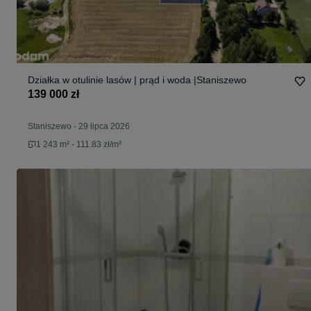
Działka w otulinie lasów | prąd i woda |Staniszewo
139 000 zł
Staniszewo
-
29 lipca 2026
1 243 m² - 111.83 zł/m²