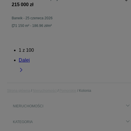
215 000 zł
Barwik
-
25 czerwca 2026
1 150 m² - 186.96 zł/m²
1
z
100
Dalej
Strona główna
Nieruchomości
Pomorskie
Kolonia
NIERUCHOMOŚCI
KATEGORIA