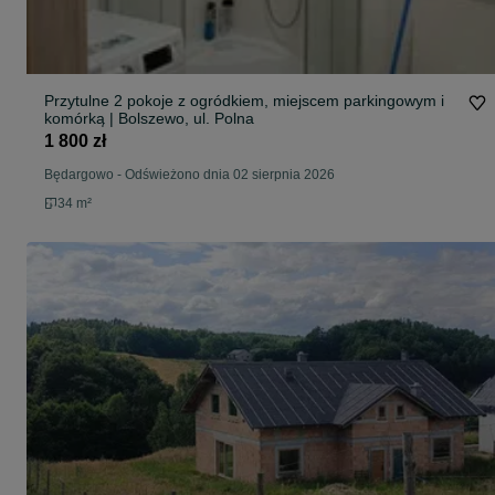
Przytulne 2 pokoje z ogródkiem, miejscem parkingowym i
komórką | Bolszewo, ul. Polna
1 800 zł
Będargowo
-
Odświeżono dnia 02 sierpnia 2026
34 m²