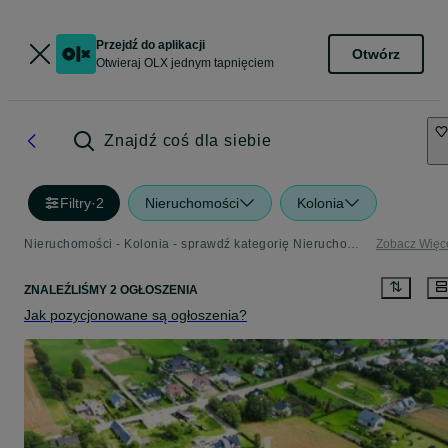
Przejdź do aplikacji
Otwórz
Otwieraj OLX jednym tapnięciem
Znajdź coś dla siebie
Filtry
·
2
Nieruchomości
Kolonia
Nieruchomości - Kolonia - sprawdź kategorię Nieruchomości
Zobacz Więc
ZNALEŹLIŚMY 2 OGŁOSZENIA
Jak pozycjonowane są ogłoszenia?