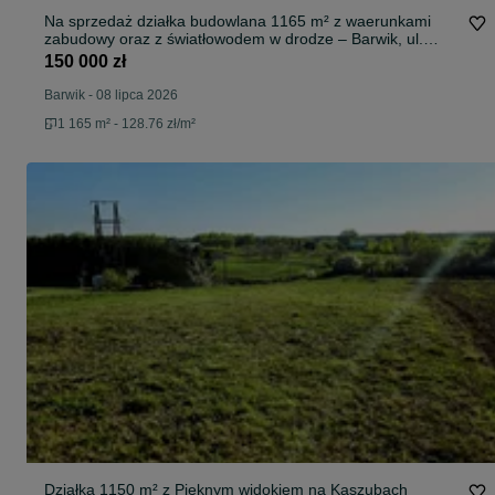
Na sprzedaż działka budowlana 1165 m² z waerunkami
zabudowy oraz z światłowodem w drodze – Barwik, ul.
Wakacyjna, gm. Przodkowo .
150 000 zł
Barwik
-
08 lipca 2026
1 165 m² - 128.76 zł/m²
Działka 1150 m² z Pięknym widokiem na Kaszubach