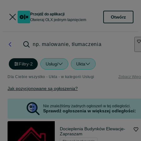
Przejdź do aplikacji
Otwórz
Otwieraj OLX jednym tapnięciem
np. malowanie, tłumaczenia
Filtry
·
2
Usługi
Ukta
Dla Ciebie wszystko - Ukta - w kategorii Usługi
Zobacz Więc
Jak pozycjonowane są ogłoszenia?
Nie znaleźliśmy żadnych ogłoszeń w tej odległości.
Sprawdź ogłoszenia w większej odległości:
Docieplenia Budynków Elewacje-
Zapraszam