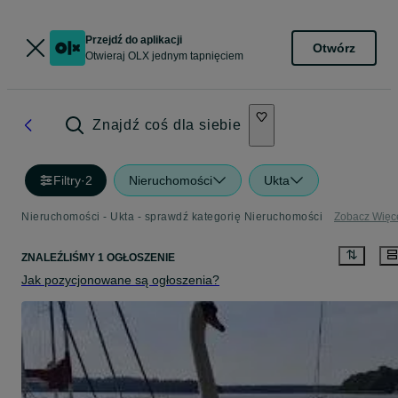
Przejdź do aplikacji
Otwórz
Otwieraj OLX jednym tapnięciem
Znajdź coś dla siebie
Filtry
·
2
Nieruchomości
Ukta
Nieruchomości - Ukta - sprawdź kategorię Nieruchomości
Zobacz Więc
ZNALEŹLIŚMY 1 OGŁOSZENIE
Jak pozycjonowane są ogłoszenia?