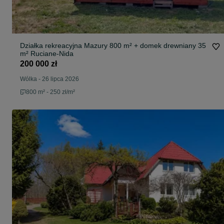
Działka rekreacyjna Mazury 800 m² + domek drewniany 35
m² Ruciane-Nida
200 000 zł
Wólka
-
26 lipca 2026
800 m² - 250 zł/m²