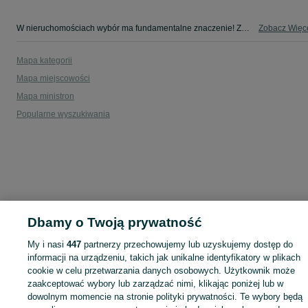
W nieruchomościach wybór ma fundamentalne znaczenie! Znajdź wymarzony lokal w kategorii Nieruchomości na OLX - Ukta i okolice!
Zobacz Więc
Mapa kategorii
Mapa miejscowości
Mapa ministron
Popularne wyszukiwania
Dbamy o Twoją prywatność
My i nasi
447
partnerzy przechowujemy lub uzyskujemy dostęp do
informacji na urządzeniu, takich jak unikalne identyfikatory w plikach
cookie w celu przetwarzania danych osobowych. Użytkownik może
zaakceptować wybory lub zarządzać nimi, klikając poniżej lub w
dowolnym momencie na stronie polityki prywatności. Te wybory będą