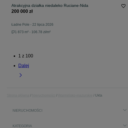
Atrakcyjna działka niedaleko Ruciane-Nida
200 000 zł
Ładne Pole
-
22 lipca 2026
1 873 m² - 106.78 zł/m²
1
z
100
Dalej
Strona główna
Nieruchomości
Warmińsko-mazurskie
Ukta
NIERUCHOMOŚCI
KATEGORIA