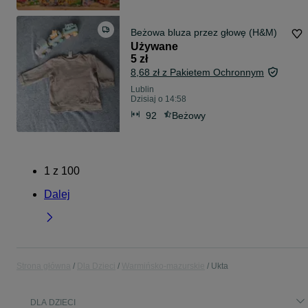
Beżowa bluza przez głowę (H&M)
Używane
5 zł
8,68 zł z Pakietem Ochronnym
Lublin
Dzisiaj o 14:58
92
Beżowy
1
z
100
Dalej
Strona główna
Dla Dzieci
Warmińsko-mazurskie
Ukta
DLA DZIECI