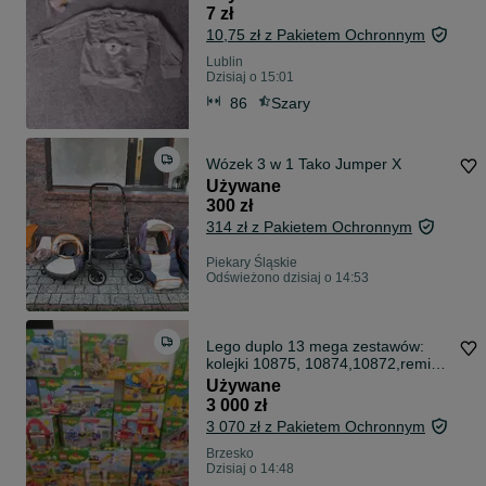
7 zł
10,75 zł z Pakietem Ochronnym
Lublin
Dzisiaj o 15:01
86
Szary
Wózek 3 w 1 Tako Jumper X
Używane
300 zł
314 zł z Pakietem Ochronnym
Piekary Śląskie
Odświeżono dzisiaj o 14:53
Lego duplo 13 mega zestawów:
kolejki 10875, 10874,10872,remiza
strażacka i policyjna, kemping
Używane
3 000 zł
3 070 zł z Pakietem Ochronnym
Brzesko
Dzisiaj o 14:48