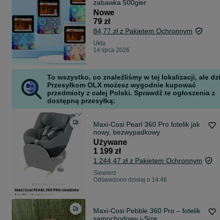
zabawka 500gier
Nowe
79 zł
84,77 zł z Pakietem Ochronnym
Ukta
14 lipca 2026
To wszystko, co znaleźliśmy w tej lokalizacji, ale dz
Przesyłkom OLX możesz wygodnie kupować
przedmioty z całej Polski. Sprawdź te ogłoszenia z
dostępną przesyłką:
Maxi-Cosi Pearl 360 Pro fotelik jak
nowy, bezwypadkowy
Używane
1 199 zł
1 244,47 zł z Pakietem Ochronnym
Siewierz
Odświeżono dzisiaj o 14:48
Maxi-Cosi Pebble 360 Pro – fotelik
samochodowy i-Size