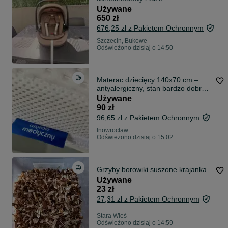
Używane
650 zł
676,25 zł z Pakietem Ochronnym
Szczecin, Bukowe
Odświeżono dzisiaj o 14:50
Materac dziecięcy 140x70 cm –
antyalergiczny, stan bardzo dobry -
ODBIÓR OSOBISTY
Używane
90 zł
96,65 zł z Pakietem Ochronnym
Inowrocław
Odświeżono dzisiaj o 15:02
Grzyby borowiki suszone krajanka
Używane
23 zł
27,31 zł z Pakietem Ochronnym
Stara Wieś
Odświeżono dzisiaj o 14:59