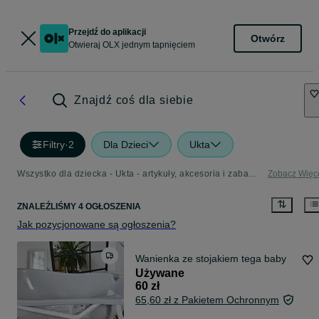
Przejdź do aplikacji
Otwórz
Otwieraj OLX jednym tapnięciem
Znajdź coś dla siebie
Filtry
·
2
Dla Dzieci
Ukta
Wszystko dla dziecka - Ukta - artykuły, akcesoria i zabawki dla dzieci w Twojej okolicy
Zobacz Więc
ZNALEŹLIŚMY 4 OGŁOSZENIA
Jak pozycjonowane są ogłoszenia?
Wanienka ze stojakiem tega baby
Używane
60 zł
65,60 zł z Pakietem Ochronnym