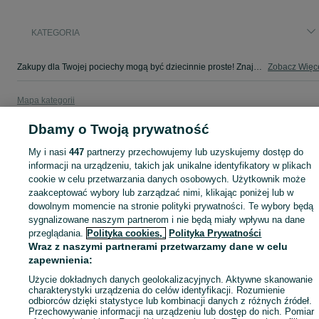
KATEGORIA
Zakupy dla Twojej pociechy mogą być dziecinnie proste! Znajdź to, czego potrzebujesz w kategorii Dla Dzieci na OLX - Ukta i okolice!
Zobacz Więc
Mapa kategorii
Mapa miejscowości
Dbamy o Twoją prywatność
Mapa ministron
My i nasi
447
partnerzy przechowujemy lub uzyskujemy dostęp do
Popularne wyszukiwania
informacji na urządzeniu, takich jak unikalne identyfikatory w plikach
cookie w celu przetwarzania danych osobowych. Użytkownik może
zaakceptować wybory lub zarządzać nimi, klikając poniżej lub w
dowolnym momencie na stronie polityki prywatności. Te wybory będą
sygnalizowane naszym partnerom i nie będą miały wpływu na dane
przeglądania.
Polityka cookies,
Polityka Prywatności
Wraz z naszymi partnerami przetwarzamy dane w celu
zapewnienia:
Użycie dokładnych danych geolokalizacyjnych. Aktywne skanowanie
charakterystyki urządzenia do celów identyfikacji. Rozumienie
odbiorców dzięki statystyce lub kombinacji danych z różnych źródeł.
Przechowywanie informacji na urządzeniu lub dostęp do nich. Pomiar