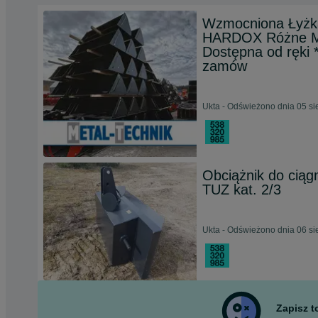
Wzmocniona Łyżk
HARDOX Różne Mo
Dostępna od ręki 
zamów
Ukta - Odświeżono dnia 05 si
Obciążnik do ciąg
TUZ kat. 2/3
Ukta - Odświeżono dnia 06 si
Zapisz 