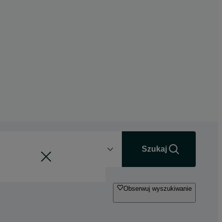
Odległość
+0 km
Szukaj
Obserwuj wyszukiwanie