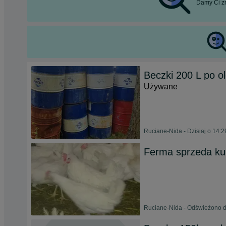
Damy Ci zn
Beczki 200 L po ol
Używane
Ruciane-Nida - Dzisiaj o 14:2
Ferma sprzeda k
Ruciane-Nida - Odświeżono dz