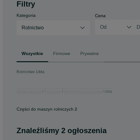
Filtry
Kategoria
Cena
Rolnictwo
Wszystkie
Firmowe
Prywatne
Rolnictwo Ukta
Strona główna
Rolnictwo
Warmińsko-mazurskie
Ukta
Części do maszyn rolniczych
2
Znaleźliśmy 2 ogłoszenia