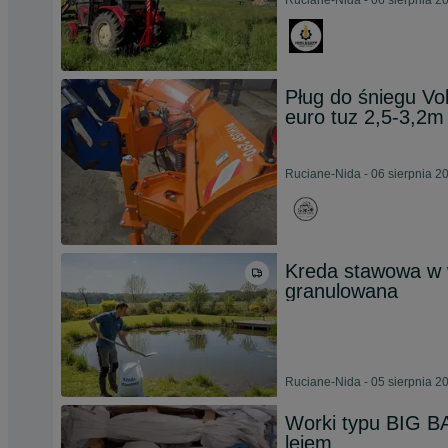
Ruciane-Nida - 06 sierpnia 2
Pług do śniegu Vol
euro tuz 2,5-3,2m
Ruciane-Nida - 06 sierpnia 2
Kreda stawowa w 
granulowana
Ruciane-Nida - 05 sierpnia 2
Worki typu BIG BA
lejem