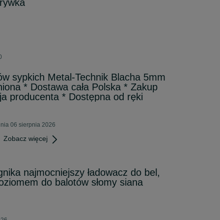
krywka
0
łów sypkich Metal-Technik Blacha 5mm
na * Dostawa cała Polska * Zakup
ja producenta * Dostępna od ręki
nia 06 sierpnia 2026
Zobacz więcej
ągnika najmocniejszy ładowacz do bel,
poziomem do balotów słomy siana