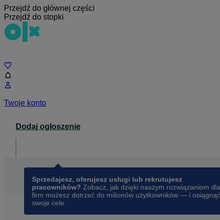
Przejdź do głównej części
Przejdź do stopki
Czat
Twoje konto
Dodaj ogłoszenie
Dla biznesu
opens in a new tab
Sprzedajesz, oferujesz usługi lub rekrutujesz
pracowników?
Zobacz, jak dzięki naszym rozwiązaniom dl
firm możesz dotrzeć do milionów użytkowników — i osiągną
swoje cele.