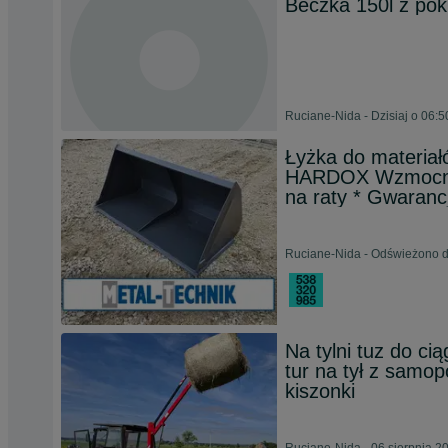
Beczka 150l z po
Ruciane-Nida - Dzisiaj o 06:5
Łyżka do materia
HARDOX Wzmocnio
na raty * Gwaranc
Ruciane-Nida - Odświeżono d
Na tylni tuz do ci
tur na tył z samo
kiszonki