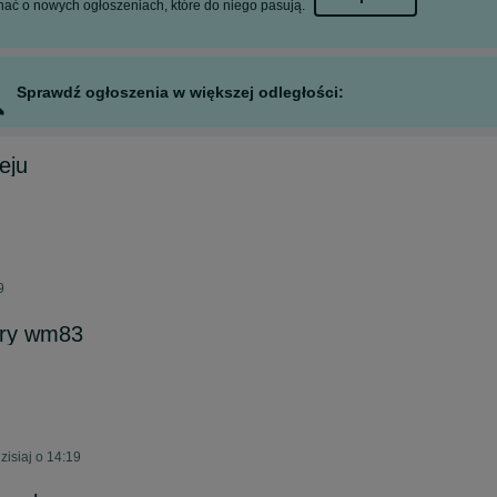
ać o nowych ogłoszeniach, które do niego pasują.
Sprawdź ogłoszenia w większej odległości:
eju
9
ury wm83
isiaj o 14:19