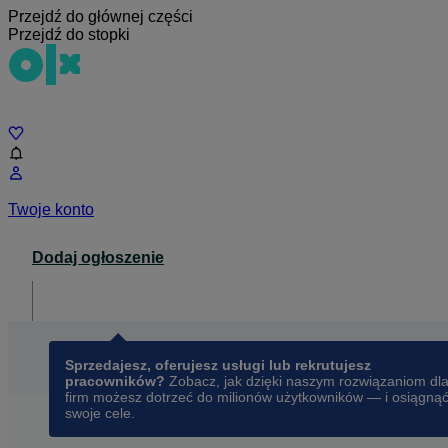
Przejdź do głównej części
Przejdź do stopki
Czat
Twoje konto
Dodaj ogłoszenie
Dla biznesu
opens in a new tab
Sprzedajesz, oferujesz usługi lub rekrutujesz
pracowników?
Zobacz, jak dzięki naszym rozwiązaniom dl
firm możesz dotrzeć do milionów użytkowników — i osiągną
swoje cele.