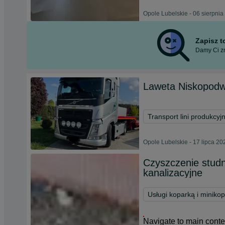
Opole Lubelskie - 06 sierpnia
Zapisz 
Damy Ci zn
Laweta Niskopodw
Transport lini produkcyj
Opole Lubelskie - 17 lipca 20
Czyszczenie studn
kanalizacyjne
Usługi koparką i miniko
Navigate to main conte