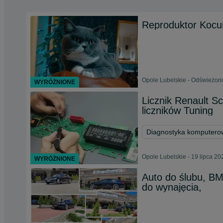
Reproduktor Kocur 
Opole Lubelskie - Odświeżono
WYRÓŻNIONE
Licznik Renault S
liczników Tuning
Diagnostyka komputero
Opole Lubelskie - 19 lipca 20
WYRÓŻNIONE
Auto do ślubu, B
do wynajęcia,