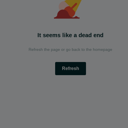
It seems like a dead end
Refresh the page or go back to the homepage
Refresh