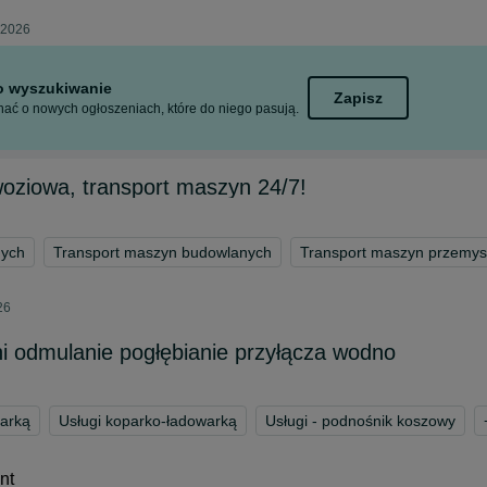
 2026
to wyszukiwanie
Zapisz
ać o nowych ogłoszeniach, które do niego pasują.
oziowa, transport maszyn 24/7!
nych
Transport maszyn budowlanych
Transport maszyn przemys
26
i odmulanie pogłębianie przyłącza wodno
parką
Usługi koparko-ładowarką
Usługi - podnośnik koszowy
nt