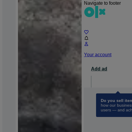
Navigate to footer
Chat
Your account
Add ad
For busin
opens 
Do you sell ite
how our business
users — and ach