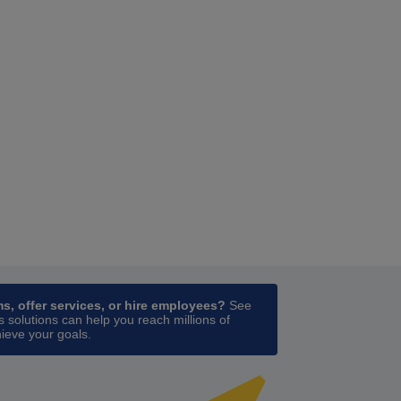
ess
in a new tab
ms, offer services, or hire employees?
See
 solutions can help you reach millions of
ieve your goals.