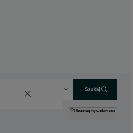
Odległość
+0 km
Szukaj
Obserwuj wyszukiwanie