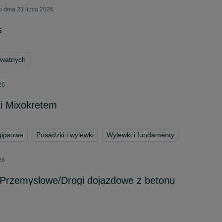
 dnia 23 lipca 2026
s
ywatnych
26
i Mixokretem
gipsowe
Posadzki i wylewki
Wylewki i fundamenty
26
 Przemyslowe/Drogi dojazdowe z betonu