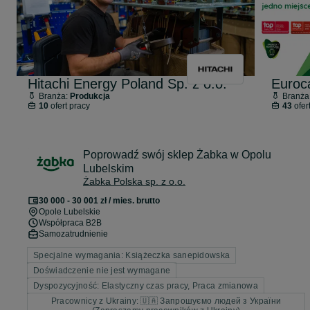
Hitachi Energy Poland Sp. z o.o.
Euroc
Branża:
Produkcja
Branża
10
ofert pracy
43
ofer
Poprowadź swój sklep Żabka w Opolu
Lubelskim
Żabka Polska sp. z o.o.
30 000 - 30 001 zł / mies. brutto
Opole Lubelskie
Współpraca B2B
Samozatrudnienie
Specjalne wymagania: Książeczka sanepidowska
Doświadczenie nie jest wymagane
Dyspozycyjność: Elastyczny czas pracy, Praca zmianowa
Pracownicy z Ukrainy: 🇺🇦 Запрошуємо людей з України