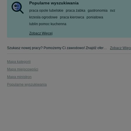
Popularne wyszukiwania
praca opole lubelskie
praca żabka
gastronomia
svz
krzesla ogrodowe
praca kierowca
poniatowa
lublin pomoc kuchenna
Zobacz Więcej
Szukasz nowej pracy? Pomożemy Ci zawodowo! Znajdź ofertę dla siebie w kategorii Praca na OLX - Opole Lubelskie i okolice!
Zobacz Więc
Mapa kategorii
Mapa miejscowości
Mapa ministron
Popularne wyszukiwania