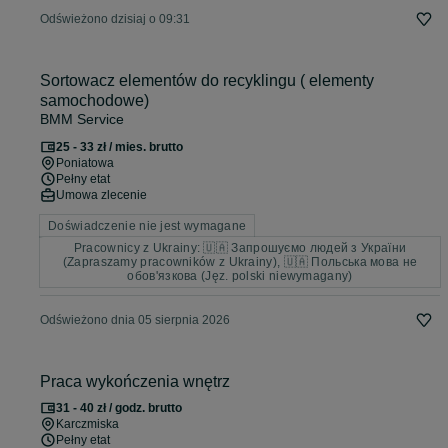
Odświeżono dzisiaj o 09:31
Sortowacz elementów do recyklingu ( elementy
samochodowe)
BMM Service
25 - 33 zł / mies. brutto
Poniatowa
Pełny etat
Umowa zlecenie
Doświadczenie nie jest wymagane
Pracownicy z Ukrainy: 🇺🇦 Запрошуємо людей з України
(Zapraszamy pracowników z Ukrainy), 🇺🇦 Польська мова не
обов'язкова (Jęz. polski niewymagany)
Odświeżono dnia 05 sierpnia 2026
Praca wykończenia wnętrz
31 - 40 zł / godz. brutto
Karczmiska
Pełny etat