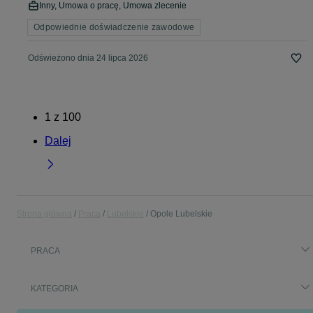
Inny, Umowa o pracę, Umowa zlecenie
Odpowiednie doświadczenie zawodowe
Odświeżono dnia 24 lipca 2026
1
z
100
Dalej
Strona główna
Praca
Lubelskie
Opole Lubelskie
PRACA
KATEGORIA