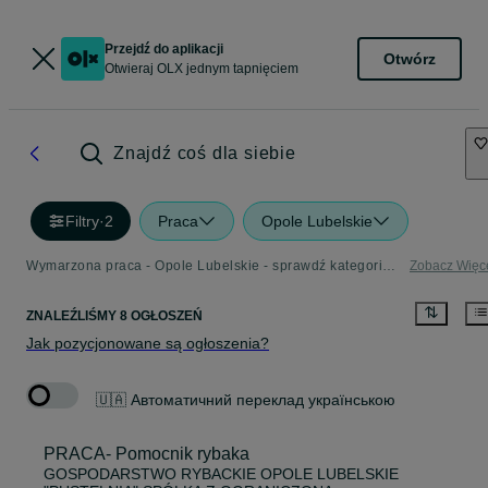
Przejdź do aplikacji
Otwórz
Otwieraj OLX jednym tapnięciem
Znajdź coś dla siebie
Filtry
·
2
Praca
Opole Lubelskie
Wymarzona praca - Opole Lubelskie - sprawdź kategorię Praca
Zobacz Więc
ZNALEŹLIŚMY 8 OGŁOSZEŃ
Jak pozycjonowane są ogłoszenia?
🇺🇦 Автоматичний переклад українською
PRACA- Pomocnik rybaka
GOSPODARSTWO RYBACKIE OPOLE LUBELSKIE