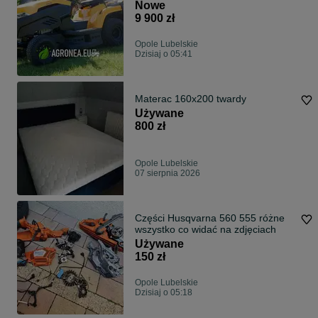
transport kosz 240l. mulczowanie
Nowe
raty 0% bez wpłaty Promocja 2026
9 900 zł
STIGA Zamiana na stary !
Opole Lubelskie
Dzisiaj o 05:41
Materac 160x200 twardy
Używane
800 zł
Opole Lubelskie
07 sierpnia 2026
Części Husqvarna 560 555 różne
wszystko co widać na zdjęciach
Używane
150 zł
Opole Lubelskie
Dzisiaj o 05:18