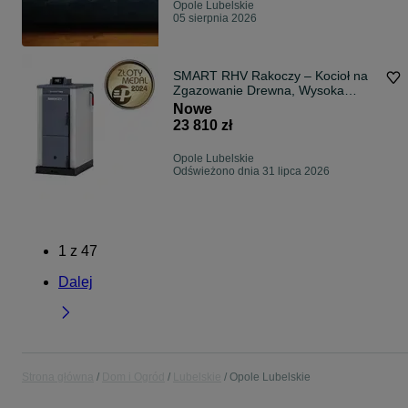
Opole Lubelskie
05 sierpnia 2026
SMART RHV Rakoczy – Kocioł na
Zgazowanie Drewna, Wysoka
Efektywność
Nowe
23 810 zł
Opole Lubelskie
Odświeżono dnia 31 lipca 2026
1
z
47
Dalej
Strona główna
Dom i Ogród
Lubelskie
Opole Lubelskie