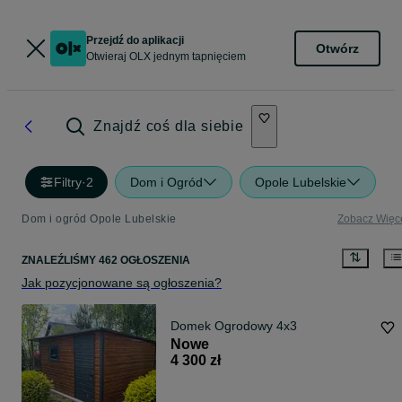
Przejdź do aplikacji
Otwórz
Otwieraj OLX jednym tapnięciem
Znajdź coś dla siebie
Filtry
·
2
Dom i Ogród
Opole Lubelskie
Dom i ogród Opole Lubelskie
Zobacz Więc
ZNALEŹLIŚMY 462 OGŁOSZENIA
Jak pozycjonowane są ogłoszenia?
Domek Ogrodowy 4x3
Nowe
4 300 zł