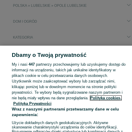
POLSKA » LUBELSKIE » OPOLE LUBELSKIE
DOM I OGRÓD
KATEGORIA
Popularne wyszukiwania
Dbamy o Twoją prywatność
obornik
brykiet
beczka spożywcza
kantówka
My i nasi
447
partnerzy przechowujemy lub uzyskujemy dostęp do
kręgi betonowe przepusty
informacji na urządzeniu, takich jak unikalne identyfikatory w
plikach cookie w celu przetwarzania danych osobowych.
Użytkownik może zaakceptować wybory lub zarządzać nimi,
Zobacz Więc
Sprzedaż artykułów do domu i ogrodu Opole Lubelskie ▶️ Szeroki wybór modeli i materiałów ✅ Nowe i używane w atrakcyjnych cenach ☝ Sprawdź oferty na OLX.pl!
klikając poniżej lub w dowolnym momencie na stronie polityki
prywatności. Te wybory będą sygnalizowane naszym partnerom i
Mapa kategorii
nie będą miały wpływu na dane przeglądania.
Polityka cookies,
Polityka Prywatności
Mapa miejscowości
Wraz z naszymi partnerami przetwarzamy dane w celu
Mapa ministron
zapewnienia:
Popularne wyszukiwania
Użycie dokładnych danych geolokalizacyjnych. Aktywne
skanowanie charakterystyki urządzenia do celów identyfikacji.
Rozumienie odbiorców dzięki statystyce lub kombinacji danych z