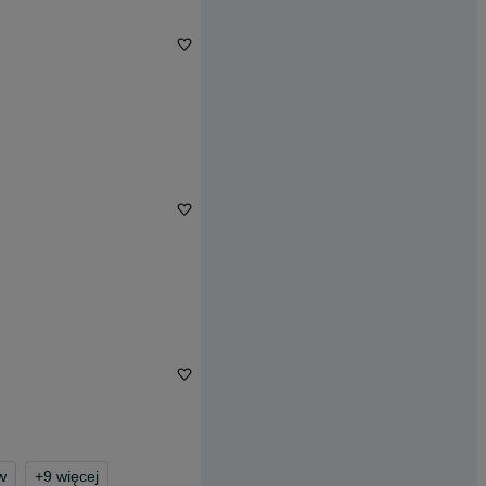
w
+
9
więcej