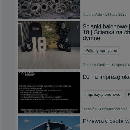
Topola Mała - 14 lipca 2026
Ścianki balonowe 
18 | Ścianka na ch
dymne
Pokazy specjalne
Tarchały Wielkie - 17 lipca 20
DJ na imprezę oko
Imprezy plenerowe
K
Raszków - Odświeżono dnia 0
Przewozy osób/ w