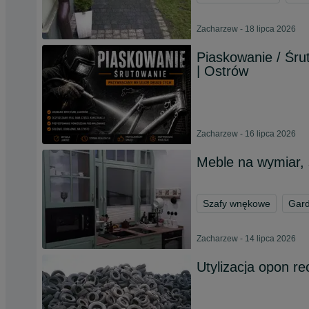
Zacharzew - 18 lipca 2026
Piaskowanie / Śrut
| Ostrów
Zacharzew - 16 lipca 2026
Meble na wymiar, 
Szafy wnękowe
Gar
Zacharzew - 14 lipca 2026
Utylizacja opon re