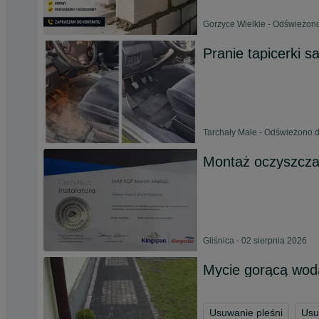
Gorzyce Wielkie - Odświeżono
Pranie tapicerki 
Tarchały Małe - Odświeżono d
Montaż oczyszczal
Gliśnica - 02 sierpnia 2026
Mycie gorącą wo
Usuwanie pleśni
Usu