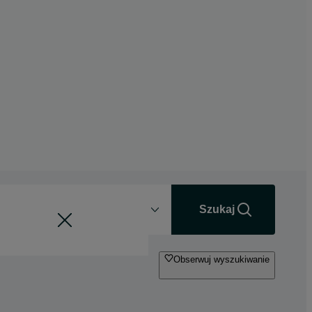
Odległość
+0 km
Szukaj
Obserwuj wyszukiwanie