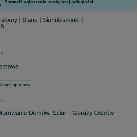
Sprawdź ogłoszenia w większej odległości:
słomy | Siana | Sianokiszonki |
45
26
domowe
Masaż sportowy
26
 Murowanie Domów, Ścian i Garaży Ostrów