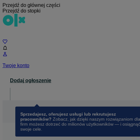
Przejdź do głównej części
Przejdź do stopki
Czat
Twoje konto
Dodaj ogłoszenie
Dla biznesu
opens in a new tab
Sprzedajesz, oferujesz usługi lub rekrutujesz
pracowników?
Zobacz, jak dzięki naszym rozwiązaniom dl
firm możesz dotrzeć do milionów użytkowników — i osiągną
swoje cele.