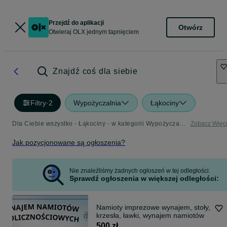
Przejdź do aplikacji
Otwórz
Otwieraj OLX jednym tapnięciem
Znajdź coś dla siebie
Filtry
·
2
Wypożyczalnia
Łąkociny
Dla Ciebie wszystko - Łąkociny - w kategorii Wypożyczalnia
Zobacz Więc
Jak pozycjonowane są ogłoszenia?
Nie znaleźliśmy żadnych ogłoszeń w tej odległości.
Sprawdź ogłoszenia w większej odległości:
Namioty imprezowe wynajem, stoły,
krzesła, ławki, wynajem namiotów
500 zł