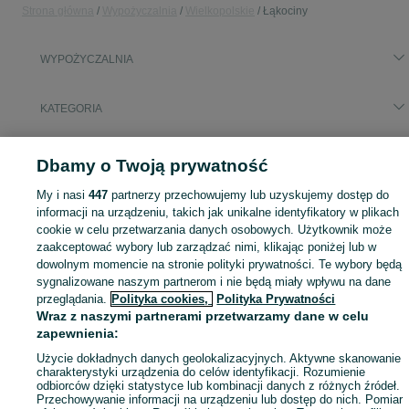
Strona główna
Wypożyczalnia
Wielkopolskie
Łąkociny
WYPOŻYCZALNIA
KATEGORIA
Skorzystaj z największego serwisu ogłoszeniowego - Łąkociny i okolice! - kupuj lub sprzedawaj jeszcze wygodniej w kategorii Wypożyczalnia!
Zobacz Więc
Dbamy o Twoją prywatność
My i nasi
447
partnerzy przechowujemy lub uzyskujemy dostęp do
Mapa kategorii
informacji na urządzeniu, takich jak unikalne identyfikatory w plikach
Mapa miejscowości
cookie w celu przetwarzania danych osobowych. Użytkownik może
Mapa ministron
zaakceptować wybory lub zarządzać nimi, klikając poniżej lub w
dowolnym momencie na stronie polityki prywatności. Te wybory będą
Popularne wyszukiwania
sygnalizowane naszym partnerom i nie będą miały wpływu na dane
przeglądania.
Polityka cookies,
Polityka Prywatności
Wraz z naszymi partnerami przetwarzamy dane w celu
zapewnienia:
Użycie dokładnych danych geolokalizacyjnych. Aktywne skanowanie
charakterystyki urządzenia do celów identyfikacji. Rozumienie
odbiorców dzięki statystyce lub kombinacji danych z różnych źródeł.
Przechowywanie informacji na urządzeniu lub dostęp do nich. Pomiar