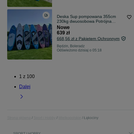
Deska Sup pompowana 355cm
230kg dwuosobowa Potrójna
warstwa 2026
Nowe
639 zł
668,56 zł z Pakietem Ochronnym
Będzin, Boleradz
Odświeżono dzisiaj o 05:18
1
z
100
Dalej
Strona główna
Sport i Hobby
Wielkopolskie
Łąkociny
SPORT I HOBBY