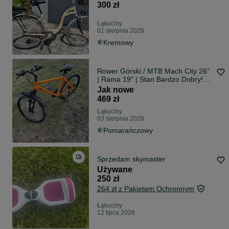
300 zł
Łąkociny
01 sierpnia 2026
Kremowy
Rower Górski / MTB Mach City 26"
| Rama 19" | Stan Bardzo Dobry!
OKAZJA
Jak nowe
469 zł
Łąkociny
03 sierpnia 2026
Pomarańczowy
Sprzedam skymaster
Używane
250 zł
264 zł z Pakietem Ochronnym
Łąkociny
12 lipca 2026