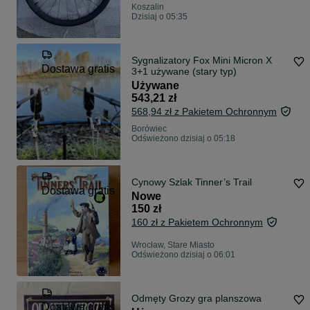
Koszalin
Dzisiaj o 05:35
Sygnalizatory Fox Mini Micron X
Dostawa gratis
3+1 używane (stary typ)
Używane
543,21 zł
568,94 zł z Pakietem Ochronnym
Borówiec
Odświeżono dzisiaj o 05:18
Cynowy Szlak Tinner’s Trail
Dostawa gratis
Nowe
150 zł
160 zł z Pakietem Ochronnym
Wrocław, Stare Miasto
Odświeżono dzisiaj o 06:01
Odmęty Grozy gra planszowa
Dostawa gratis