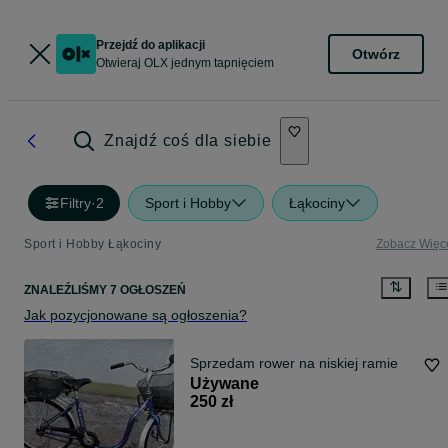
Przejdź do aplikacji
Otwórz
Otwieraj OLX jednym tapnięciem
Znajdź coś dla siebie
Filtry
·
2
Sport i Hobby
Łąkociny
Sport i Hobby Łąkociny
Zobacz Więc
ZNALEŹLIŚMY 7 OGŁOSZEŃ
Jak pozycjonowane są ogłoszenia?
Sprzedam rower na niskiej ramie
Używane
250 zł