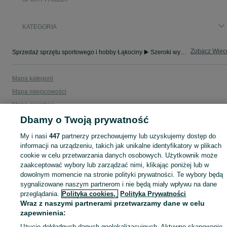
KATEGORIA
Zobacz Więc
Sprzedaż sprzętu sportowego i hobby Łąkociny ▶️ Szeroki wybór produktów ✅ Nowe i używane w atrakcyjnych cenach ✌ Sprawdź ogłoszenia na OLX.pl!
Mapa kategorii
Mapa miejscowości
Mapa ministron
Dbamy o Twoją prywatność
Popularne wyszukiwania
My i nasi
447
partnerzy przechowujemy lub uzyskujemy dostęp do
informacji na urządzeniu, takich jak unikalne identyfikatory w plikach
cookie w celu przetwarzania danych osobowych. Użytkownik może
zaakceptować wybory lub zarządzać nimi, klikając poniżej lub w
dowolnym momencie na stronie polityki prywatności. Te wybory będą
sygnalizowane naszym partnerom i nie będą miały wpływu na dane
przeglądania.
Polityka cookies,
Polityka Prywatności
Wraz z naszymi partnerami przetwarzamy dane w celu
zapewnienia:
Użycie dokładnych danych geolokalizacyjnych. Aktywne skanowanie