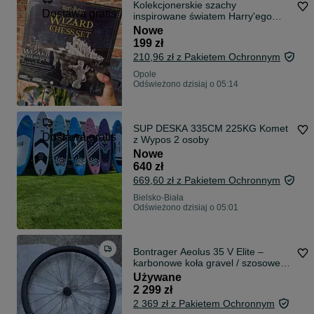
Kolekcjonerskie szachy
Dostawa gratis
inspirowane światem Harry'ego
Pottera
Nowe
199 zł
210,96 zł z Pakietem Ochronnym
Opole
Odświeżono dzisiaj o 05:14
SUP DESKA 335CM 225KG Komet
Dostawa gratis
z Wypos 2 osoby
Nowe
640 zł
669,60 zł z Pakietem Ochronnym
Bielsko-Biała
Odświeżono dzisiaj o 05:01
Bontrager Aeolus 35 V Elite –
karbonowe koła gravel / szosowe
TLR
Używane
2 299 zł
2 369 zł z Pakietem Ochronnym