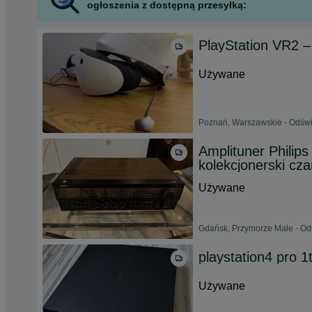
ogłoszenia z dostępną przesyłką:
PlayStation VR2 –
Używane
Poznań, Warszawskie - Odświ
Amplituner Philip
kolekcjonerski cz
Używane
Gdańsk, Przymorze Małe - Odś
playstation4 pro 1
Używane