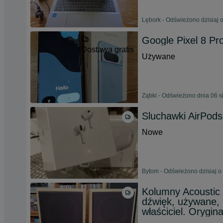
Lębork - Odświeżono dzisiaj 
Google Pixel 8 P
Dostawa gratis
Używane
Ząbki - Odświeżono dnia 06 s
Sluchawki AirPod
Nowe
Bytom - Odświeżono dzisiaj o
Kolumny Acoustic 
dźwięk, używane,
właściciel. Orygin