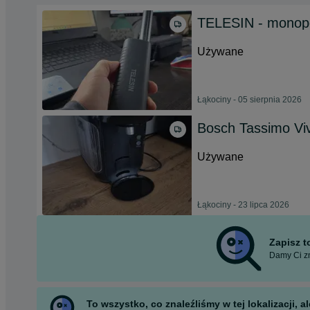
TELESIN - monopo
Używane
Łąkociny - 05 sierpnia 2026
Bosch Tassimo Vi
Używane
Łąkociny - 23 lipca 2026
Zapisz 
Damy Ci zn
To wszystko, co znaleźliśmy w tej lokalizacji,