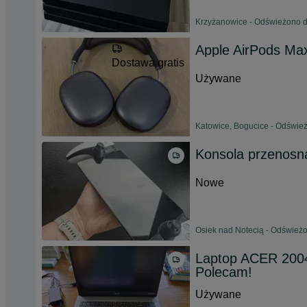
Krzyżanowice - Odświeżono d
Apple AirPods Ma
Dostawa gratis
Używane
Katowice, Bogucice - Odśwież
Konsola przenosna
Nowe
Osiek nad Notecią - Odświeżo
Laptop ACER 2004
Polecam!
Używane