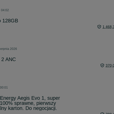
o 04:02
ro 128GB
1 468,
ierpnia 2026
s 2 ANC
370,
 00:01
Energy Aegis Evo 1, super
 100% sprawne, pierwszy
alny karton. Do negocjacji.