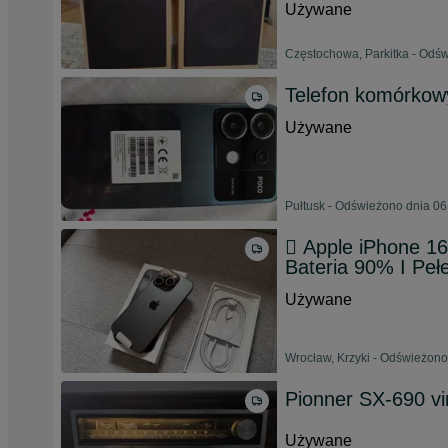
Używane
Częstochowa, Parkitka - Odśw
Telefon komórko
Używane
Pułtusk - Odświeżono dnia 06
 Apple iPhone 16
Bateria 90% I Peł
Używane
Wrocław, Krzyki - Odświeżono
Pionner SX-690 vi
Używane