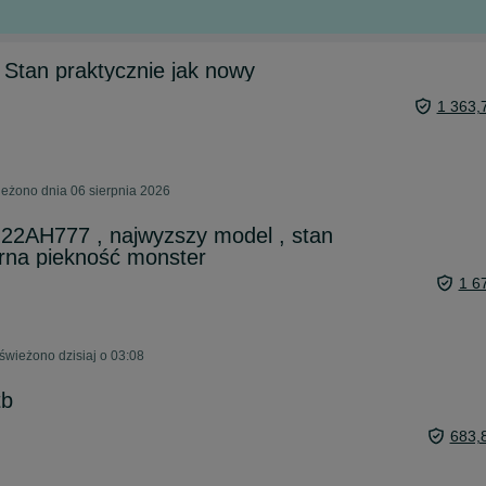
 Stan praktycznie jak nowy
1 363,
eżono dnia 06 sierpnia 2026
s 22AH777 , najwyzszy model , stan
arna piekność monster
1 6
wieżono dzisiaj o 03:08
tb
683,