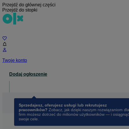
Przejdź do głównej części
Przejdź do stopki
Czat
Twoje konto
Dodaj ogłoszenie
Dla biznesu
opens in a new tab
Sprzedajesz, oferujesz usługi lub rekrutujesz
pracowników?
Zobacz, jak dzięki naszym rozwiązaniom dl
firm możesz dotrzeć do milionów użytkowników — i osiągną
swoje cele.