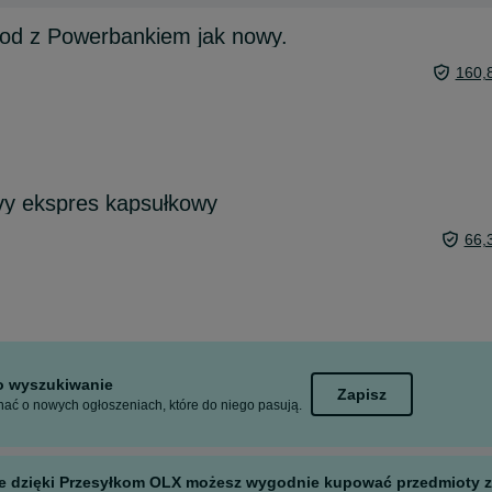
d z Powerbankiem jak nowy.
160,
vy ekspres kapsułkowy
66,
to wyszukiwanie
Zapisz
ać o nowych ogłoszeniach, które do niego pasują.
 ale dzięki Przesyłkom OLX możesz wygodnie kupować przedmioty z 