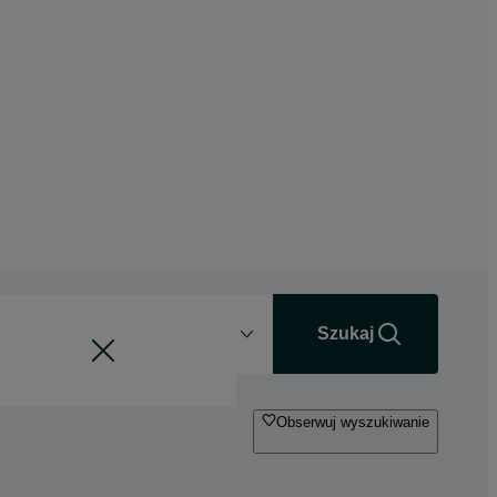
Odległość
+0 km
Szukaj
Obserwuj wyszukiwanie