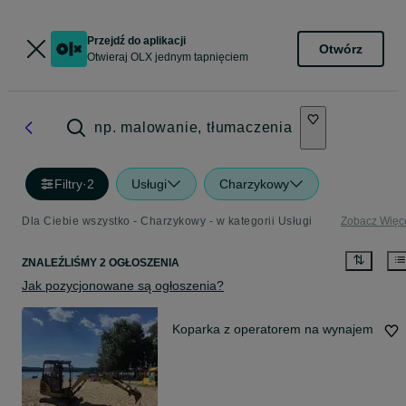
Przejdź do aplikacji
Otwórz
Otwieraj OLX jednym tapnięciem
np. malowanie, tłumaczenia
Filtry
·
2
Usługi
Charzykowy
Dla Ciebie wszystko - Charzykowy - w kategorii Usługi
Zobacz Więc
ZNALEŹLIŚMY 2 OGŁOSZENIA
Jak pozycjonowane są ogłoszenia?
Koparka z operatorem na wynajem