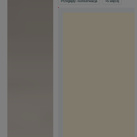
Przeglądy i konserwacja
+
5
więcej