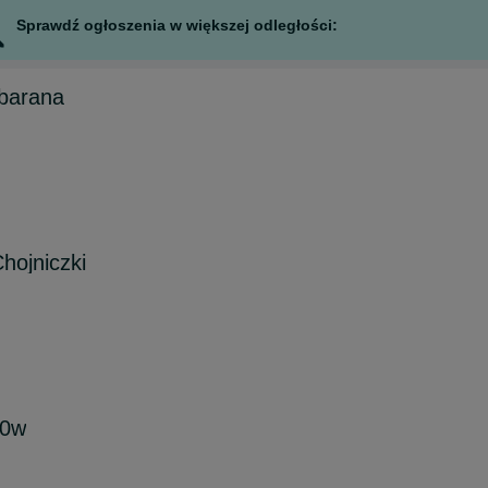
Sprawdź ogłoszenia w większej odległości:
 barana
hojniczki
00w