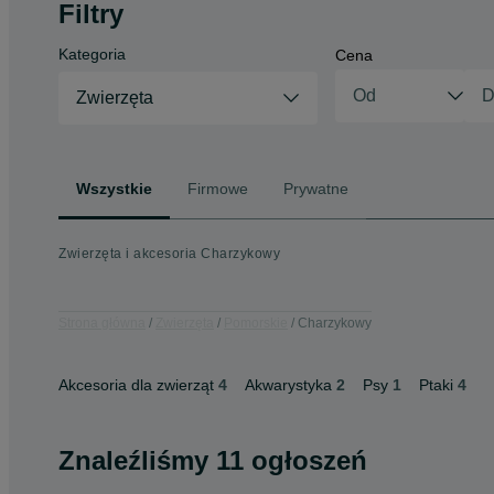
Filtry
Kategoria
Cena
Zwierzęta
Wszystkie
Firmowe
Prywatne
Zwierzęta i akcesoria Charzykowy
Strona główna
Zwierzęta
Pomorskie
Charzykowy
Akcesoria dla zwierząt
4
Akwarystyka
2
Psy
1
Ptaki
4
Znaleźliśmy 11 ogłoszeń