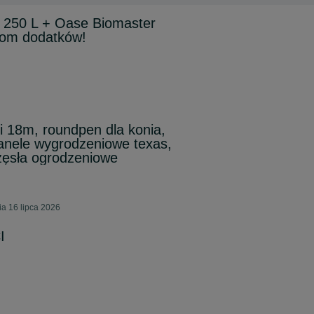
e 250 L + Oase Biomaster
rom dodatków!
i 18m, roundpen dla konia,
panele wygrodzeniowe texas,
zęsła ogrodzeniowe
a 16 lipca 2026
I