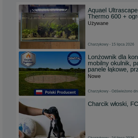
Aquael Ultrascap
Thermo 600 + og
Używane
Charzykowy - 15 lipca 2026
Lonżownik dla kon
mobilny okulnik, 
panele łąkowe, pr
Nowe
Charzykowy - Odświeżono dni
Charcik włoski, FC