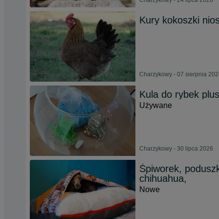
Charzykowy - 24 lipca 2026
Kury kokoszki nio
Charzykowy - 07 sierpnia 20
Kula do rybek plus
Używane
Charzykowy - 30 lipca 2026
Śpiworek, poduszka
chihuahua,
Nowe