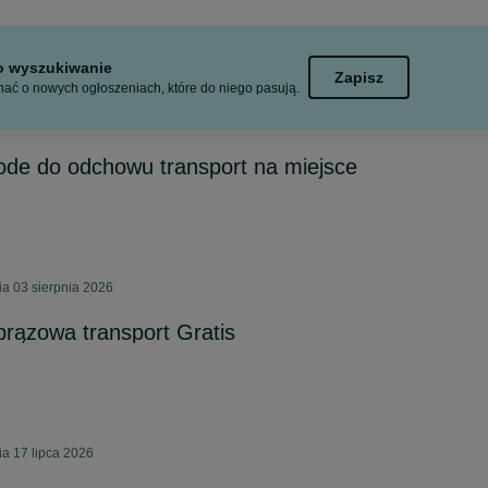
to wyszukiwanie
Zapisz
ać o nowych ogłoszeniach, które do niego pasują.
łode do odchowu transport na miejsce
a 03 sierpnia 2026
 brązowa transport Gratis
a 17 lipca 2026