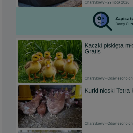
Charzykowy - 29 lipca 2026
Zapisz 
Damy Ci zn
Kaczki pisklęta m
Gratis
Charzykowy - Odświeżono dni
Kurki nioski Tetra
Charzykowy - Odświeżono dni