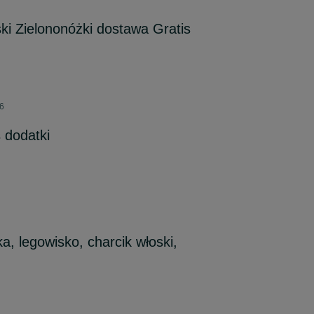
ski Zielononóżki dostawa Gratis
26
 dodatki
, legowisko, charcik włoski,