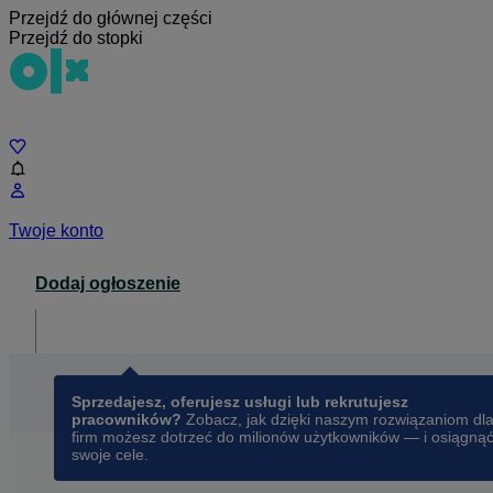
Przejdź do głównej części
Przejdź do stopki
Czat
Twoje konto
Dodaj ogłoszenie
Dla biznesu
opens in a new tab
Sprzedajesz, oferujesz usługi lub rekrutujesz
pracowników?
Zobacz, jak dzięki naszym rozwiązaniom dl
firm możesz dotrzeć do milionów użytkowników — i osiągną
swoje cele.