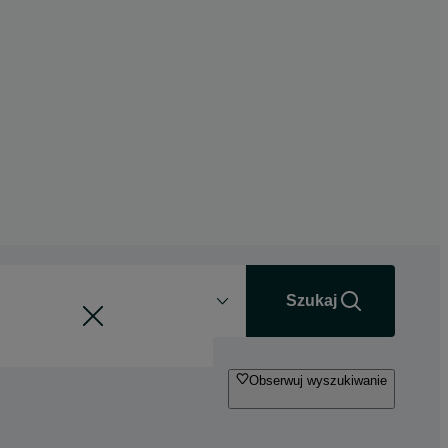
Odległość
+0 km
Szukaj
Obserwuj wyszukiwanie