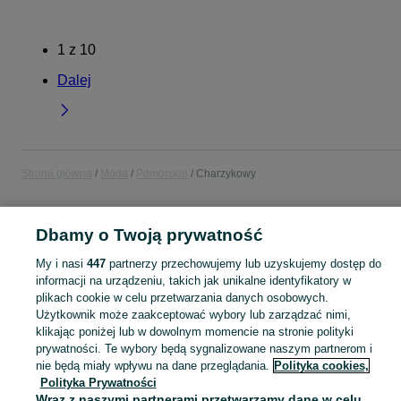
1
z
10
Dalej
Strona główna
Moda
Pomorskie
Charzykowy
MODA
Dbamy o Twoją prywatność
My i nasi
447
partnerzy przechowujemy lub uzyskujemy dostęp do
KATEGORIA
informacji na urządzeniu, takich jak unikalne identyfikatory w
plikach cookie w celu przetwarzania danych osobowych.
Zobacz Więc
Użytkownik może zaakceptować wybory lub zarządzać nimi,
Moda Charzykowy ▶️ Odzież, obuwie, torebki, akcesoria i biżuteria ✅ Nowe i używane w atrakcyjnych cenach ✌ Znajdź najlepsze ogłoszenia na OLX.pl!
klikając poniżej lub w dowolnym momencie na stronie polityki
prywatności. Te wybory będą sygnalizowane naszym partnerom i
Mapa kategorii
nie będą miały wpływu na dane przeglądania.
Polityka cookies,
Polityka Prywatności
Mapa miejscowości
Wraz z naszymi partnerami przetwarzamy dane w celu