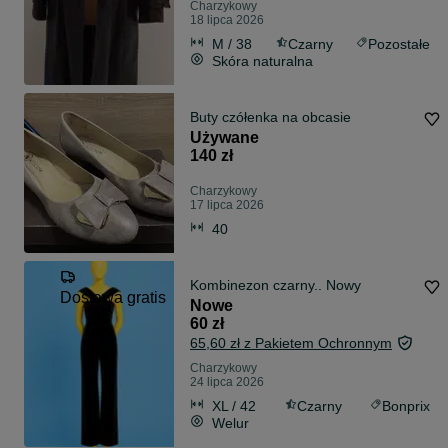
Charzykowy
18 lipca 2026
M / 38
Czarny
Pozostałe
Skóra naturalna
Buty czółenka na obcasie
Używane
140 zł
Charzykowy
17 lipca 2026
40
Kombinezon czarny.. Nowy
Dostawa gratis
Nowe
60 zł
65,60 zł z Pakietem Ochronnym
Charzykowy
24 lipca 2026
XL / 42
Czarny
Bonprix
Welur