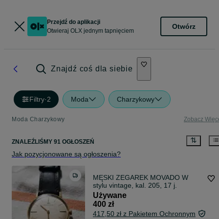
Przejdź do aplikacji
Otwórz
Otwieraj OLX jednym tapnięciem
Znajdź coś dla siebie
Filtry
·
2
Moda
Charzykowy
Moda Charzykowy
Zobacz Więc
ZNALEŹLIŚMY 91 OGŁOSZEŃ
Jak pozycjonowane są ogłoszenia?
MĘSKI ZEGAREK MOVADO W
stylu vintage, kal. 205, 17 j.
Używane
400 zł
417,50 zł z Pakietem Ochronnym