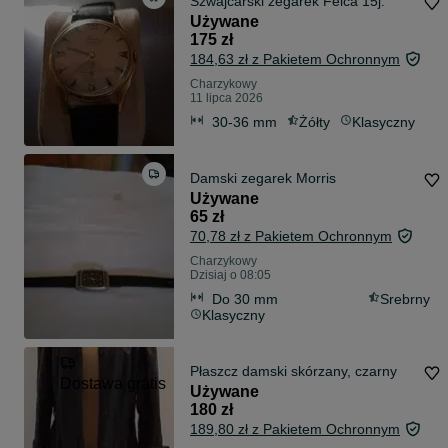
Szwajcarski zegarek Felca 15j.
Używane
175 zł
184,63 zł z Pakietem Ochronnym
Charzykowy
11 lipca 2026
30-36 mm
Żółty
Klasyczny
Damski zegarek Morris
Używane
65 zł
70,78 zł z Pakietem Ochronnym
Charzykowy
Dzisiaj o 08:05
Do 30 mm
Srebrny
Klasyczny
Płaszcz damski skórzany, czarny
Dostawa gratis
Używane
180 zł
189,80 zł z Pakietem Ochronnym