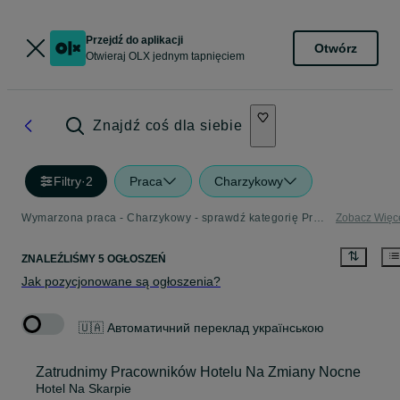
Przejdź do aplikacji
Otwórz
Otwieraj OLX jednym tapnięciem
Znajdź coś dla siebie
Filtry
·
2
Praca
Charzykowy
Wymarzona praca - Charzykowy - sprawdź kategorię Praca
Zobacz Więc
ZNALEŹLIŚMY 5 OGŁOSZEŃ
Jak pozycjonowane są ogłoszenia?
🇺🇦 Автоматичний переклад українською
Zatrudnimy Pracowników Hotelu Na Zmiany Nocne
Hotel Na Skarpie