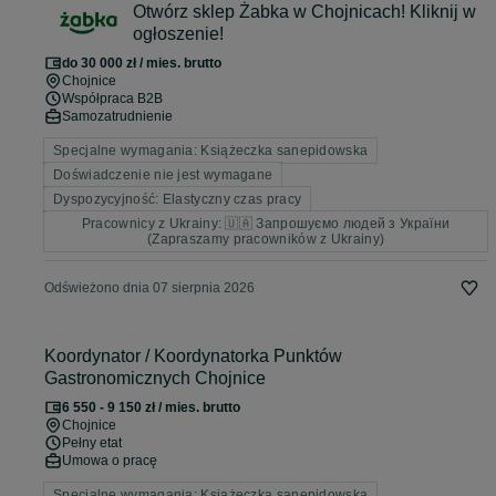
Otwórz sklep Żabka w Chojnicach! Kliknij w
ogłoszenie!
do 30 000 zł / mies. brutto
Chojnice
Współpraca B2B
Samozatrudnienie
Specjalne wymagania: Książeczka sanepidowska
Doświadczenie nie jest wymagane
Dyspozycyjność: Elastyczny czas pracy
Pracownicy z Ukrainy: 🇺🇦 Запрошуємо людей з України
(Zapraszamy pracowników z Ukrainy)
Odświeżono dnia 07 sierpnia 2026
Koordynator / Koordynatorka Punktów
Gastronomicznych Chojnice
6 550 - 9 150 zł / mies. brutto
Chojnice
Pełny etat
Umowa o pracę
Specjalne wymagania: Książeczka sanepidowska