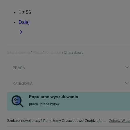
1
z
56
Dalej
Strona główna
Praca
Pomorskie
Charzykowy
PRACA
KATEGORIA
Popularne wyszukiwania
praca
praca bytów
Szukasz nowej pracy? Pomożemy Ci zawodowo! Znajdź ofertę dla siebie w kategorii Praca na OLX - Charzykowy i okolice!
Zobacz Więc