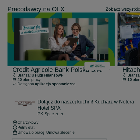
Pracodawcy na OLX
Zobacz wszystki
Credit Agricole Bank Polska S.A.
Hitach
Branża:
Usługi Finansowe
Branża
40
ofert pracy
10
ofer
Dostępna
aplikacja spontaniczna
Dołącz do naszej kuchni! Kucharz w Notera
Hotel SPA
PK Sp. z o. o.
Charzykowy
Pełny etat
Umowa o pracę, Umowa zlecenie