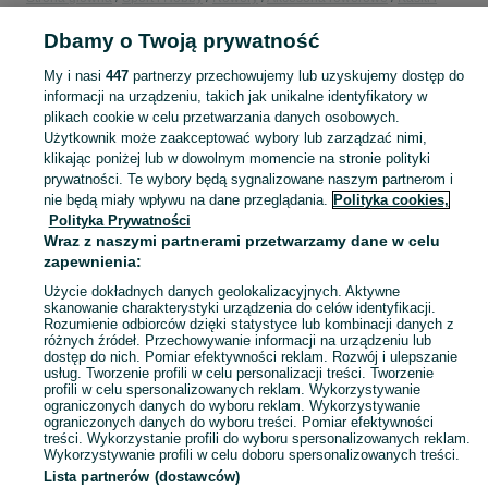
ochraniacze
Kaski i ochraniacze - Wielkopolskie
Kaski i ochraniacze -
Dbamy o Twoją prywatność
Września
My i nasi
447
partnerzy przechowujemy lub uzyskujemy dostęp do
KATEGORIA
informacji na urządzeniu, takich jak unikalne identyfikatory w
plikach cookie w celu przetwarzania danych osobowych.
Użytkownik może zaakceptować wybory lub zarządzać nimi,
Zobacz Więc
Sprzedaż kasków i ochraniaczy rowerowych Września ▶️ Aktualne oferty ✅ Duży wybór produktów w atrakcyjnych cenach ✌ Znajdź ogłoszenia na OLX.pl!
klikając poniżej lub w dowolnym momencie na stronie polityki
prywatności. Te wybory będą sygnalizowane naszym partnerom i
nie będą miały wpływu na dane przeglądania.
Polityka cookies,
Mapa kategorii
Polityka Prywatności
Mapa miejscowości
Wraz z naszymi partnerami przetwarzamy dane w celu
zapewnienia:
Mapa ministron
Użycie dokładnych danych geolokalizacyjnych. Aktywne
Popularne wyszukiwania
skanowanie charakterystyki urządzenia do celów identyfikacji.
Rozumienie odbiorców dzięki statystyce lub kombinacji danych z
różnych źródeł. Przechowywanie informacji na urządzeniu lub
dostęp do nich. Pomiar efektywności reklam. Rozwój i ulepszanie
usług. Tworzenie profili w celu personalizacji treści. Tworzenie
profili w celu spersonalizowanych reklam. Wykorzystywanie
ograniczonych danych do wyboru reklam. Wykorzystywanie
ograniczonych danych do wyboru treści. Pomiar efektywności
treści. Wykorzystanie profili do wyboru spersonalizowanych reklam.
Wykorzystywanie profili w celu doboru spersonalizowanych treści.
Lista partnerów (dostawców)