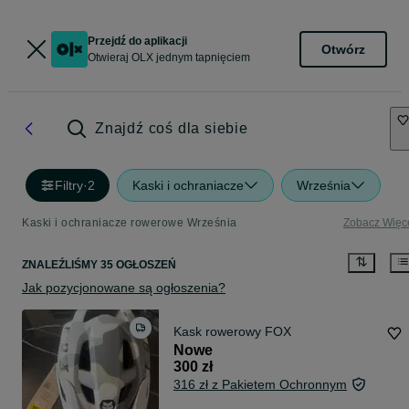
Przejdź do aplikacji
Otwórz
Otwieraj OLX jednym tapnięciem
Znajdź coś dla siebie
Filtry
·
2
Kaski i ochraniacze
Września
Kaski i ochraniacze rowerowe Września
Zobacz Więc
ZNALEŹLIŚMY 35 OGŁOSZEŃ
Jak pozycjonowane są ogłoszenia?
Kask rowerowy FOX
Nowe
300 zł
316 zł z Pakietem Ochronnym