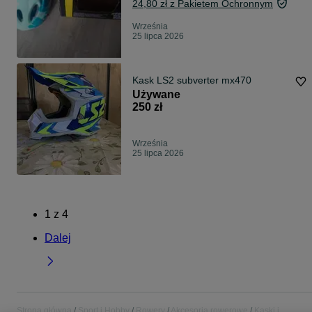
24,80 zł z Pakietem Ochronnym
Września
25 lipca 2026
Kask LS2 subverter mx470
Używane
250 zł
Września
25 lipca 2026
1
z
4
Dalej
Strona główna
Sport i Hobby
Rowery
Akcesoria rowerowe
Kaski i