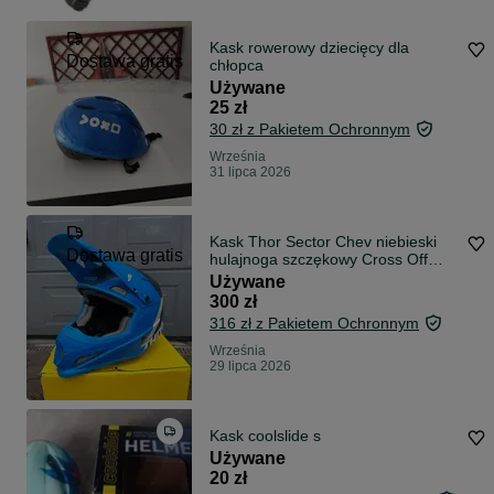
Kask rowerowy dziecięcy dla
Dostawa gratis
chłopca
Używane
25 zł
30 zł z Pakietem Ochronnym
Września
31 lipca 2026
Kask Thor Sector Chev niebieski
Dostawa gratis
hulajnoga szczękowy Cross Off
Road JAK NOWY rozmiar L.
Używane
300 zł
316 zł z Pakietem Ochronnym
Września
29 lipca 2026
Kask coolslide s
Używane
20 zł