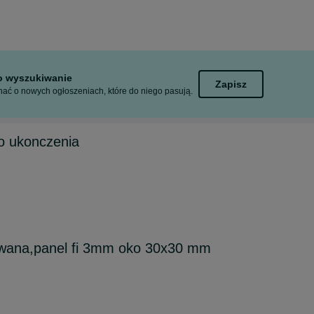
to wyszukiwanie
Zapisz
ać o nowych ogłoszeniach, które do niego pasują.
o ukonczenia
ewana,panel fi 3mm oko 30x30 mm