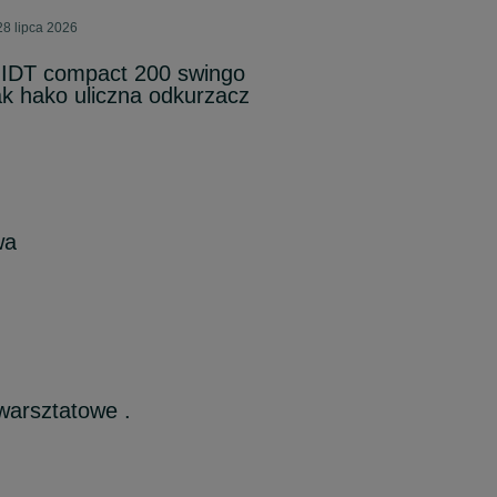
28 lipca 2026
IDT compact 200 swingo
ak hako uliczna odkurzacz
wa
warsztatowe .