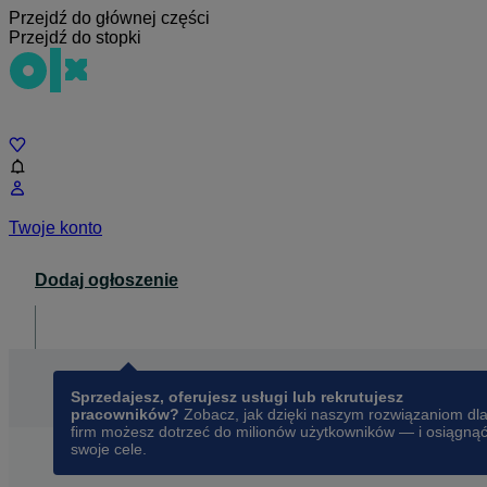
Przejdź do głównej części
Przejdź do stopki
Czat
Twoje konto
Dodaj ogłoszenie
Dla biznesu
opens in a new tab
Sprzedajesz, oferujesz usługi lub rekrutujesz
pracowników?
Zobacz, jak dzięki naszym rozwiązaniom dl
firm możesz dotrzeć do milionów użytkowników — i osiągną
swoje cele.