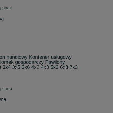
j o 06:56
wa
n handlowy Kontener usługowy
Domek gospodarczy Pawilony
3 3x4 3x5 3x6 4x2 4x3 5x3 6x3 7x3
j o 10:34
wna