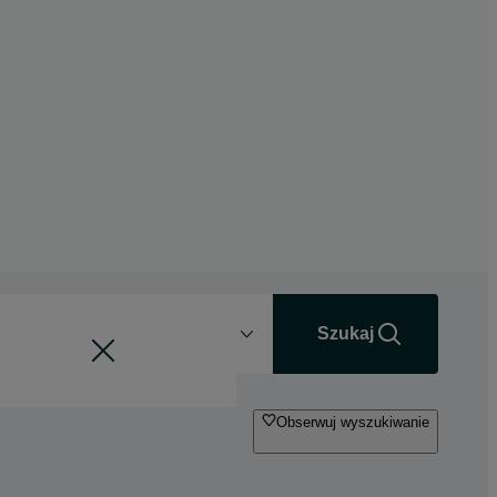
Odległość
+0 km
Szukaj
Obserwuj wyszukiwanie