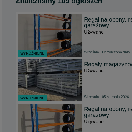
Znaleźliśmy 109 ogłoszeń
Regał na opony, re
garażowy
Używane
Września - Odświeżono dnia 
WYRÓŻNIONE
Regały magazynow
Używane
Września - 05 sierpnia 2026
WYRÓŻNIONE
Regał na opony, re
garażowy
Używane