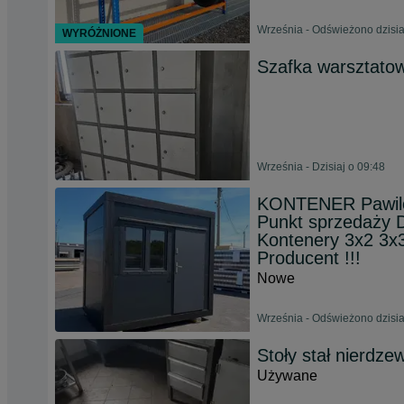
Września - Odświeżono dzisia
WYRÓŻNIONE
Szafka warsztato
Września - Dzisiaj o 09:48
KONTENER Pawilo
Punkt sprzedaży 
Kontenery 3x2 3x
Producent !!!
Nowe
Września - Odświeżono dzisia
Stoły stał nierdze
Używane