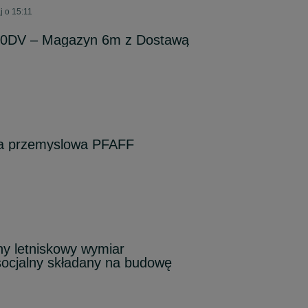
j o 15:11
20DV – Magazyn 6m z Dostawą
ia przemyslowa PFAFF
y letniskowy wymiar
socjalny składany na budowę