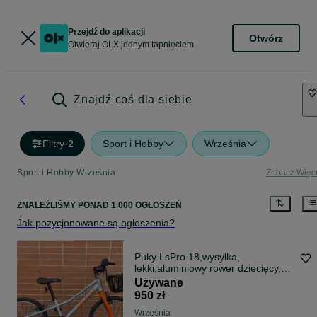
Przejdź do aplikacji
Otwórz
Otwieraj OLX jednym tapnięciem
Znajdź coś dla siebie
Filtry
·
2
Sport i Hobby
Września
Sport i Hobby Września
Zobacz Więc
ZNALEŹLIŚMY
PONAD
1 000 OGŁOSZEŃ
Jak pozycjonowane są ogłoszenia?
Puky LsPro 18,wysylka,
lekki,aluminiowy rower dziecięcy,
koła 18 cali
Używane
950 zł
Września