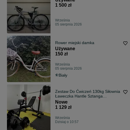
1 500 zł
Września
05 sierpnia 2026
Rower miejski damka
Używane
150 zł
Września
05 sierpnia 2026
Biały
Zestaw Do Ćwiczeń 130kg Siłownia
Ławeczka Hantle Sztanga
Obciążenia
Nowe
1 129 zł
Września
Dzisiaj o 10:57