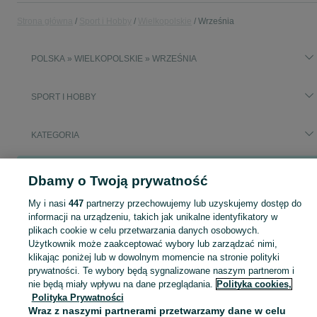
Strona główna
Sport i Hobby
Wielkopolskie
Września
POLSKA » WIELKOPOLSKIE » WRZEŚNIA
SPORT I HOBBY
KATEGORIA
Popularne wyszukiwania
Dbamy o Twoją prywatność
samochód
surron
My i nasi
447
partnerzy przechowujemy lub uzyskujemy dostęp do
informacji na urządzeniu, takich jak unikalne identyfikatory w
Zobacz Więc
Sprzedaż sprzętu sportowego i hobby Września ▶️ Szeroki wybór produktów ✅ Nowe i używane w atrakcyjnych cenach ✌ Sprawdź ogłoszenia na OLX.pl!
plikach cookie w celu przetwarzania danych osobowych.
Użytkownik może zaakceptować wybory lub zarządzać nimi,
klikając poniżej lub w dowolnym momencie na stronie polityki
Mapa kategorii
prywatności. Te wybory będą sygnalizowane naszym partnerom i
Mapa miejscowości
nie będą miały wpływu na dane przeglądania.
Polityka cookies,
Polityka Prywatności
Mapa ministron
Wraz z naszymi partnerami przetwarzamy dane w celu