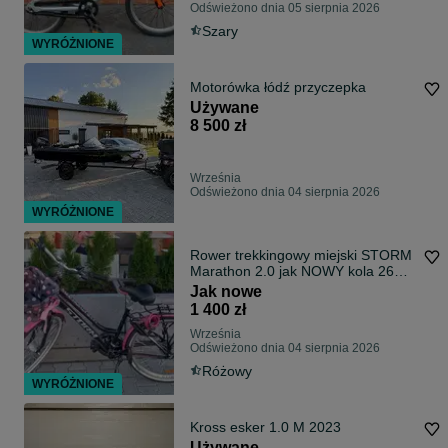
Odświeżono dnia 05 sierpnia 2026
Szary
WYRÓŻNIONE
Motorówka łódź przyczepka
Używane
8 500 zł
Września
Odświeżono dnia 04 sierpnia 2026
WYRÓŻNIONE
Rower trekkingowy miejski STORM
Marathon 2.0 jak NOWY kola 26
cali
Jak nowe
1 400 zł
Września
Odświeżono dnia 04 sierpnia 2026
Różowy
WYRÓŻNIONE
Kross esker 1.0 M 2023
Używane