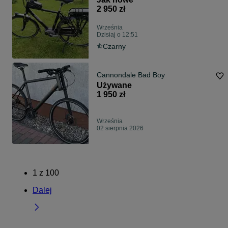
2 950 zł
Września
Dzisiaj o 12:51
Czarny
Cannondale Bad Boy
Używane
1 950 zł
Września
02 sierpnia 2026
1
z
100
Dalej