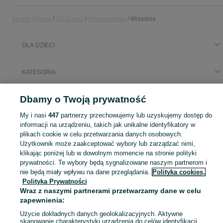
Strona główna
Dla Dzieci
Wielkopolskie
Września
DLA DZIECI
KATEGORIA
Popularne wyszukiwania
Dbamy o Twoją prywatność
foteliki samochodowy obrotowy
My i nasi
447
partnerzy przechowujemy lub uzyskujemy dostęp do
informacji na urządzeniu, takich jak unikalne identyfikatory w
plikach cookie w celu przetwarzania danych osobowych.
Zakupy dla Twojej pociechy mogą być dziecinnie proste! Znajdź to, czego potrzebujesz w kategorii Dla Dzieci na OLX - Września i okolice!
Zobacz Więc
Użytkownik może zaakceptować wybory lub zarządzać nimi,
klikając poniżej lub w dowolnym momencie na stronie polityki
Mapa kategorii
prywatności. Te wybory będą sygnalizowane naszym partnerom i
nie będą miały wpływu na dane przeglądania.
Polityka cookies,
Mapa miejscowości
Polityka Prywatności
Mapa ministron
Wraz z naszymi partnerami przetwarzamy dane w celu
Popularne wyszukiwania
zapewnienia:
Użycie dokładnych danych geolokalizacyjnych. Aktywne
skanowanie charakterystyki urządzenia do celów identyfikacji.