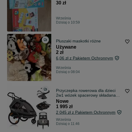
30 zł
Września
Dzisiaj o 10:59
Pluszaki maskotki różne
Używane
2 zł
6,06 zł z Pakietem Ochronnym
Września
Dzisiaj o 08:04
Przyczepka rowerowa dla dzieci
2w1 wózek spacerowy składana
lionelo
Nowe
1 995 zł
2 045 zł z Pakietem Ochronnym
Września
Dzisiaj o 11:46