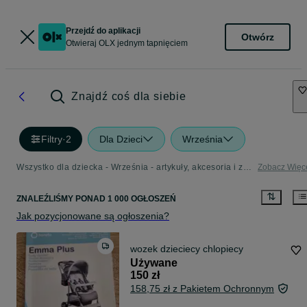
Przejdź do aplikacji
Otwórz
Otwieraj OLX jednym tapnięciem
Znajdź coś dla siebie
Filtry
·
2
Dla Dzieci
Września
Wszystko dla dziecka - Września - artykuły, akcesoria i zabawki dla dzieci w Twojej okolicy
Zobacz Więc
ZNALEŹLIŚMY
PONAD
1 000 OGŁOSZEŃ
Jak pozycjonowane są ogłoszenia?
wozek dzieciecy chlopiecy
Używane
150 zł
158,75 zł z Pakietem Ochronnym