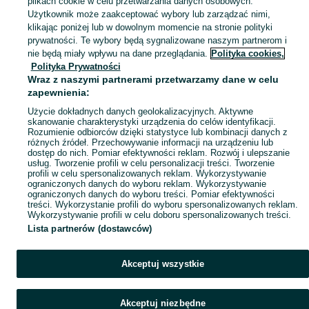
plikach cookie w celu przetwarzania danych osobowych.
Użytkownik może zaakceptować wybory lub zarządzać nimi,
klikając poniżej lub w dowolnym momencie na stronie polityki
Mapa kategorii
prywatności. Te wybory będą sygnalizowane naszym partnerom i
Mapa miejscowości
nie będą miały wpływu na dane przeglądania.
Polityka cookies,
Mapa ministron
Polityka Prywatności
Wraz z naszymi partnerami przetwarzamy dane w celu
Popularne wyszukiwania
zapewnienia:
Użycie dokładnych danych geolokalizacyjnych. Aktywne
skanowanie charakterystyki urządzenia do celów identyfikacji.
Rozumienie odbiorców dzięki statystyce lub kombinacji danych z
różnych źródeł. Przechowywanie informacji na urządzeniu lub
dostęp do nich. Pomiar efektywności reklam. Rozwój i ulepszanie
usług. Tworzenie profili w celu personalizacji treści. Tworzenie
profili w celu spersonalizowanych reklam. Wykorzystywanie
ograniczonych danych do wyboru reklam. Wykorzystywanie
ograniczonych danych do wyboru treści. Pomiar efektywności
treści. Wykorzystanie profili do wyboru spersonalizowanych reklam.
Wykorzystywanie profili w celu doboru spersonalizowanych treści.
Lista partnerów (dostawców)
Akceptuj wszystkie
Akceptuj niezbędne