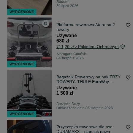
Radom
30 lipca 2026
WYRÓŻNIONE
Platforma rowerowa Atera na 2
rowery
Używane
680 zł
711,20 zł z Pakietem Ochronnym
Starogard Gdański
04 sierpnia 2026
WYRÓŻNIONE
Bagażnik Rowerowy na hak TRZY
ROWERY- THULE EuroWay
944/946 ODCHYLANY
Używane
1 500 zł
Borzęcin Duży
Odświeżono dnia 05 sierpnia 2026
WYRÓŻNIONE
Przyczepka rowerowa dla psa
DURAMAXX – stan jak nowa