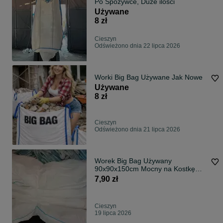
Po Spożywce, Duże ilości
Używane
8 zł
Cieszyn
Odświeżono dnia 22 lipca 2026
Worki Big Bag Używane Jak Nowe
Używane
8 zł
Cieszyn
Odświeżono dnia 21 lipca 2026
Worek Big Bag Używany
90x90x150cm Mocny na Kostkę
Gruz Kruszywo
7,90 zł
Cieszyn
19 lipca 2026