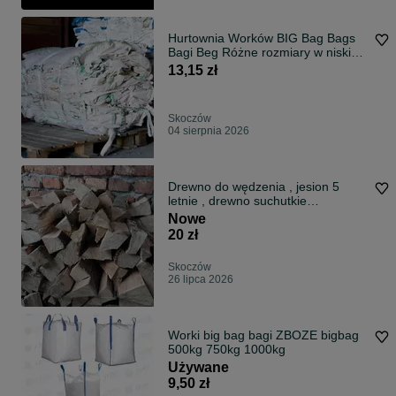
Hurtownia Worków BIG Bag Bags
Bagi Beg Różne rozmiary w niskiej
cenie
13,15 zł
Skoczów
04 sierpnia 2026
Drewno do wędzenia , jesion 5
letnie , drewno suchutkie
workowane 15kg
Nowe
20 zł
Skoczów
26 lipca 2026
Worki big bag bagi ZBOZE bigbag
500kg 750kg 1000kg
Używane
9,50 zł