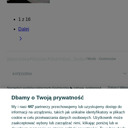
1
z
16
Dalej
Strona główna
Rolnictwo
Worki
Worki - Śląskie
Worki - Godziszów
KATEGORIA
Zobacz Więc
Sprzedaż worków rolniczych Godziszów ▶️ jutowe, polipropylenowe, do zboża i kiszonki ✅ Nowe i używane w atrakcyjnych cenach ✌ Sprawdź oferty na OLX.pl!
Dbamy o Twoją prywatność
Mapa kategorii
My i nasi
447
partnerzy przechowujemy lub uzyskujemy dostęp do
Mapa miejscowości
informacji na urządzeniu, takich jak unikalne identyfikatory w plikach
cookie w celu przetwarzania danych osobowych. Użytkownik może
Mapa ministron
zaakceptować wybory lub zarządzać nimi, klikając poniżej lub w
Popularne wyszukiwania