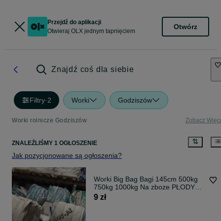
Przejdź do aplikacji
Otwórz
Otwieraj OLX jednym tapnięciem
Znajdź coś dla siebie
Filtry
·
2
Worki
Godziszów
Worki rolnicze Godziszów
Zobacz Więc
ZNALEŹLIŚMY 1 OGŁOSZENIE
Jak pozycjonowane są ogłoszenia?
Worki Big Bag Bagi 145cm 500kg
750kg 1000kg Na zboze PŁODY
ROLNE
9 zł