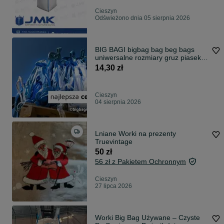
Cieszyn
Odświeżono dnia 05 sierpnia 2026
BIG BAGI bigbag bag beg bags
uniwersalne rozmiary gruz piasek
pszenica
14,30 zł
Cieszyn
04 sierpnia 2026
Lniane Worki na prezenty
Truevintage
50 zł
56 zł z Pakietem Ochronnym
Cieszyn
27 lipca 2026
Worki Big Bag Używane – Czyste