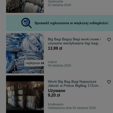
Godziszów
02 sierpnia 2026
Sprawdź ogłoszenia w większej odległości:
Big Bagi Bagsy Begi worki nowe i
używane wentylowane bigi bagi
bags
13,99 zł
Ustroń
04 sierpnia 2026
Worki Big Bag Bagi Najwyższa
Jakość w Polsce BigBag 172cm
Wysylka 24H
Używane
9,20 zł
Kostkowice
Odświeżono dnia 05 sierpnia 2026