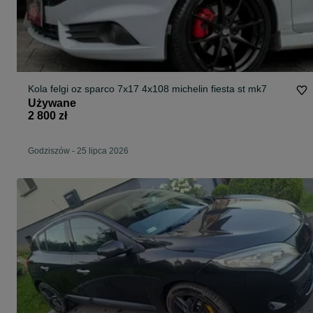
Kola felgi oz sparco 7x17 4x108 michelin fiesta st mk7
Używane
2 800 zł
Godziszów
-
25 lipca 2026