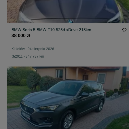
BMW Seria 5 BMW F10 525d xDrive 218km
38 000 zł
Kisielów
-
04 sierpnia 2026
2011 - 347 737 km