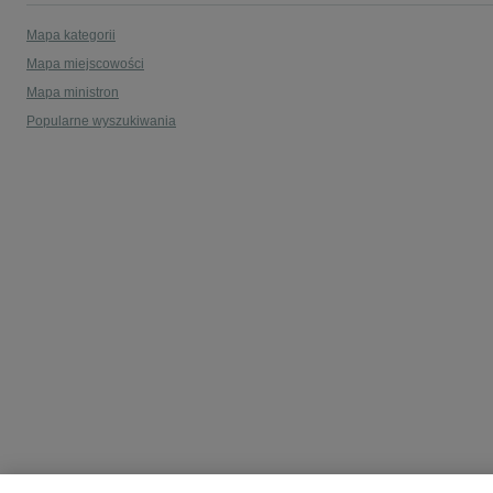
Mapa kategorii
Mapa miejscowości
Mapa ministron
Popularne wyszukiwania