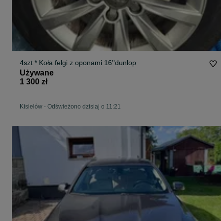
4szt * Koła felgi z oponami 16''dunlop
Używane
1 300 zł
Kisielów
-
Odświeżono dzisiaj o 11:21