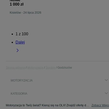
1 000 zł
Kisielów
-
24 lipca 2026
1
z
100
Dalej
Strona główna
Motoryzacja
Śląskie
Godziszów
MOTORYZACJA
KATEGORIA
Motoryzacja to Twój świat? Kieruj się na OLX! Znajdź ofertę dla siebie w kategorii Motoryzacja na OLX - Godziszów i okolice!
Zobacz Więc