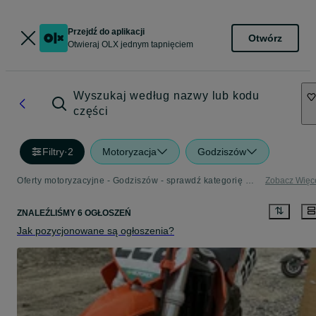
Przejdź do aplikacji
Otwórz
Otwieraj OLX jednym tapnięciem
Wyszukaj według nazwy lub kodu
części
Filtry
·
2
Motoryzacja
Godziszów
Oferty motoryzacyjne - Godziszów - sprawdź kategorię Motoryzacja
Zobacz Więc
ZNALEŹLIŚMY 6 OGŁOSZEŃ
Jak pozycjonowane są ogłoszenia?