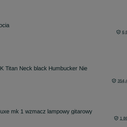
ocia
6,
K Titan Neck black Humbucker Nie
354,
eluxe mk 1 wzmacz lampowy gitarowy
1 8