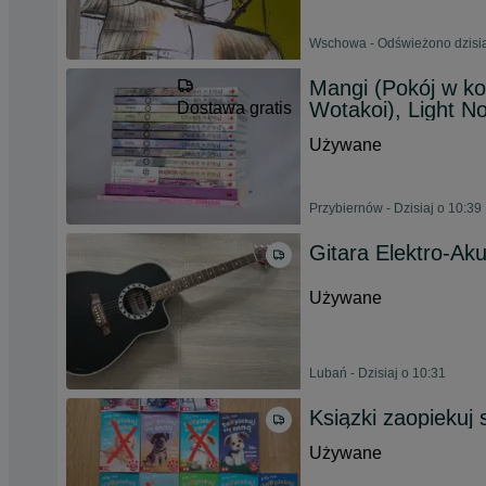
Wschowa - Odświeżono dzisia
Mangi (Pokój w ko
Wotakoi), Light N
Dostawa gratis
Używane
Przybiernów - Dzisiaj o 10:39
Gitara Elektro-Ak
Używane
Lubań - Dzisiaj o 10:31
Ksiązki zaopiekuj
Używane