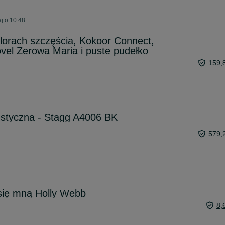
j o 10:48
lorach szczęścia, Kokoor Connect,
ovel Zerowa Maria i puste pudełko
159,
ustyczna - Stagg A4006 BK
579,
 się mną Holly Webb
8,