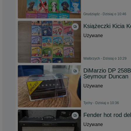
Grudziądz - Dzisiaj o 10:46
Książeczki Kicia K
Używane
Wałbrzych - Dzisiaj o 10:29
DiMarzio DP 258B
Seymour Duncan
Używane
Tychy - Dzisiaj o 10:36
Fender hot rod d
Używane