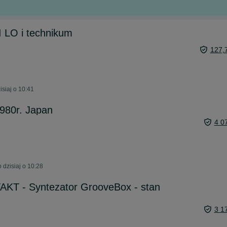
I LO i technikum
127,
siaj o 10:41
980r. Japan
4 0
 dzisiaj o 10:28
T - Syntezator GrooveBox - stan
3 1