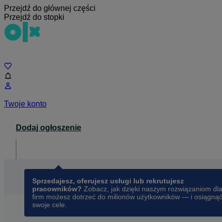
Przejdź do głównej części
Przejdź do stopki
Czat
Twoje konto
Dodaj ogłoszenie
Dla biznesu
opens in a new tab
Sprzedajesz, oferujesz usługi lub rekrutujesz
pracowników?
Zobacz, jak dzięki naszym rozwiązaniom dl
firm możesz dotrzeć do milionów użytkowników — i osiągną
swoje cele.