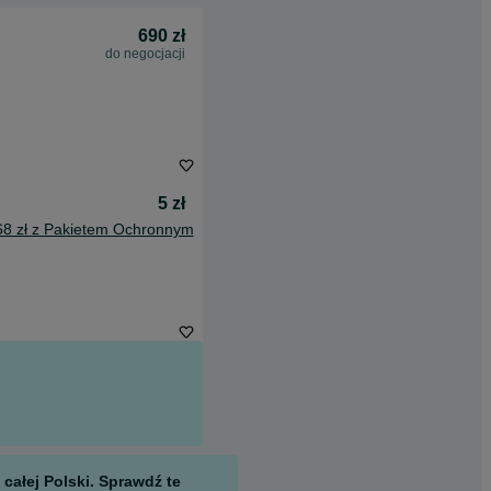
690 zł
do negocjacji
5 zł
68 zł z Pakietem Ochronnym
całej Polski. Sprawdź te