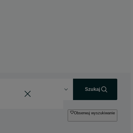
Odległość
+0 km
Szukaj
Obserwuj wyszukiwanie