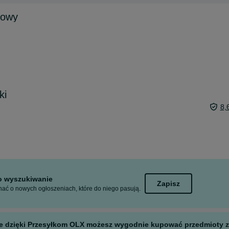
rowy
ki
8,
to wyszukiwanie
Zapisz
ać o nowych ogłoszeniach, które do niego pasują.
 ale dzięki Przesyłkom OLX możesz wygodnie kupować przedmioty z 