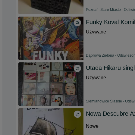
Poznań, Stare Miasto - Odświ
Funky Koval Komi
Używane
Dąbrowa Zielona - Odświeżono
Utada Hikaru sing
Używane
Siemianowice Śląskie - Odświ
Nowa Descubre A
Nowe