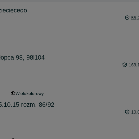
ziecięcego
55,
łopca 98, 98l104
169,
Wielokolorowy
5.10.15 rozm. 86/92
19,