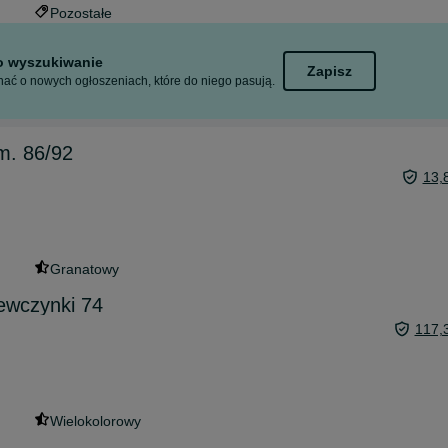
Pozostałe
to wyszukiwanie
Zapisz
ać o nowych ogłoszeniach, które do niego pasują.
m. 86/92
13,
Granatowy
ewczynki 74
117,
Wielokolorowy