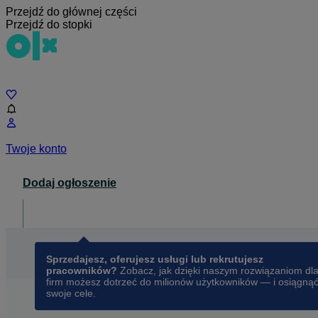
Przejdź do głównej części
Przejdź do stopki
Czat
Twoje konto
Dodaj ogłoszenie
Dla biznesu
opens in a new tab
Sprzedajesz, oferujesz usługi lub rekrutujesz
pracowników?
Zobacz, jak dzięki naszym rozwiązaniom dl
firm możesz dotrzeć do milionów użytkowników — i osiągną
swoje cele.