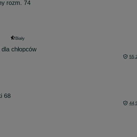
y rozm. 74
Biały
i dla chłopców
55,
ki 68
44,