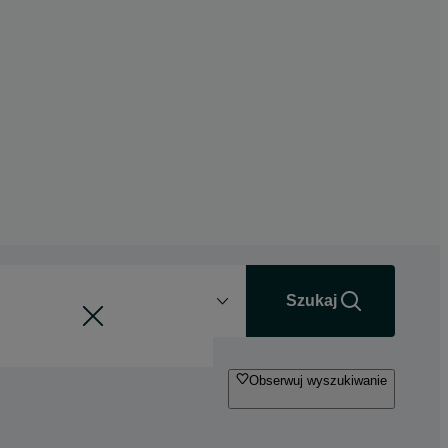
Odległość
+0 km
Szukaj
Obserwuj wyszukiwanie