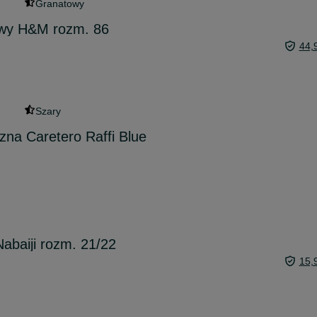
Granatowy
wy H&M rozm. 86
44,
Szary
zna Caretero Raffi Blue
abaiji rozm. 21/22
15,