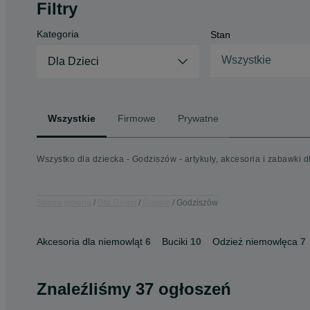
Filtry
Kategoria
Stan
Wszystkie
Dla Dzieci
Wszystkie
Firmowe
Prywatne
Wszystko dla dziecka - Godziszów - artykuły, akcesoria i zabawki dl
Strona główna
Dla Dzieci
Śląskie
Godziszów
Akcesoria dla niemowląt
6
Buciki
10
Odzież niemowlęca
7
Znaleźliśmy 37 ogłoszeń