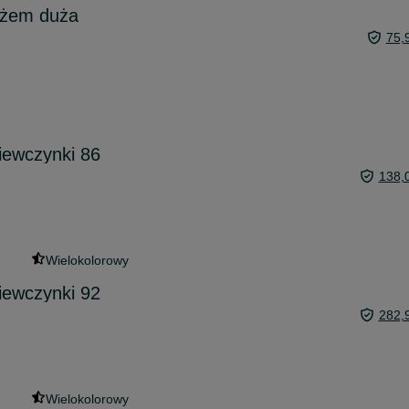
ażem duża
75,
iewczynki 86
138,
Wielokolorowy
iewczynki 92
282,
Wielokolorowy