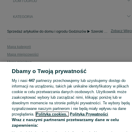
DOM I OGRÓD
KATEGORIA
Zobacz Więc
Sprzedaż artykułów do domu i ogrodu Godziszów ▶️ Szeroki wybór modeli i materiałów ✅ Nowe i używane w atrakcyjnych cenach ☝ Sprawdź oferty na OLX.pl!
Mapa kategorii
Mapa miejscowości
Mapa ministron
Popularne wyszukiwania
Dbamy o Twoją prywatność
My i nasi
447
partnerzy przechowujemy lub uzyskujemy dostęp do
informacji na urządzeniu, takich jak unikalne identyfikatory w plikach
cookie w celu przetwarzania danych osobowych. Użytkownik może
zaakceptować wybory lub zarządzać nimi, klikając poniżej lub w
dowolnym momencie na stronie polityki prywatności. Te wybory będą
sygnalizowane naszym partnerom i nie będą miały wpływu na dane
przeglądania.
Polityka cookies,
Polityka Prywatności
Wraz z naszymi partnerami przetwarzamy dane w celu
zapewnienia: