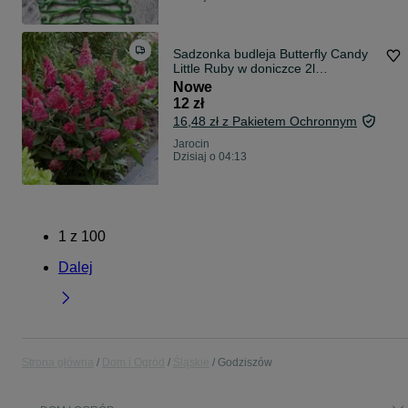
Sadzonka budleja Butterfly Candy
Little Ruby w doniczce 2l
miniaturowa
Nowe
12 zł
16,48 zł z Pakietem Ochronnym
Jarocin
Dzisiaj o 04:13
1
z
100
Dalej
Strona główna
Dom i Ogród
Śląskie
Godziszów