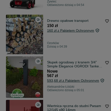
Żywiec
Odświeżono dzisiaj o 04:54
Drewno opałowe transport
150 zł
160 zł z Pakietem Ochronnym
Ozorków
Dzisiaj o 04:39
Słupek ogrodowy z kranem 3/4”
Simple Elegance OGRODI Tanker
Hydrant
Nowe
567 zł
593,68 zł z Pakietem Ochronnym
Aleksandrów Łódzki
Odświeżono dzisiaj o 05:01
Wiertnica ręczna do studni Pwsam
12/145 s90 14mm